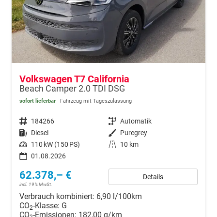
Volkswagen T7 California
Beach Camper 2.0 TDI DSG
sofort lieferbar
Fahrzeug mit Tageszulassung
Fahrzeugnr.
184266
Getriebe
Automatik
Kraftstoff
Diesel
Außenfarbe
Puregrey
Leistung
110 kW (150 PS)
Kilometerstand
10 km
01.08.2026
62.378,– €
Details
incl. 19% MwSt.
Verbrauch kombiniert:
6,90 l/100km
CO
-Klasse:
G
2
CO
-Emissionen:
182,00 g/km
2