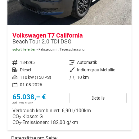
Volkswagen T7 California
Beach Tour 2.0 TDI DSG
sofort lieferbar
Fahrzeug mit Tageszulassung
Fahrzeugnr.
184295
Getriebe
Automatik
Kraftstoff
Diesel
Außenfarbe
Indiumgrau Metallic
Leistung
110 kW (150 PS)
Kilometerstand
10 km
01.08.2026
65.038,– €
Details
incl. 19% MwSt.
Verbrauch kombiniert:
6,90 l/100km
CO
-Klasse:
G
2
CO
-Emissionen:
182,00 g/km
2
Datensätze pro Seite: