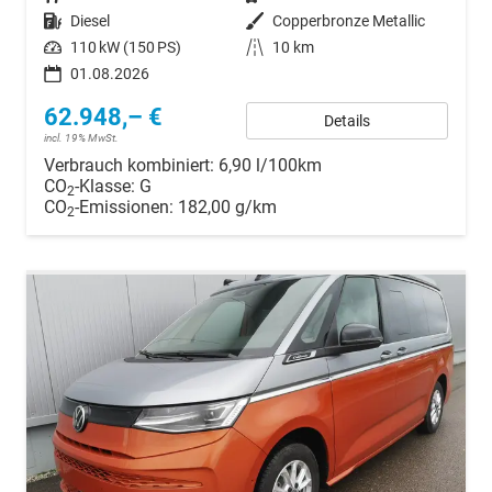
Kraftstoff
Diesel
Außenfarbe
Copperbronze Metallic
Leistung
110 kW (150 PS)
Kilometerstand
10 km
01.08.2026
62.948,– €
Details
incl. 19% MwSt.
Verbrauch kombiniert:
6,90 l/100km
CO
-Klasse:
G
2
CO
-Emissionen:
182,00 g/km
2