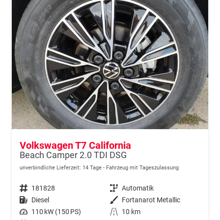
Volkswagen T7 California
Beach Camper 2.0 TDI DSG
unverbindliche Lieferzeit:
14 Tage
Fahrzeug mit Tageszulassung
Fahrzeugnr.
181828
Getriebe
Automatik
Kraftstoff
Diesel
Außenfarbe
Fortanarot Metallic
Leistung
110 kW (150 PS)
Kilometerstand
10 km