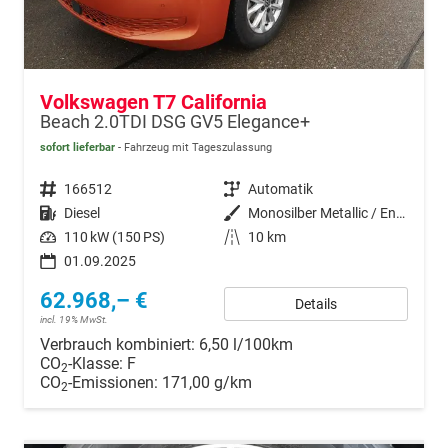
Volkswagen T7 California
Beach 2.0TDI DSG GV5 Elegance+
sofort lieferbar
Fahrzeug mit Tageszulassung
Fahrzeugnr.
166512
Getriebe
Automatik
Kraftstoff
Diesel
Außenfarbe
Monosilber Metallic / Energeticorange Metallic
Leistung
110 kW (150 PS)
Kilometerstand
10 km
01.09.2025
62.968,– €
Details
incl. 19% MwSt.
Verbrauch kombiniert:
6,50 l/100km
CO
-Klasse:
F
2
CO
-Emissionen:
171,00 g/km
2