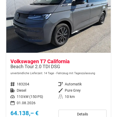
Volkswagen T7 California
Beach Tour 2.0 TDI DSG
unverbindliche Lieferzeit:
14 Tage
Fahrzeug mit Tageszulassung
Fahrzeugnr.
183204
Getriebe
Automatik
Kraftstoff
Diesel
Außenfarbe
Pure Grey
Leistung
110 kW (150 PS)
Kilometerstand
10 km
01.08.2026
64.138,– €
Details