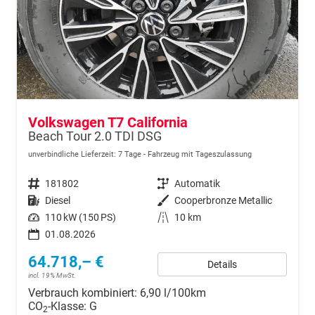
Volkswagen T7 California
Beach Tour 2.0 TDI DSG
unverbindliche Lieferzeit:
7 Tage
Fahrzeug mit Tageszulassung
Fahrzeugnr.
181802
Getriebe
Automatik
Kraftstoff
Diesel
Außenfarbe
Cooperbronze Metallic
Leistung
110 kW (150 PS)
Kilometerstand
10 km
01.08.2026
64.718,– €
Details
incl. 19% MwSt.
Verbrauch kombiniert:
6,90 l/100km
CO
-Klasse:
G
2