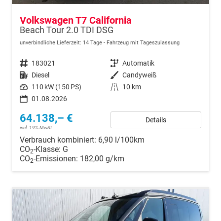
Volkswagen T7 California
Beach Tour 2.0 TDI DSG
unverbindliche Lieferzeit:
14 Tage
Fahrzeug mit Tageszulassung
Fahrzeugnr.
183021
Getriebe
Automatik
Kraftstoff
Diesel
Außenfarbe
Candyweiß
Leistung
110 kW (150 PS)
Kilometerstand
10 km
01.08.2026
64.138,– €
Details
incl. 19% MwSt.
Verbrauch kombiniert:
6,90 l/100km
CO
-Klasse:
G
2
CO
-Emissionen:
182,00 g/km
2