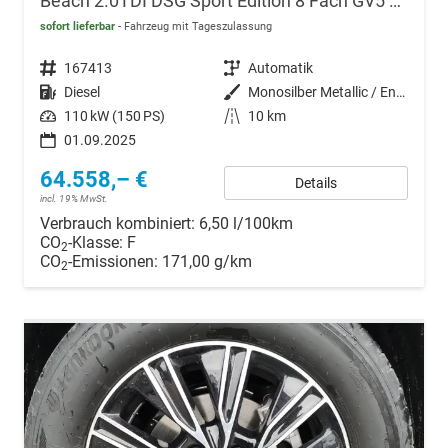
Beach 2.0TDI DSG Sport Edition 8 Fach GV5 Elegance+
sofort lieferbar
Fahrzeug mit Tageszulassung
Fahrzeugnr.
167413
Getriebe
Automatik
Kraftstoff
Diesel
Außenfarbe
Monosilber Metallic / Energeticorange Metallic
Leistung
110 kW (150 PS)
Kilometerstand
10 km
01.09.2025
64.558,– €
Details
incl. 19% MwSt.
Verbrauch kombiniert:
6,50 l/100km
CO
-Klasse:
F
2
CO
-Emissionen:
171,00 g/km
2