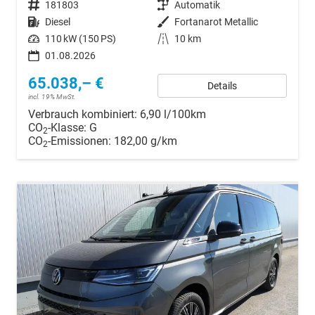
Fahrzeugnr.
181803
Getriebe
Automatik
Kraftstoff
Diesel
Außenfarbe
Fortanarot Metallic
Leistung
110 kW (150 PS)
Kilometerstand
10 km
01.08.2026
65.038,– €
Details
incl. 19% MwSt.
Verbrauch kombiniert:
6,90 l/100km
CO
-Klasse:
G
2
CO
-Emissionen:
182,00 g/km
2