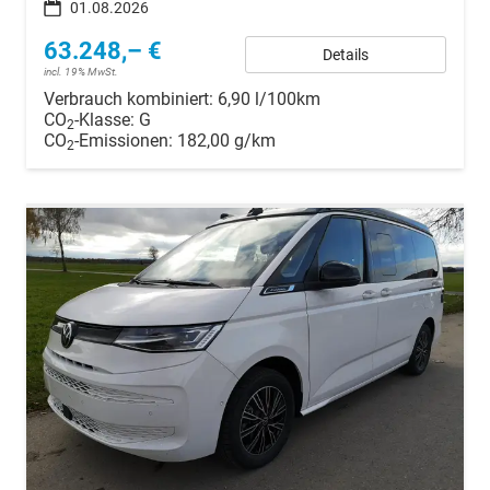
01.08.2026
63.248,– €
Details
incl. 19% MwSt.
Verbrauch kombiniert:
6,90 l/100km
CO
-Klasse:
G
2
CO
-Emissionen:
182,00 g/km
2