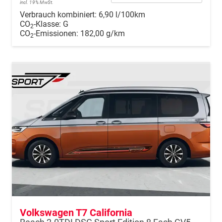
incl. 19% MwSt.
Verbrauch kombiniert:
6,90 l/100km
CO
-Klasse:
G
2
CO
-Emissionen:
182,00 g/km
2
Volkswagen T7 California