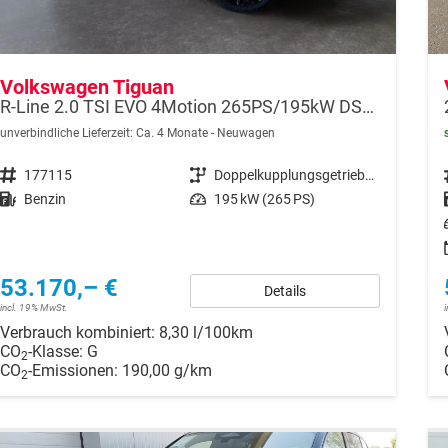
Volkswagen Tiguan
R-Line 2.0 TSI EVO 4Motion 265PS/195kW DSG7 2026
unverbindliche Lieferzeit: Ca. 4 Monate
Neuwagen
Fahrzeugnr.
177115
Getriebe
Doppelkupplungsgetriebe (DSG)
Kraftstoff
Benzin
Leistung
195 kW (265 PS)
53.170,– €
Details
incl. 19% MwSt.
Verbrauch kombiniert:
8,30 l/100km
CO
-Klasse:
G
2
CO
-Emissionen:
190,00 g/km
2