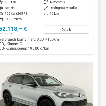
Fahrzeugnr.
183170
Getriebe
Automatik
Kraftstoff
Benzin
Außenfarbe
Delfingrau Metallic
Leistung
195 kW (265 PS)
Kilometerstand
10 km
01.06.2026
52.118,– €
Details
incl. 19% MwSt.
Verbrauch kombiniert:
8,60 l/100km
CO
-Klasse:
G
2
CO
-Emissionen:
195,00 g/km
2