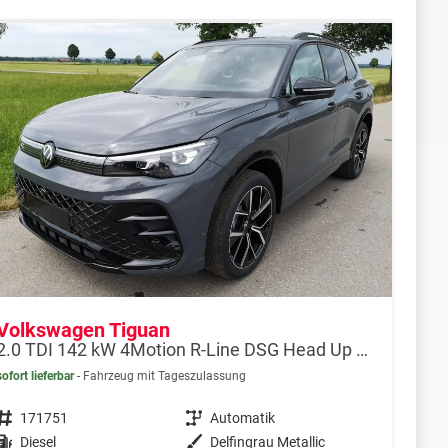
Volkswagen Tiguan
2.0 TDI 142 kW 4Motion R-Line DSG Head Up Matrix GV5
sofort lieferbar
Fahrzeug mit Tageszulassung
Fahrzeugnr.
171751
Getriebe
Automatik
Kraftstoff
Diesel
Außenfarbe
Delfingrau Metallic