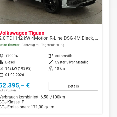
Volkswagen Tiguan
2.0 TDI 142 kW 4Motion R-Line DSG 4M Black, 20-Zoll, Pano, Leder, IQ.Light, AHK, Navi, Side, AreaView, Winter
sofort lieferbar
Fahrzeug mit Tageszulassung
Fahrzeugnr.
179904
Getriebe
Automatik
Kraftstoff
Diesel
Außenfarbe
Oyster Silver Metallic
Leistung
142 kW (193 PS)
Kilometerstand
10 km
01.02.2026
52.395,– €
Details
incl. 19% MwSt.
Verbrauch kombiniert:
6,50 l/100km
CO
-Klasse:
F
2
CO
-Emissionen:
171,00 g/km
2