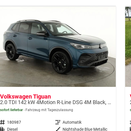
Volkswagen Tiguan
2.0 TDI 142 kW 4Motion R-Line DSG 4M Black, 20-Zoll, Pano, Leder, IQ.Light, AHK, Navi, Side, AreaView, Winter
sofort lieferbar
Fahrzeug mit Tageszulassung
Fahrzeugnr.
180987
Getriebe
Automatik
Kraftstoff
Diesel
Außenfarbe
Nightshade Blue Metallic