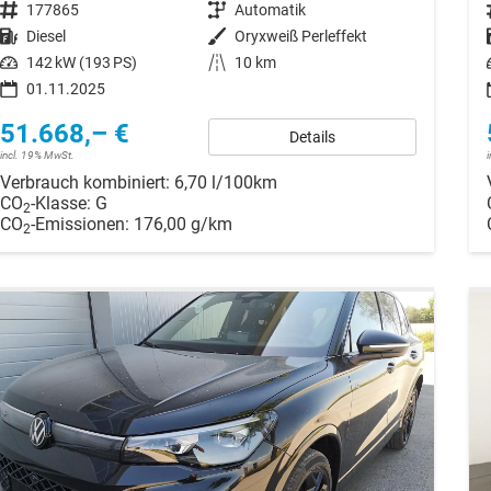
Fahrzeugnr.
177865
Getriebe
Automatik
Kraftstoff
Diesel
Außenfarbe
Oryxweiß Perleffekt
Leistung
142 kW (193 PS)
Kilometerstand
10 km
01.11.2025
51.668,– €
Details
incl. 19% MwSt.
Verbrauch kombiniert:
6,70 l/100km
CO
-Klasse:
G
2
CO
-Emissionen:
176,00 g/km
2