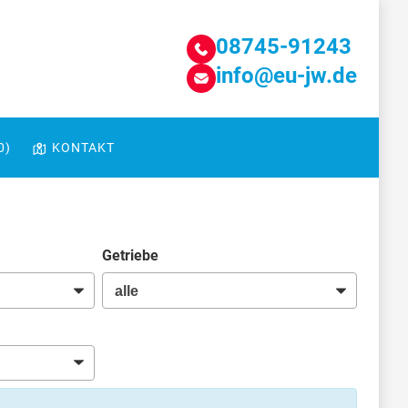
08745-91243
info@eu-jw.de
0
)
KONTAKT
Getriebe