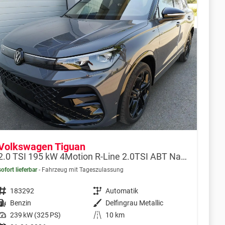
Volkswagen Tiguan
2.0 TSI 195 kW 4Motion R-Line 2.0TSI ABT Navi 360 AHK Pano
sofort lieferbar
Fahrzeug mit Tageszulassung
Fahrzeugnr.
183292
Getriebe
Automatik
Kraftstoff
Benzin
Außenfarbe
Delfingrau Metallic
Leistung
239 kW (325 PS)
Kilometerstand
10 km