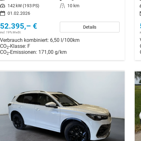
Leistung
142 kW (193 PS)
Kilometerstand
10 km
01.02.2026
52.395,– €
Details
incl. 19% MwSt.
Verbrauch kombiniert:
6,50 l/100km
CO
-Klasse:
F
2
CO
-Emissionen:
171,00 g/km
2