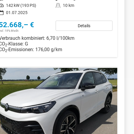
Leistung
142 kW (193 PS)
Kilometerstand
10 km
01.07.2025
52.668,– €
Details
incl. 19% MwSt.
Verbrauch kombiniert:
6,70 l/100km
CO
-Klasse:
G
2
CO
-Emissionen:
176,00 g/km
2