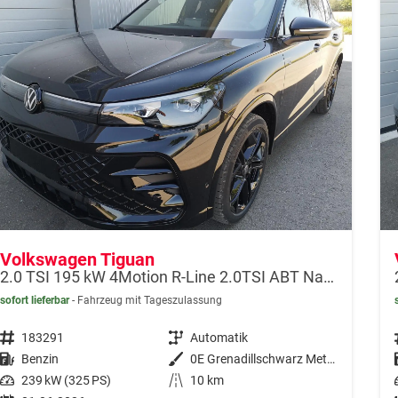
Volkswagen Tiguan
2.0 TSI 195 kW 4Motion R-Line 2.0TSI ABT Navi 360 AHK Pano
sofort lieferbar
Fahrzeug mit Tageszulassung
Fahrzeugnr.
183291
Getriebe
Automatik
Kraftstoff
Benzin
Außenfarbe
0E Grenadillschwarz Metallic
Leistung
239 kW (325 PS)
Kilometerstand
10 km