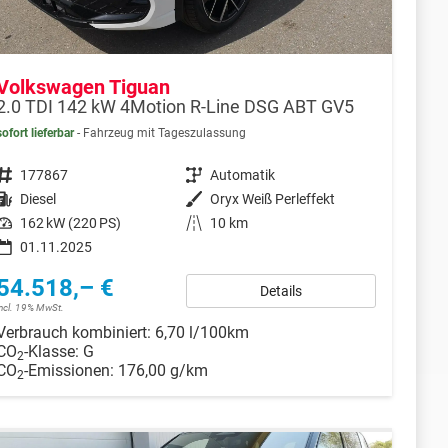
Volkswagen Tiguan
2.0 TDI 142 kW 4Motion R-Line DSG ABT GV5
sofort lieferbar
Fahrzeug mit Tageszulassung
Fahrzeugnr.
177867
Getriebe
Automatik
Kraftstoff
Diesel
Außenfarbe
Oryx Weiß Perleffekt
Leistung
162 kW (220 PS)
Kilometerstand
10 km
01.11.2025
54.518,– €
Details
incl. 19% MwSt.
Verbrauch kombiniert:
6,70 l/100km
CO
-Klasse:
G
2
CO
-Emissionen:
176,00 g/km
2