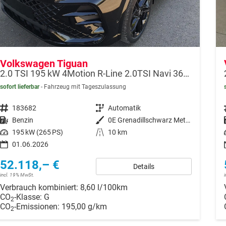
Volkswagen Tiguan
2.0 TSI 195 kW 4Motion R-Line 2.0TSI Navi 360 AHK Pano
sofort lieferbar
Fahrzeug mit Tageszulassung
Fahrzeugnr.
183682
Getriebe
Automatik
Kraftstoff
Benzin
Außenfarbe
0E Grenadillschwarz Metallic
Leistung
195 kW (265 PS)
Kilometerstand
10 km
01.06.2026
52.118,– €
Details
incl. 19% MwSt.
Verbrauch kombiniert:
8,60 l/100km
CO
-Klasse:
G
2
CO
-Emissionen:
195,00 g/km
2