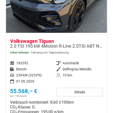
Volkswagen Tiguan
2.0 TSI 195 kW 4Motion R-Line 2.0TSI ABT Navi 360 AHK Pano
sofort lieferbar
Fahrzeug mit Tageszulassung
Fahrzeugnr.
183292
Getriebe
Automatik
Kraftstoff
Benzin
Außenfarbe
Delfingrau Metallic
Leistung
239 kW (325 PS)
Kilometerstand
10 km
01.06.2026
55.568,– €
Details
incl. 19% MwSt.
Verbrauch kombiniert:
8,60 l/100km
CO
-Klasse:
G
2
CO
-Emissionen:
195,00 g/km
2