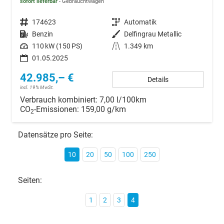
sofort lieferbar
Gebrauchtwagen
Fahrzeugnr.
174623
Getriebe
Automatik
Kraftstoff
Benzin
Außenfarbe
Delfingrau Metallic
Leistung
110 kW (150 PS)
Kilometerstand
1.349 km
01.05.2025
42.985,– €
Details
incl. 19% MwSt.
Verbrauch kombiniert:
7,00 l/100km
CO
-Emissionen:
159,00 g/km
2
Datensätze pro Seite:
10
20
50
100
250
Seiten:
1
2
3
4