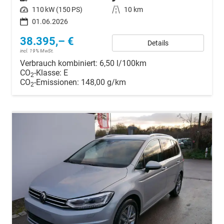
Leistung
110 kW (150 PS)
Kilometerstand
10 km
01.06.2026
38.395,– €
Details
incl. 19% MwSt.
Verbrauch kombiniert:
6,50 l/100km
CO
-Klasse:
E
2
CO
-Emissionen:
148,00 g/km
2