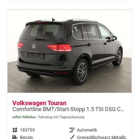
Volkswagen Touran
Comfortline BMT/Start-Stopp 1.5 TSI DSG Comfortline, 7-Sitzer, AHK, Navi, Matrix, el. Klappe, Side, FS-beheizbar, 4 J.-Garantie
sofort lieferbar
Fahrzeug mit Tageszulassung
Fahrzeugnr.
183755
Getriebe
Automatik
Kraftstoff
Benzin
Außenfarbe
Grenadillschwarz Metallic