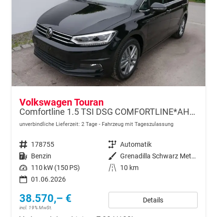
Volkswagen Touran
Comfortline 1.5 TSI DSG COMFORTLINE*AHK*NAVI*ACC*PDC*LED*SHZ*KAMERA*7-SITZER*17-ZOLL
unverbindliche Lieferzeit:
2 Tage
Fahrzeug mit Tageszulassung
Fahrzeugnr.
178755
Getriebe
Automatik
Kraftstoff
Benzin
Außenfarbe
Grenadilla Schwarz Metallic
Leistung
110 kW (150 PS)
Kilometerstand
10 km
01.06.2026
38.570,– €
Details
incl. 19% MwSt.