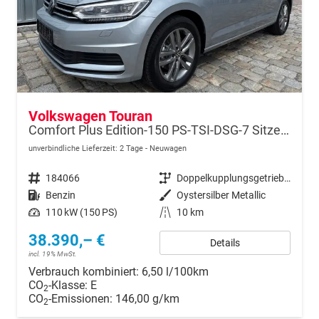
Volkswagen Touran
Comfort Plus Edition-150 PS-TSI-DSG-7 Sitzer-AHK-NAVI-WINTER-LED-KLIMA 3 ZONEN-ALU17"-ACC-PDC2x-KAMERA-sofort
unverbindliche Lieferzeit:
2 Tage
Neuwagen
Fahrzeugnr.
184066
Getriebe
Doppelkupplungsgetriebe (DSG)
Kraftstoff
Benzin
Außenfarbe
Oystersilber Metallic
Leistung
110 kW (150 PS)
Kilometerstand
10 km
38.390,– €
Details
incl. 19% MwSt.
Verbrauch kombiniert:
6,50 l/100km
CO
-Klasse:
E
2
CO
-Emissionen:
146,00 g/km
2