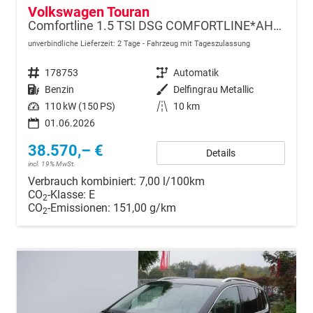
Volkswagen Touran
Comfortline 1.5 TSI DSG COMFORTLINE*AHK*NAVI*ACC*PDC*LED*SHZ*KAMERA*7-SITZER*17-ZOLL
unverbindliche Lieferzeit:
2 Tage
Fahrzeug mit Tageszulassung
Fahrzeugnr.
178753
Getriebe
Automatik
Kraftstoff
Benzin
Außenfarbe
Delfingrau Metallic
Leistung
110 kW (150 PS)
Kilometerstand
10 km
01.06.2026
38.570,– €
Details
incl. 19% MwSt.
Verbrauch kombiniert:
7,00 l/100km
CO
-Klasse:
E
2
CO
-Emissionen:
151,00 g/km
2