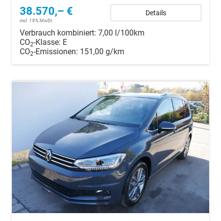
38.570,– €
Details
incl. 19% MwSt.
Verbrauch kombiniert:
7,00 l/100km
CO
-Klasse:
E
2
CO
-Emissionen:
151,00 g/km
2