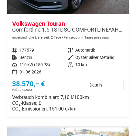
Volkswagen Touran
Comfortline 1.5 TSI DSG COMFORTLINE*AHK*ACC*LED*PDC*KAMERA*NAVI*SHZ* 7-SITZER 17-ZOLL
unverbindliche Lieferzeit:
2 Tage
Fahrzeug mit Tageszulassung
Fahrzeugnr.
177579
Getriebe
Automatik
Kraftstoff
Benzin
Außenfarbe
Oyster Silver Metallic
Leistung
110 kW (150 PS)
Kilometerstand
10 km
01.06.2026
38.570,– €
Details
incl. 19% MwSt.
Verbrauch kombiniert:
7,10 l/100km
CO
-Klasse:
E
2
CO
-Emissionen:
151,00 g/km
2