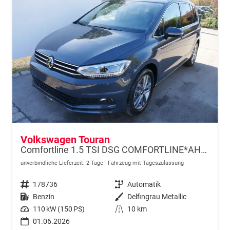
Volkswagen Touran
Comfortline 1.5 TSI DSG COMFORTLINE*AHK*NAVI*ACC*PDC*LED*SHZ*KAMERA*7-SITZER*17-ZOLL
unverbindliche Lieferzeit:
2 Tage
Fahrzeug mit Tageszulassung
Fahrzeugnr.
178736
Getriebe
Automatik
Kraftstoff
Benzin
Außenfarbe
Delfingrau Metallic
Leistung
110 kW (150 PS)
Kilometerstand
10 km
01.06.2026