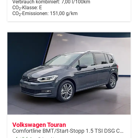
Verbrauch kombiniert:
7,00 l/100km
CO
-Klasse:
E
2
CO
-Emissionen:
151,00 g/km
2
Volkswagen Touran
Comfortline BMT/Start-Stopp 1.5 TSI DSG Comf. AHK Navi StHeiz KiSitze