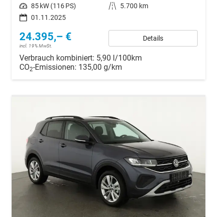
Leistung
85 kW (116 PS)
Kilometerstand
5.700 km
01.11.2025
24.395,– €
Details
incl. 19% MwSt.
Verbrauch kombiniert:
5,90 l/100km
CO
-Emissionen:
135,00 g/km
2