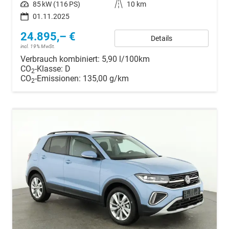
Leistung
85 kW (116 PS)
Kilometerstand
10 km
01.11.2025
24.895,– €
Details
incl. 19% MwSt.
Verbrauch kombiniert:
5,90 l/100km
CO
-Klasse:
D
2
CO
-Emissionen:
135,00 g/km
2