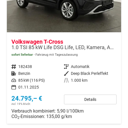
Volkswagen T-Cross
1.0 TSI 85 kW Life DSG Life, LED, Kamera, ACC, Side, Winter, 17-Zoll, 3-J. Garantie
sofort lieferbar
Fahrzeug mit Tageszulassung
Fahrzeugnr.
182438
Getriebe
Automatik
Kraftstoff
Benzin
Außenfarbe
Deep Black Perleffekt
Leistung
85 kW (116 PS)
Kilometerstand
1.000 km
01.11.2025
24.795,– €
Details
incl. 19% MwSt.
Verbrauch kombiniert:
5,90 l/100km
CO
-Emissionen:
135,00 g/km
2