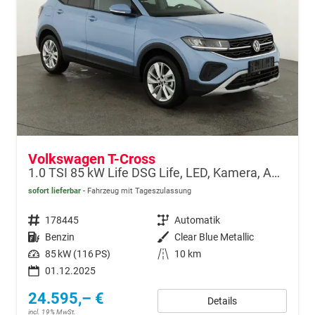
Volkswagen T-Cross
1.0 TSI 85 kW Life DSG Life, LED, Kamera, ACC, Side, Winter, 17-Zoll, 3-J. Garantie
sofort lieferbar
Fahrzeug mit Tageszulassung
Fahrzeugnr.
178445
Getriebe
Automatik
Kraftstoff
Benzin
Außenfarbe
Clear Blue Metallic
Leistung
85 kW (116 PS)
Kilometerstand
10 km
01.12.2025
24.595,– €
Details
incl. 19% MwSt.