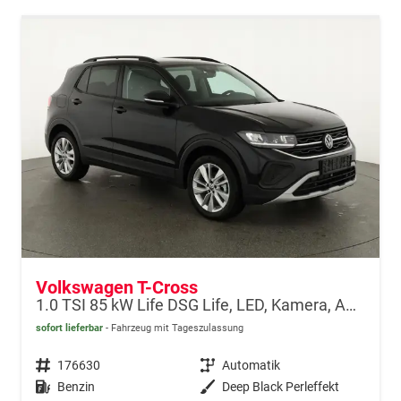
Volkswagen T-Cross
1.0 TSI 85 kW Life DSG Life, LED, Kamera, ACC, Side, Winter, 17-Zoll, 3-J. Garantie
sofort lieferbar
Fahrzeug mit Tageszulassung
Fahrzeugnr.
176630
Getriebe
Automatik
Kraftstoff
Benzin
Außenfarbe
Deep Black Perleffekt