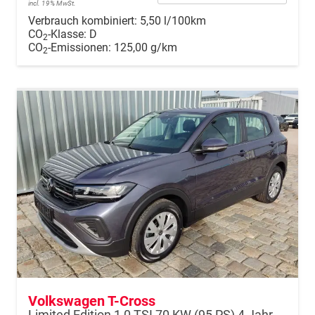
incl. 19% MwSt.
Verbrauch kombiniert:
5,50 l/100km
CO
-Klasse:
D
2
CO
-Emissionen:
125,00 g/km
2
Volkswagen T-Cross