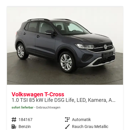
Volkswagen T-Cross
1.0 TSI 85 kW Life DSG Life, LED, Kamera, ACC, Side, Winter, 17-Zoll, 3-J. Garantie
sofort lieferbar
Gebrauchtwagen
Fahrzeugnr.
184167
Getriebe
Automatik
Kraftstoff
Benzin
Außenfarbe
Rauch Grau Metallic