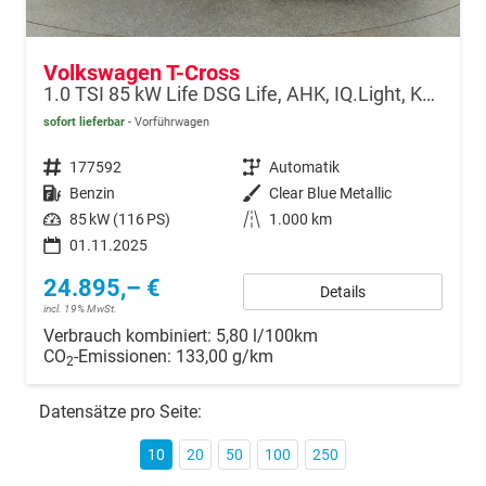
Volkswagen T-Cross
1.0 TSI 85 kW Life DSG Life, AHK, IQ.Light, Kamera, ACC, Side, Winter, 17-Zoll
sofort lieferbar
Vorführwagen
Fahrzeugnr.
177592
Getriebe
Automatik
Kraftstoff
Benzin
Außenfarbe
Clear Blue Metallic
Leistung
85 kW (116 PS)
Kilometerstand
1.000 km
01.11.2025
24.895,– €
Details
incl. 19% MwSt.
Verbrauch kombiniert:
5,80 l/100km
CO
-Emissionen:
133,00 g/km
2
Datensätze pro Seite:
10
20
50
100
250