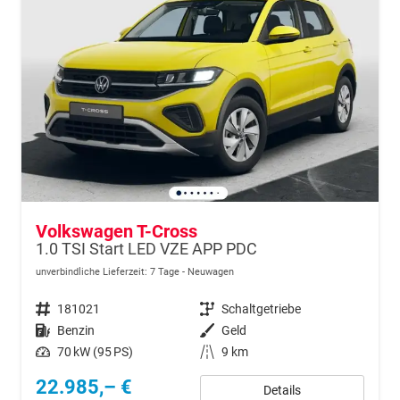
Volkswagen T-Cross
1.0 TSI Start LED VZE APP PDC
unverbindliche Lieferzeit:
7 Tage
Neuwagen
Fahrzeugnr.
181021
Getriebe
Schaltgetriebe
Kraftstoff
Benzin
Außenfarbe
Geld
Leistung
70 kW (95 PS)
Kilometerstand
9 km
22.985,– €
Details