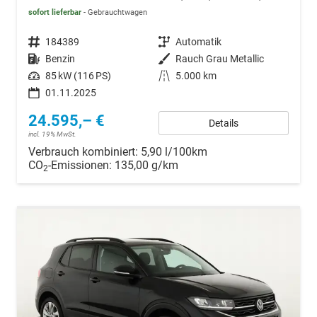
sofort lieferbar
Gebrauchtwagen
Fahrzeugnr.
184389
Getriebe
Automatik
Kraftstoff
Benzin
Außenfarbe
Rauch Grau Metallic
Leistung
85 kW (116 PS)
Kilometerstand
5.000 km
01.11.2025
24.595,– €
Details
incl. 19% MwSt.
Verbrauch kombiniert:
5,90 l/100km
CO
-Emissionen:
135,00 g/km
2