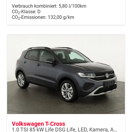
Verbrauch kombiniert:
5,80 l/100km
CO
-Klasse:
D
2
CO
-Emissionen:
132,00 g/km
2
Volkswagen T-Cross
1.0 TSI 85 kW Life DSG Life, LED, Kamera, ACC, Side, Winter, 17-Zoll, 3-J. Garantie