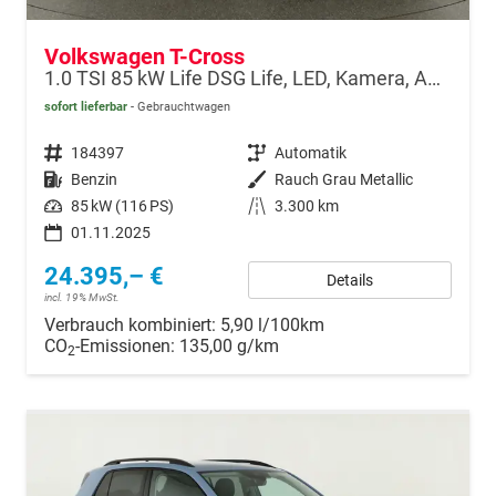
Volkswagen T-Cross
1.0 TSI 85 kW Life DSG Life, LED, Kamera, ACC, Side, Winter, 17-Zoll, 3-J. Garantie
sofort lieferbar
Gebrauchtwagen
Fahrzeugnr.
184397
Getriebe
Automatik
Kraftstoff
Benzin
Außenfarbe
Rauch Grau Metallic
Leistung
85 kW (116 PS)
Kilometerstand
3.300 km
01.11.2025
24.395,– €
Details
incl. 19% MwSt.
Verbrauch kombiniert:
5,90 l/100km
CO
-Emissionen:
135,00 g/km
2