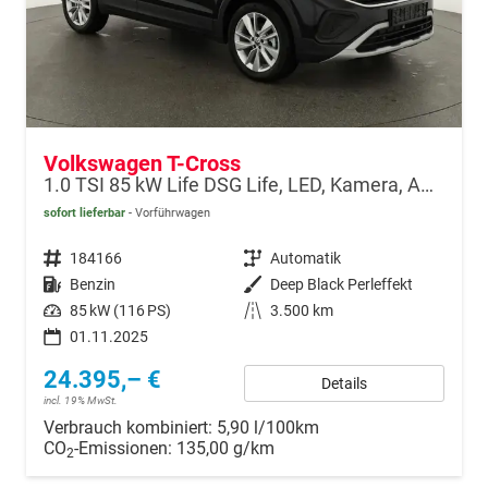
Volkswagen T-Cross
1.0 TSI 85 kW Life DSG Life, LED, Kamera, ACC, Side, Winter, 17-Zoll, 3-J. Garantie
sofort lieferbar
Vorführwagen
Fahrzeugnr.
184166
Getriebe
Automatik
Kraftstoff
Benzin
Außenfarbe
Deep Black Perleffekt
Leistung
85 kW (116 PS)
Kilometerstand
3.500 km
01.11.2025
24.395,– €
Details
incl. 19% MwSt.
Verbrauch kombiniert:
5,90 l/100km
CO
-Emissionen:
135,00 g/km
2