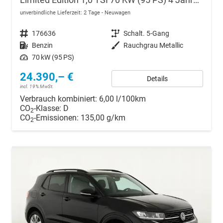
Limited Edition 1,0 TSI 70 KW (95 PS) 4 Jahre Garantie-2x PDC-App Connect-Sofort
unverbindliche Lieferzeit:
2 Tage
Neuwagen
Fahrzeugnr.
176636
Getriebe
Schalt. 5-Gang
Kraftstoff
Benzin
Außenfarbe
Rauchgrau Metallic
Leistung
70 kW (95 PS)
24.390,– €
Details
incl. 19% MwSt.
Verbrauch kombiniert:
6,00 l/100km
CO
-Klasse:
D
2
CO
-Emissionen:
135,00 g/km
2