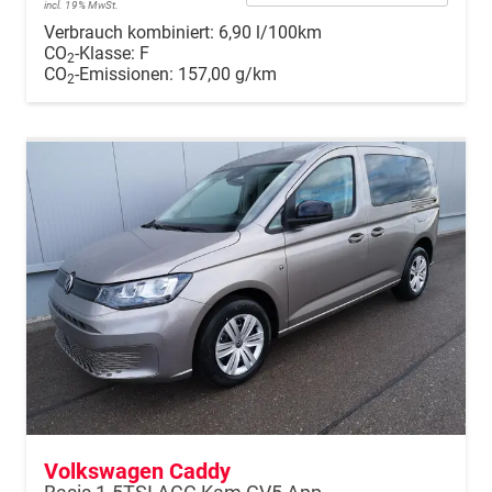
incl. 19% MwSt.
Verbrauch kombiniert:
6,90 l/100km
CO
-Klasse:
F
2
CO
-Emissionen:
157,00 g/km
2
Volkswagen Caddy