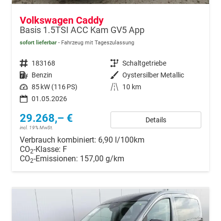
Volkswagen Caddy
Basis 1.5TSI ACC Kam GV5 App
sofort lieferbar
Fahrzeug mit Tageszulassung
Fahrzeugnr.
183168
Getriebe
Schaltgetriebe
Kraftstoff
Benzin
Außenfarbe
Oystersilber Metallic
Leistung
85 kW (116 PS)
Kilometerstand
10 km
01.05.2026
29.268,– €
Details
incl. 19% MwSt.
Verbrauch kombiniert:
6,90 l/100km
CO
-Klasse:
F
2
CO
-Emissionen:
157,00 g/km
2