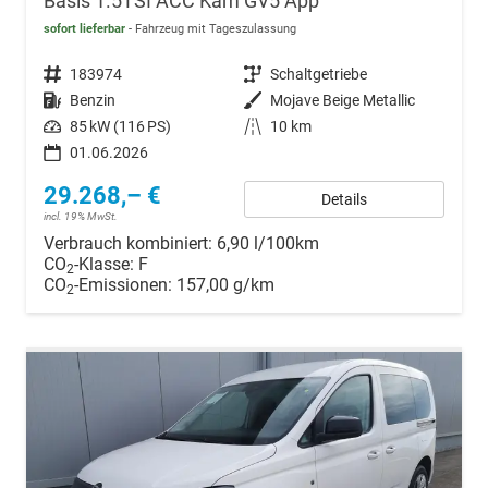
Basis 1.5TSI ACC Kam GV5 App
sofort lieferbar
Fahrzeug mit Tageszulassung
Fahrzeugnr.
183974
Getriebe
Schaltgetriebe
Kraftstoff
Benzin
Außenfarbe
Mojave Beige Metallic
Leistung
85 kW (116 PS)
Kilometerstand
10 km
01.06.2026
29.268,– €
Details
incl. 19% MwSt.
Verbrauch kombiniert:
6,90 l/100km
CO
-Klasse:
F
2
CO
-Emissionen:
157,00 g/km
2