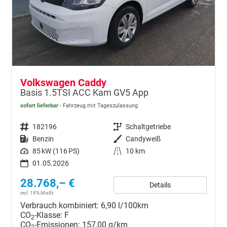
Volkswagen Caddy
Basis 1.5TSI ACC Kam GV5 App
sofort lieferbar
Fahrzeug mit Tageszulassung
Fahrzeugnr.
182196
Getriebe
Schaltgetriebe
Kraftstoff
Benzin
Außenfarbe
Candyweiß
Leistung
85 kW (116 PS)
Kilometerstand
10 km
01.05.2026
28.768,– €
Details
incl. 19% MwSt.
Verbrauch kombiniert:
6,90 l/100km
CO
-Klasse:
F
2
CO
-Emissionen:
157,00 g/km
2