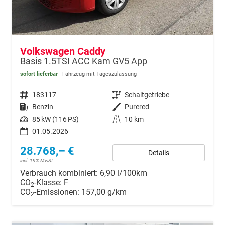
Volkswagen Caddy
Basis 1.5TSI ACC Kam GV5 App
sofort lieferbar
Fahrzeug mit Tageszulassung
Fahrzeugnr.
183117
Getriebe
Schaltgetriebe
Kraftstoff
Benzin
Außenfarbe
Purered
Leistung
85 kW (116 PS)
Kilometerstand
10 km
01.05.2026
28.768,– €
Details
incl. 19% MwSt.
Verbrauch kombiniert:
6,90 l/100km
CO
-Klasse:
F
2
CO
-Emissionen:
157,00 g/km
2