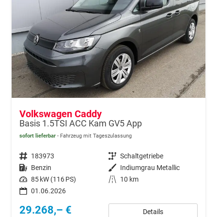
Volkswagen Caddy
Basis 1.5TSI ACC Kam GV5 App
sofort lieferbar
Fahrzeug mit Tageszulassung
Fahrzeugnr.
183973
Getriebe
Schaltgetriebe
Kraftstoff
Benzin
Außenfarbe
Indiumgrau Metallic
Leistung
85 kW (116 PS)
Kilometerstand
10 km
01.06.2026
29.268,– €
Details