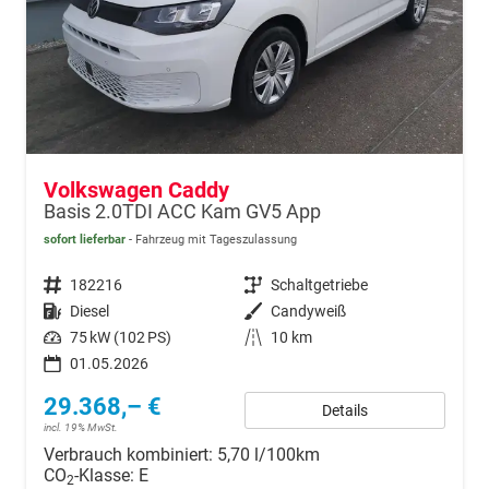
Volkswagen Caddy
Basis 2.0TDI ACC Kam GV5 App
sofort lieferbar
Fahrzeug mit Tageszulassung
Fahrzeugnr.
182216
Getriebe
Schaltgetriebe
Kraftstoff
Diesel
Außenfarbe
Candyweiß
Leistung
75 kW (102 PS)
Kilometerstand
10 km
01.05.2026
29.368,– €
Details
incl. 19% MwSt.
Verbrauch kombiniert:
5,70 l/100km
CO
-Klasse:
E
2