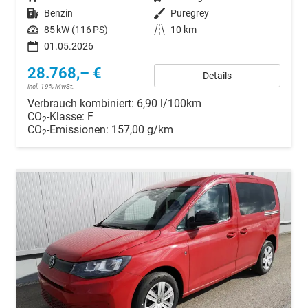
Kraftstoff
Benzin
Außenfarbe
Puregrey
Leistung
85 kW (116 PS)
Kilometerstand
10 km
01.05.2026
28.768,– €
Details
incl. 19% MwSt.
Verbrauch kombiniert:
6,90 l/100km
CO
-Klasse:
F
2
CO
-Emissionen:
157,00 g/km
2