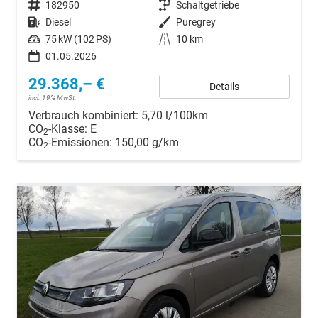
Fahrzeugnr.
182950
Getriebe
Schaltgetriebe
Kraftstoff
Diesel
Außenfarbe
Puregrey
Leistung
75 kW (102 PS)
Kilometerstand
10 km
01.05.2026
29.368,– €
Details
incl. 19% MwSt.
Verbrauch kombiniert:
5,70 l/100km
CO
-Klasse:
E
2
CO
-Emissionen:
150,00 g/km
2