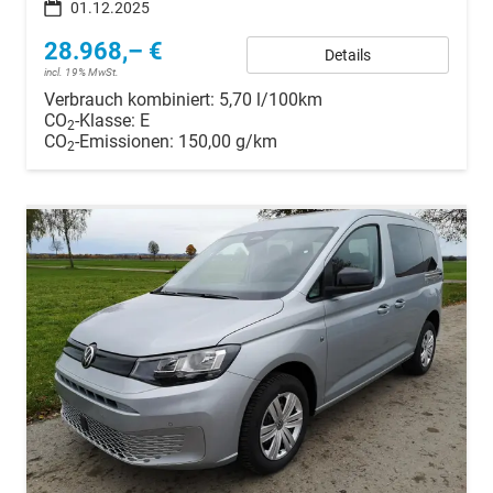
01.12.2025
28.968,– €
Details
incl. 19% MwSt.
Verbrauch kombiniert:
5,70 l/100km
CO
-Klasse:
E
2
CO
-Emissionen:
150,00 g/km
2