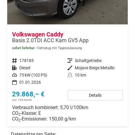
Volkswagen Caddy
Basis 2.0TDI ACC Kam GV5 App
sofort lieferbar
Fahrzeug mit Tageszulassung
Fahrzeugnr.
178185
Getriebe
Schaltgetriebe
Kraftstoff
Diesel
Außenfarbe
Mojave Beige Metallic
Leistung
75 kW (102 PS)
Kilometerstand
10 km
01.01.2026
29.868,– €
Details
incl. 19% MwSt.
Verbrauch kombiniert:
5,70 l/100km
CO
-Klasse:
E
2
CO
-Emissionen:
150,00 g/km
2
Datensätze pro Seite: