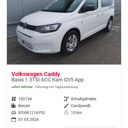
Volkswagen Caddy
Basis 1.5TSI ACC Kam GV5 App
sofort lieferbar
Fahrzeug mit Tageszulassung
Fahrzeugnr.
182196
Getriebe
Schaltgetriebe
Kraftstoff
Benzin
Außenfarbe
Candyweiß
Leistung
85 kW (116 PS)
Kilometerstand
10 km
01.05.2026