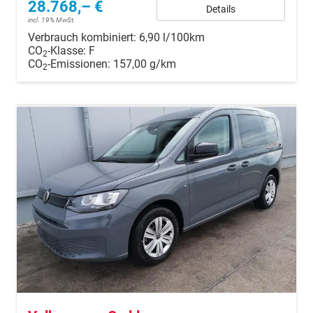
28.768,– €
Details
incl. 19% MwSt.
Verbrauch kombiniert:
6,90 l/100km
CO
-Klasse:
F
2
CO
-Emissionen:
157,00 g/km
2