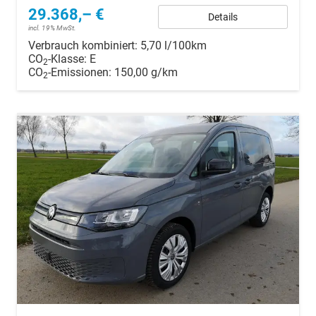
29.368,– €
Details
incl. 19% MwSt.
Verbrauch kombiniert:
5,70 l/100km
CO
-Klasse:
E
2
CO
-Emissionen:
150,00 g/km
2