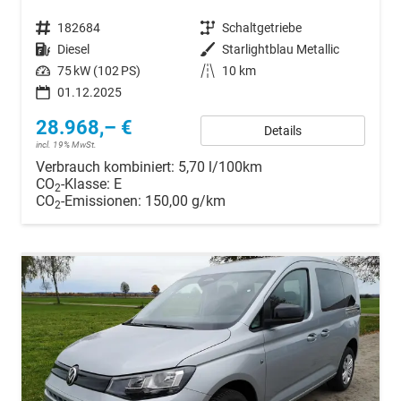
Fahrzeugnr.
182684
Getriebe
Schaltgetriebe
Kraftstoff
Diesel
Außenfarbe
Starlightblau Metallic
Leistung
75 kW (102 PS)
Kilometerstand
10 km
01.12.2025
28.968,– €
Details
incl. 19% MwSt.
Verbrauch kombiniert:
5,70 l/100km
CO
-Klasse:
E
2
CO
-Emissionen:
150,00 g/km
2