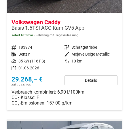
Volkswagen Caddy
Basis 1.5TSI ACC Kam GV5 App
sofort lieferbar
Fahrzeug mit Tageszulassung
Fahrzeugnr.
183974
Getriebe
Schaltgetriebe
Kraftstoff
Benzin
Außenfarbe
Mojave Beige Metallic
Leistung
85 kW (116 PS)
Kilometerstand
10 km
01.06.2026
29.268,– €
Details
incl. 19% MwSt.
Verbrauch kombiniert:
6,90 l/100km
CO
-Klasse:
F
2
CO
-Emissionen:
157,00 g/km
2