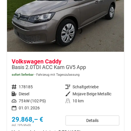
Volkswagen Caddy
Basis 2.0TDI ACC Kam GV5 App
sofort lieferbar
Fahrzeug mit Tageszulassung
Fahrzeugnr.
178185
Getriebe
Schaltgetriebe
Kraftstoff
Diesel
Außenfarbe
Mojave Beige Metallic
Leistung
75 kW (102 PS)
Kilometerstand
10 km
01.01.2026
29.868,– €
Details
incl. 19% MwSt.