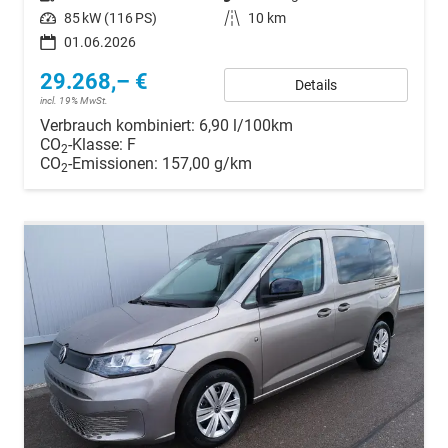
Leistung
85 kW (116 PS)
Kilometerstand
10 km
01.06.2026
29.268,– €
Details
incl. 19% MwSt.
Verbrauch kombiniert:
6,90 l/100km
CO
-Klasse:
F
2
CO
-Emissionen:
157,00 g/km
2