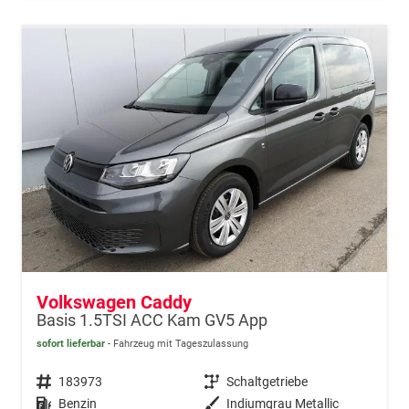
Volkswagen Caddy
Basis 1.5TSI ACC Kam GV5 App
sofort lieferbar
Fahrzeug mit Tageszulassung
Fahrzeugnr.
183973
Getriebe
Schaltgetriebe
Kraftstoff
Benzin
Außenfarbe
Indiumgrau Metallic