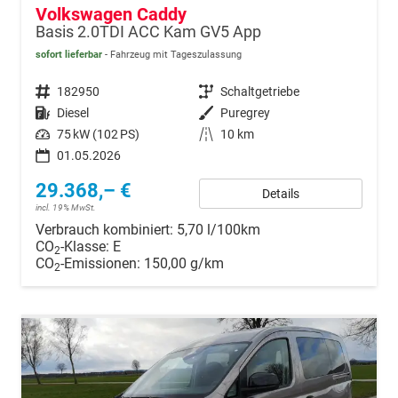
Volkswagen Caddy
Basis 2.0TDI ACC Kam GV5 App
sofort lieferbar
Fahrzeug mit Tageszulassung
Fahrzeugnr.
182950
Getriebe
Schaltgetriebe
Kraftstoff
Diesel
Außenfarbe
Puregrey
Leistung
75 kW (102 PS)
Kilometerstand
10 km
01.05.2026
29.368,– €
Details
incl. 19% MwSt.
Verbrauch kombiniert:
5,70 l/100km
CO
-Klasse:
E
2
CO
-Emissionen:
150,00 g/km
2