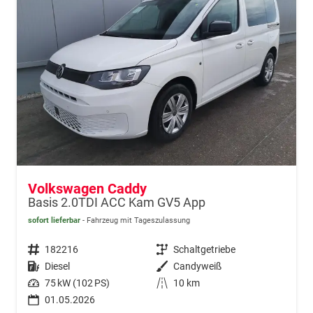
Volkswagen Caddy
Basis 2.0TDI ACC Kam GV5 App
sofort lieferbar
Fahrzeug mit Tageszulassung
Fahrzeugnr.
182216
Getriebe
Schaltgetriebe
Kraftstoff
Diesel
Außenfarbe
Candyweiß
Leistung
75 kW (102 PS)
Kilometerstand
10 km
01.05.2026