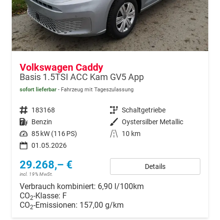
Volkswagen Caddy
Basis 1.5TSI ACC Kam GV5 App
sofort lieferbar
Fahrzeug mit Tageszulassung
Fahrzeugnr.
183168
Getriebe
Schaltgetriebe
Kraftstoff
Benzin
Außenfarbe
Oystersilber Metallic
Leistung
85 kW (116 PS)
Kilometerstand
10 km
01.05.2026
29.268,– €
Details
incl. 19% MwSt.
Verbrauch kombiniert:
6,90 l/100km
CO
-Klasse:
F
2
CO
-Emissionen:
157,00 g/km
2