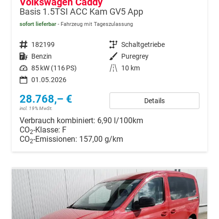
Volkswagen Caddy
Basis 1.5TSI ACC Kam GV5 App
sofort lieferbar
Fahrzeug mit Tageszulassung
Fahrzeugnr.
182199
Getriebe
Schaltgetriebe
Kraftstoff
Benzin
Außenfarbe
Puregrey
Leistung
85 kW (116 PS)
Kilometerstand
10 km
01.05.2026
28.768,– €
Details
incl. 19% MwSt.
Verbrauch kombiniert:
6,90 l/100km
CO
-Klasse:
F
2
CO
-Emissionen:
157,00 g/km
2