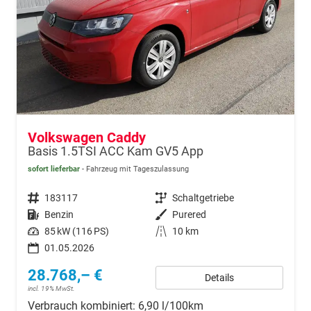
Volkswagen Caddy
Basis 1.5TSI ACC Kam GV5 App
sofort lieferbar
Fahrzeug mit Tageszulassung
Fahrzeugnr.
183117
Getriebe
Schaltgetriebe
Kraftstoff
Benzin
Außenfarbe
Purered
Leistung
85 kW (116 PS)
Kilometerstand
10 km
01.05.2026
28.768,– €
Details
incl. 19% MwSt.
Verbrauch kombiniert:
6,90 l/100km