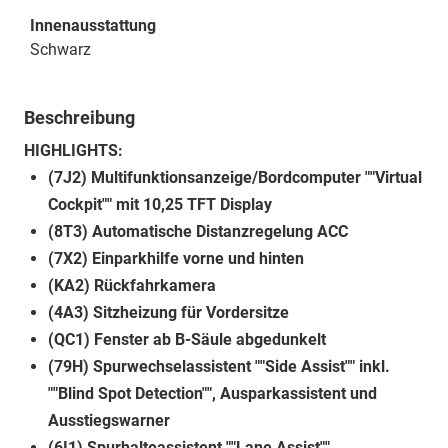
Innenausstattung
Schwarz
Beschreibung
HIGHLIGHTS:
(7J2) Multifunktionsanzeige/Bordcomputer ""Virtual
Cockpit"" mit 10,25 TFT Display
(8T3) Automatische Distanzregelung ACC
(7X2) Einparkhilfe vorne und hinten
(KA2) Rückfahrkamera
(4A3) Sitzheizung für Vordersitze
(QC1) Fenster ab B-Säule abgedunkelt
(79H) Spurwechselassistent ""Side Assist"" inkl.
""Blind Spot Detection"", Ausparkassistent und
Ausstiegswarner
(6I1) Spurhalteassistent ""Lane Assist""