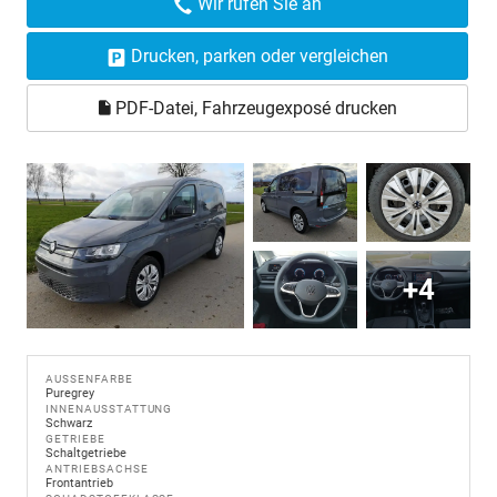
Wir rufen Sie an
Drucken, parken oder vergleichen
PDF-Datei, Fahrzeugexposé drucken
+4
AUSSENFARBE
Puregrey
INNENAUSSTATTUNG
Schwarz
GETRIEBE
Schaltgetriebe
ANTRIEBSACHSE
Frontantrieb