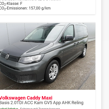
CO
-Klasse:
F
2
CO
-Emissionen:
157,00 g/km
2
Volkswagen Caddy Maxi
Basis 2.0TDI ACC Kam GV5 App AHK Reling