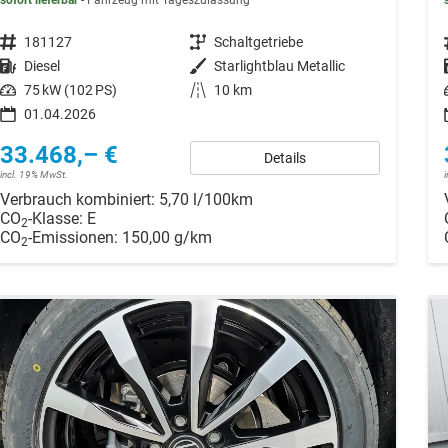
sofort lieferbar
Fahrzeug mit Tageszulassung
Fahrzeugnr.
181127
Getriebe
Schaltgetriebe
Kraftstoff
Diesel
Außenfarbe
Starlightblau Metallic
Leistung
75 kW (102 PS)
Kilometerstand
10 km
01.04.2026
33.468,– €
Details
incl. 19% MwSt.
Verbrauch kombiniert:
5,70 l/100km
CO
-Klasse:
E
2
CO
-Emissionen:
150,00 g/km
2