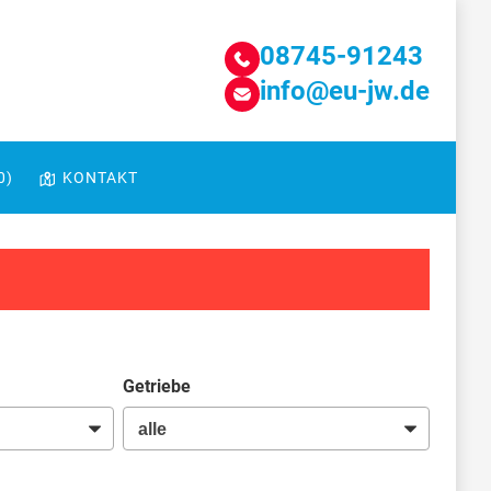
08745-91243
info@eu-jw.de
0
)
KONTAKT
Getriebe