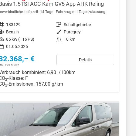
Basis 1.5TSI ACC Kam GV5 App AHK Reling
unverbindliche Lieferzeit:
14 Tage
Fahrzeug mit Tageszulassung
Fahrzeugnr.
183129
Getriebe
Schaltgetriebe
Kraftstoff
Benzin
Außenfarbe
Puregrey
Leistung
85 kW (116 PS)
Kilometerstand
10 km
01.05.2026
32.368,– €
Details
incl. 19% MwSt.
Verbrauch kombiniert:
6,90 l/100km
CO
-Klasse:
F
2
CO
-Emissionen:
157,00 g/km
2