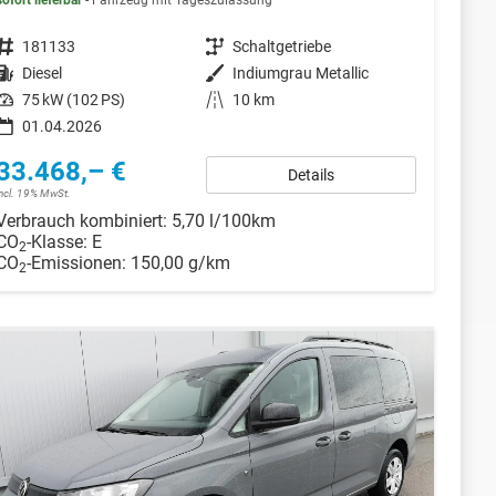
sofort lieferbar
Fahrzeug mit Tageszulassung
Fahrzeugnr.
181133
Getriebe
Schaltgetriebe
Kraftstoff
Diesel
Außenfarbe
Indiumgrau Metallic
Leistung
75 kW (102 PS)
Kilometerstand
10 km
01.04.2026
33.468,– €
Details
incl. 19% MwSt.
Verbrauch kombiniert:
5,70 l/100km
CO
-Klasse:
E
2
CO
-Emissionen:
150,00 g/km
2