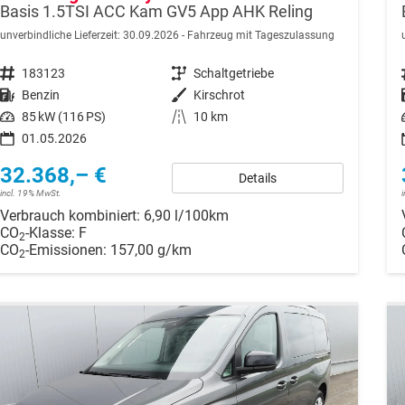
Basis 1.5TSI ACC Kam GV5 App AHK Reling
unverbindliche Lieferzeit:
30.09.2026
Fahrzeug mit Tageszulassung
Fahrzeugnr.
183123
Getriebe
Schaltgetriebe
Kraftstoff
Benzin
Außenfarbe
Kirschrot
Leistung
85 kW (116 PS)
Kilometerstand
10 km
01.05.2026
32.368,– €
Details
incl. 19% MwSt.
Verbrauch kombiniert:
6,90 l/100km
CO
-Klasse:
F
2
CO
-Emissionen:
157,00 g/km
2