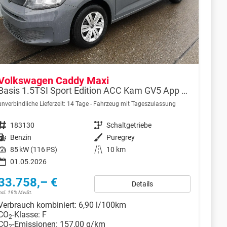
Volkswagen Caddy Maxi
Basis 1.5TSI Sport Edition ACC Kam GV5 App AHK Reling
unverbindliche Lieferzeit:
14 Tage
Fahrzeug mit Tageszulassung
Fahrzeugnr.
183130
Getriebe
Schaltgetriebe
Kraftstoff
Benzin
Außenfarbe
Puregrey
Leistung
85 kW (116 PS)
Kilometerstand
10 km
01.05.2026
33.758,– €
Details
incl. 19% MwSt.
Verbrauch kombiniert:
6,90 l/100km
CO
-Klasse:
F
2
CO
-Emissionen:
157,00 g/km
2