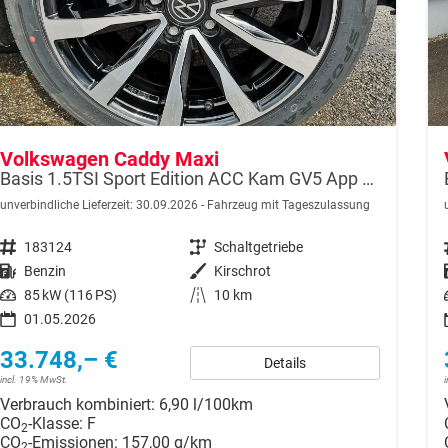
Volkswagen Caddy Maxi
Basis 1.5TSI Sport Edition ACC Kam GV5 App AHK Reling
unverbindliche Lieferzeit:
30.09.2026
Fahrzeug mit Tageszulassung
Fahrzeugnr.
183124
Getriebe
Schaltgetriebe
Kraftstoff
Benzin
Außenfarbe
Kirschrot
Leistung
85 kW (116 PS)
Kilometerstand
10 km
01.05.2026
33.748,– €
Details
incl. 19% MwSt.
Verbrauch kombiniert:
6,90 l/100km
CO
-Klasse:
F
2
CO
-Emissionen:
157,00 g/km
2