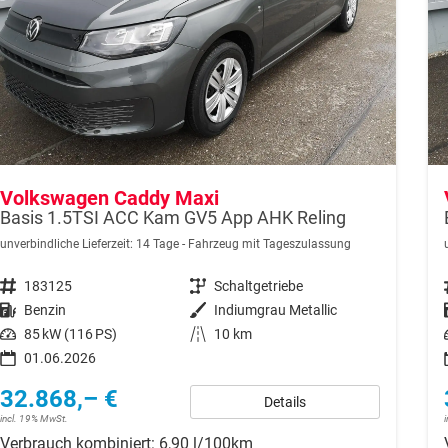
Volkswagen Caddy Maxi
Basis 1.5TSI ACC Kam GV5 App AHK Reling
unverbindliche Lieferzeit:
14 Tage
Fahrzeug mit Tageszulassung
Fahrzeugnr.
183125
Getriebe
Schaltgetriebe
Kraftstoff
Benzin
Außenfarbe
Indiumgrau Metallic
Leistung
85 kW (116 PS)
Kilometerstand
10 km
01.06.2026
32.868,– €
Details
incl. 19% MwSt.
Verbrauch kombiniert:
6,90 l/100km