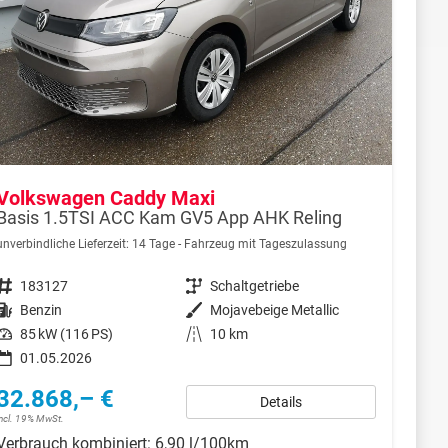
Volkswagen Caddy Maxi
Basis 1.5TSI ACC Kam GV5 App AHK Reling
unverbindliche Lieferzeit:
14 Tage
Fahrzeug mit Tageszulassung
Fahrzeugnr.
183127
Getriebe
Schaltgetriebe
Kraftstoff
Benzin
Außenfarbe
Mojavebeige Metallic
Leistung
85 kW (116 PS)
Kilometerstand
10 km
01.05.2026
32.868,– €
Details
incl. 19% MwSt.
Verbrauch kombiniert:
6,90 l/100km