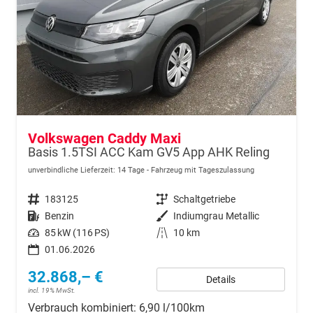
Volkswagen Caddy Maxi
Basis 1.5TSI ACC Kam GV5 App AHK Reling
unverbindliche Lieferzeit:
14 Tage
Fahrzeug mit Tageszulassung
Fahrzeugnr.
183125
Getriebe
Schaltgetriebe
Kraftstoff
Benzin
Außenfarbe
Indiumgrau Metallic
Leistung
85 kW (116 PS)
Kilometerstand
10 km
01.06.2026
32.868,– €
Details
incl. 19% MwSt.
Verbrauch kombiniert:
6,90 l/100km