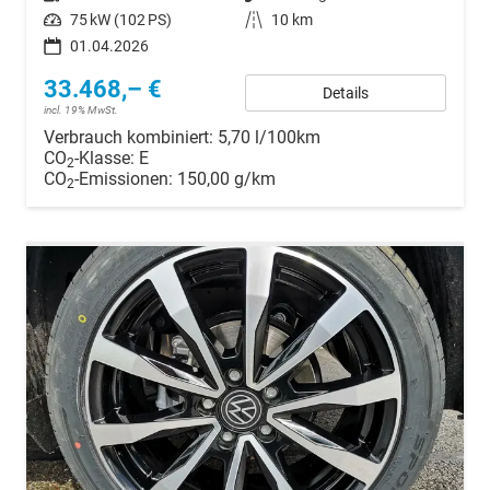
Leistung
75 kW (102 PS)
Kilometerstand
10 km
01.04.2026
33.468,– €
Details
incl. 19% MwSt.
Verbrauch kombiniert:
5,70 l/100km
CO
-Klasse:
E
2
CO
-Emissionen:
150,00 g/km
2