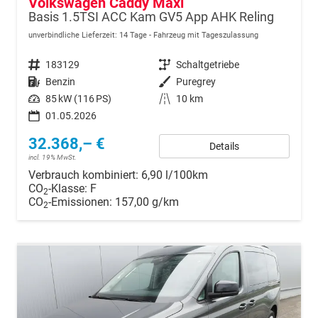
Volkswagen Caddy Maxi
Basis 1.5TSI ACC Kam GV5 App AHK Reling
unverbindliche Lieferzeit:
14 Tage
Fahrzeug mit Tageszulassung
Fahrzeugnr.
183129
Getriebe
Schaltgetriebe
Kraftstoff
Benzin
Außenfarbe
Puregrey
Leistung
85 kW (116 PS)
Kilometerstand
10 km
01.05.2026
32.368,– €
Details
incl. 19% MwSt.
Verbrauch kombiniert:
6,90 l/100km
CO
-Klasse:
F
2
CO
-Emissionen:
157,00 g/km
2