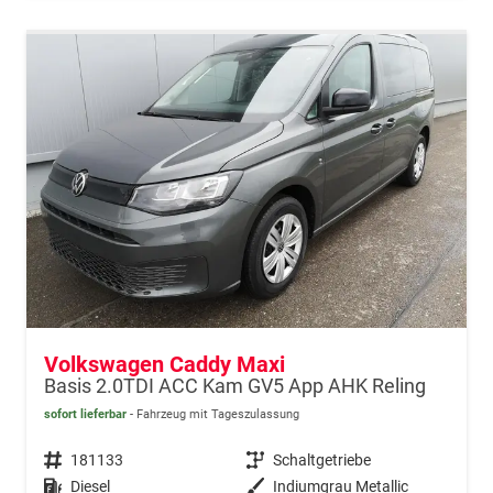
Volkswagen Caddy Maxi
Basis 2.0TDI ACC Kam GV5 App AHK Reling
sofort lieferbar
Fahrzeug mit Tageszulassung
Fahrzeugnr.
181133
Getriebe
Schaltgetriebe
Kraftstoff
Diesel
Außenfarbe
Indiumgrau Metallic