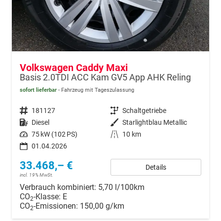
Volkswagen Caddy Maxi
Basis 2.0TDI ACC Kam GV5 App AHK Reling
sofort lieferbar
Fahrzeug mit Tageszulassung
Fahrzeugnr.
181127
Getriebe
Schaltgetriebe
Kraftstoff
Diesel
Außenfarbe
Starlightblau Metallic
Leistung
75 kW (102 PS)
Kilometerstand
10 km
01.04.2026
33.468,– €
Details
incl. 19% MwSt.
Verbrauch kombiniert:
5,70 l/100km
CO
-Klasse:
E
2
CO
-Emissionen:
150,00 g/km
2