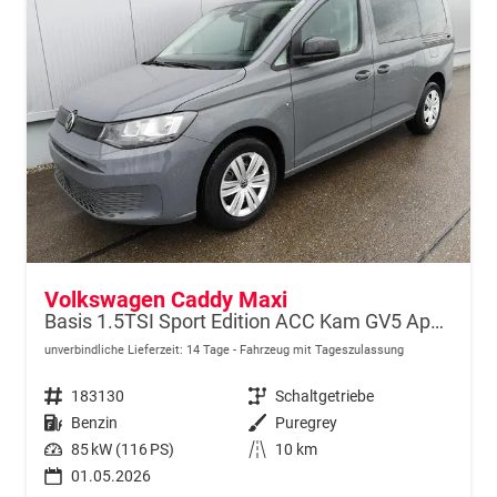
Volkswagen Caddy Maxi
Basis 1.5TSI Sport Edition ACC Kam GV5 App AHK Reling
unverbindliche Lieferzeit:
14 Tage
Fahrzeug mit Tageszulassung
Fahrzeugnr.
183130
Getriebe
Schaltgetriebe
Kraftstoff
Benzin
Außenfarbe
Puregrey
Leistung
85 kW (116 PS)
Kilometerstand
10 km
01.05.2026