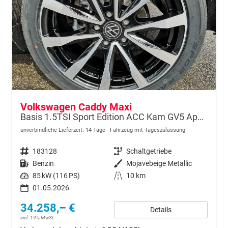
Volkswagen Caddy Maxi
Basis 1.5TSI Sport Edition ACC Kam GV5 App AHK Reling
unverbindliche Lieferzeit:
14 Tage
Fahrzeug mit Tageszulassung
Fahrzeugnr.
183128
Getriebe
Schaltgetriebe
Kraftstoff
Benzin
Außenfarbe
Mojavebeige Metallic
Leistung
85 kW (116 PS)
Kilometerstand
10 km
01.05.2026
34.258,– €
Details
incl. 19% MwSt.