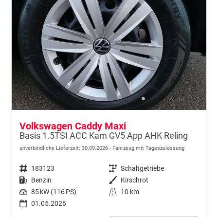
Volkswagen Caddy Maxi
Basis 1.5TSI ACC Kam GV5 App AHK Reling
unverbindliche Lieferzeit:
30.09.2026
Fahrzeug mit Tageszulassung
Fahrzeugnr.
183123
Getriebe
Schaltgetriebe
Kraftstoff
Benzin
Außenfarbe
Kirschrot
Leistung
85 kW (116 PS)
Kilometerstand
10 km
01.05.2026