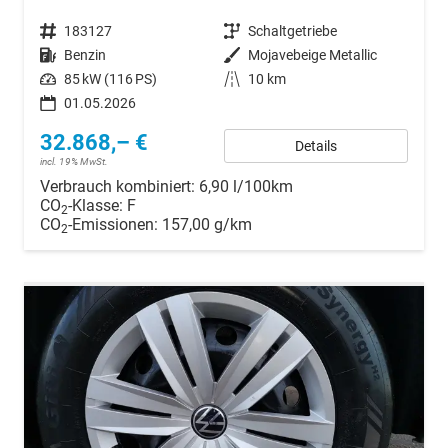
Fahrzeugnr.
183127
Getriebe
Schaltgetriebe
Kraftstoff
Benzin
Außenfarbe
Mojavebeige Metallic
Leistung
85 kW (116 PS)
Kilometerstand
10 km
01.05.2026
32.868,– €
Details
incl. 19% MwSt.
Verbrauch kombiniert:
6,90 l/100km
CO
-Klasse:
F
2
CO
-Emissionen:
157,00 g/km
2