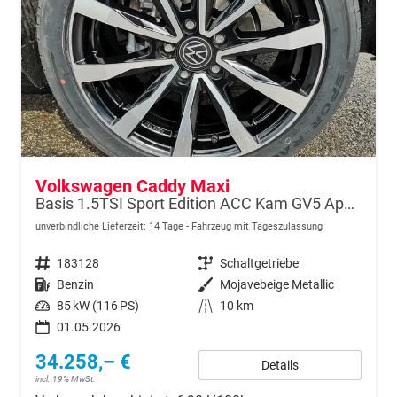
Volkswagen Caddy Maxi
Basis 1.5TSI Sport Edition ACC Kam GV5 App AHK Reling
unverbindliche Lieferzeit:
14 Tage
Fahrzeug mit Tageszulassung
Fahrzeugnr.
183128
Getriebe
Schaltgetriebe
Kraftstoff
Benzin
Außenfarbe
Mojavebeige Metallic
Leistung
85 kW (116 PS)
Kilometerstand
10 km
01.05.2026
34.258,– €
Details
incl. 19% MwSt.