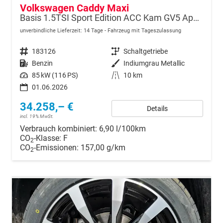
Volkswagen Caddy Maxi
Basis 1.5TSI Sport Edition ACC Kam GV5 App AHK Reling
unverbindliche Lieferzeit:
14 Tage
Fahrzeug mit Tageszulassung
Fahrzeugnr.
183126
Getriebe
Schaltgetriebe
Kraftstoff
Benzin
Außenfarbe
Indiumgrau Metallic
Leistung
85 kW (116 PS)
Kilometerstand
10 km
01.06.2026
34.258,– €
Details
incl. 19% MwSt.
Verbrauch kombiniert:
6,90 l/100km
CO
-Klasse:
F
2
CO
-Emissionen:
157,00 g/km
2