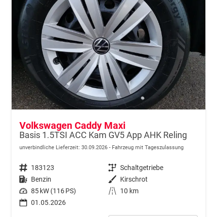
Volkswagen Caddy Maxi
Basis 1.5TSI ACC Kam GV5 App AHK Reling
unverbindliche Lieferzeit:
30.09.2026
Fahrzeug mit Tageszulassung
Fahrzeugnr.
183123
Getriebe
Schaltgetriebe
Kraftstoff
Benzin
Außenfarbe
Kirschrot
Leistung
85 kW (116 PS)
Kilometerstand
10 km
01.05.2026