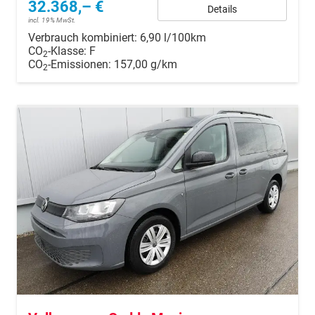
32.368,– €
Details
incl. 19% MwSt.
Verbrauch kombiniert:
6,90 l/100km
CO
-Klasse:
F
2
CO
-Emissionen:
157,00 g/km
2