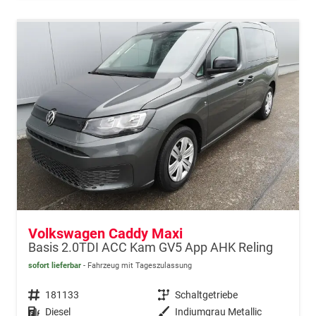
Volkswagen Caddy Maxi
Basis 2.0TDI ACC Kam GV5 App AHK Reling
sofort lieferbar
Fahrzeug mit Tageszulassung
Fahrzeugnr.
181133
Getriebe
Schaltgetriebe
Kraftstoff
Diesel
Außenfarbe
Indiumgrau Metallic