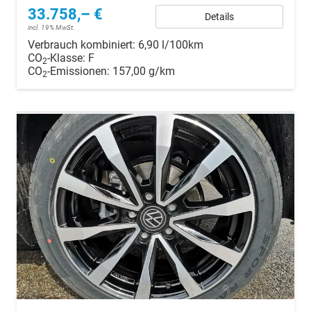
33.758,– €
Details
incl. 19% MwSt.
Verbrauch kombiniert:
6,90 l/100km
CO
-Klasse:
F
2
CO
-Emissionen:
157,00 g/km
2