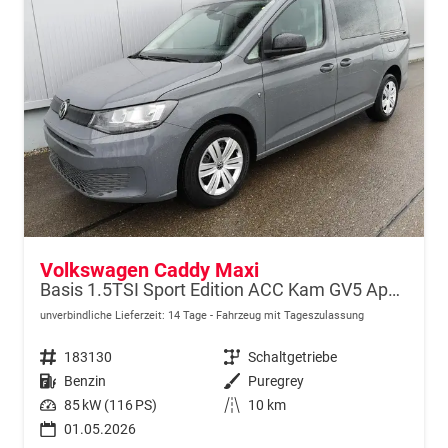
Volkswagen Caddy Maxi
Basis 1.5TSI Sport Edition ACC Kam GV5 App AHK Reling
unverbindliche Lieferzeit:
14 Tage
Fahrzeug mit Tageszulassung
Fahrzeugnr.
183130
Getriebe
Schaltgetriebe
Kraftstoff
Benzin
Außenfarbe
Puregrey
Leistung
85 kW (116 PS)
Kilometerstand
10 km
01.05.2026