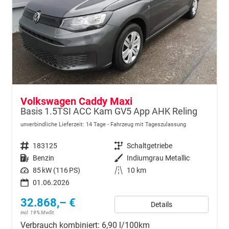
Volkswagen Caddy Maxi
Basis 1.5TSI ACC Kam GV5 App AHK Reling
unverbindliche Lieferzeit:
14 Tage
Fahrzeug mit Tageszulassung
Fahrzeugnr.
183125
Getriebe
Schaltgetriebe
Kraftstoff
Benzin
Außenfarbe
Indiumgrau Metallic
Leistung
85 kW (116 PS)
Kilometerstand
10 km
01.06.2026
32.868,– €
Details
incl. 19% MwSt.
Verbrauch kombiniert:
6,90 l/100km