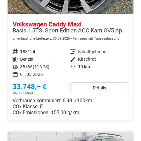
Volkswagen Caddy Maxi
Basis 1.5TSI Sport Edition ACC Kam GV5 App AHK Reling
unverbindliche Lieferzeit:
30.09.2026
Fahrzeug mit Tageszulassung
Fahrzeugnr.
183124
Getriebe
Schaltgetriebe
Kraftstoff
Benzin
Außenfarbe
Kirschrot
Leistung
85 kW (116 PS)
Kilometerstand
10 km
01.05.2026
33.748,– €
Details
incl. 19% MwSt.
Verbrauch kombiniert:
6,90 l/100km
CO
-Klasse:
F
2
CO
-Emissionen:
157,00 g/km
2