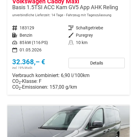
Volkswagen Caddy Maxi
Basis 1.5TSI ACC Kam GV5 App AHK Reling
unverbindliche Lieferzeit:
14 Tage
Fahrzeug mit Tageszulassung
Fahrzeugnr.
183129
Getriebe
Schaltgetriebe
Kraftstoff
Benzin
Außenfarbe
Puregrey
Leistung
85 kW (116 PS)
Kilometerstand
10 km
01.05.2026
32.368,– €
Details
incl. 19% MwSt.
Verbrauch kombiniert:
6,90 l/100km
CO
-Klasse:
F
2
CO
-Emissionen:
157,00 g/km
2