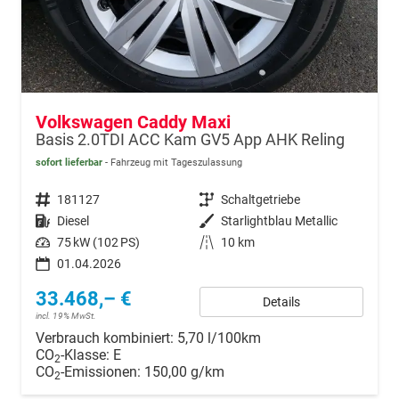
Volkswagen Caddy Maxi
Basis 2.0TDI ACC Kam GV5 App AHK Reling
sofort lieferbar
Fahrzeug mit Tageszulassung
Fahrzeugnr.
181127
Getriebe
Schaltgetriebe
Kraftstoff
Diesel
Außenfarbe
Starlightblau Metallic
Leistung
75 kW (102 PS)
Kilometerstand
10 km
01.04.2026
33.468,– €
Details
incl. 19% MwSt.
Verbrauch kombiniert:
5,70 l/100km
CO
-Klasse:
E
2
CO
-Emissionen:
150,00 g/km
2