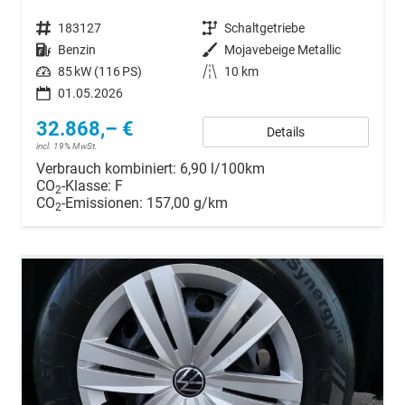
Fahrzeugnr.
183127
Getriebe
Schaltgetriebe
Kraftstoff
Benzin
Außenfarbe
Mojavebeige Metallic
Leistung
85 kW (116 PS)
Kilometerstand
10 km
01.05.2026
32.868,– €
Details
incl. 19% MwSt.
Verbrauch kombiniert:
6,90 l/100km
CO
-Klasse:
F
2
CO
-Emissionen:
157,00 g/km
2