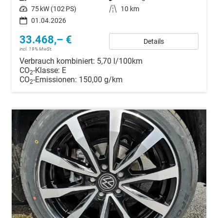
Leistung
75 kW (102 PS)
Kilometerstand
10 km
01.04.2026
33.468,– €
Details
incl. 19% MwSt.
Verbrauch kombiniert:
5,70 l/100km
CO
-Klasse:
E
2
CO
-Emissionen:
150,00 g/km
2