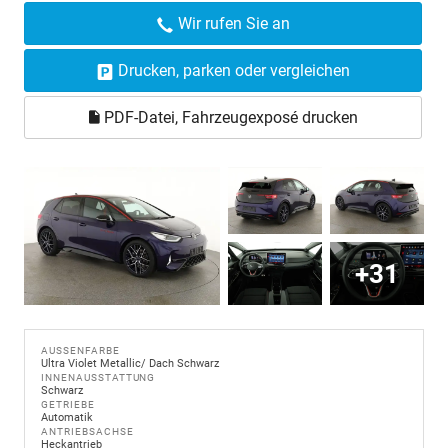
Wir rufen Sie an
Drucken, parken oder vergleichen
PDF-Datei, Fahrzeugexposé drucken
+31
AUSSENFARBE
Ultra Violet Metallic/ Dach Schwarz
INNENAUSSTATTUNG
Schwarz
GETRIEBE
Automatik
ANTRIEBSACHSE
Heckantrieb