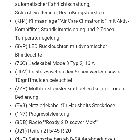
automatischer Fahrlichtschaltung,
Schlechtwetterlicht, Begrüßungsfunktion
(KH4) Klimaanlage ""Air Care Climatronic"" mit Aktiv-
Kombifilter, Standklimatisierung und 2-Zonen-
Temperaturregelung
(8VP) LED-Rückleuchten mit dynamischer
Blinkleuchte
(76C) Ladekabel Mode 3 Typ 2, 16 A
(UD2) Leiste zwischen den Scheinwerfern sowie
Türgriffmulden beleuchtet
(2ZP) Multifunktionslenkrad beheizbar, mit Touch-
Bedienung
(EV3) Netzladekabel für Haushalts-Steckdose
(1N7) Progressivlenkung
(8DB) Radio ""Ready 2 Discover Max""
(J21) Reifen 215/45 R 20
(4KF) Seitenscheiben ab B-Säule abgedunkelt