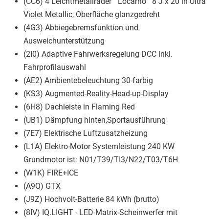
(CC6) 4 Leichtmetallräder ""Locarno"" 8 J x 20 in Ultra
Violet Metallic, Oberfläche glanzgedreht
(4G3) Abbiegebremsfunktion und
Ausweichunterstützung
(2I0) Adaptive Fahrwerksregelung DCC inkl.
Fahrprofilauswahl
(AE2) Ambientebeleuchtung 30-farbig
(KS3) Augmented-Reality-Head-up-Display
(6H8) Dachleiste in Flaming Red
(UB1) Dämpfung hinten,Sportausführung
(7E7) Elektrische Luftzusatzheizung
(L1A) Elektro-Motor Systemleistung 240 KW
Grundmotor ist: N01/T39/TI3/N22/T03/T6H
(W1K) FIRE+ICE
(A9Q) GTX
(J9Z) Hochvolt-Batterie 84 kWh (brutto)
(8IV) IQ.LIGHT - LED-Matrix-Scheinwerfer mit