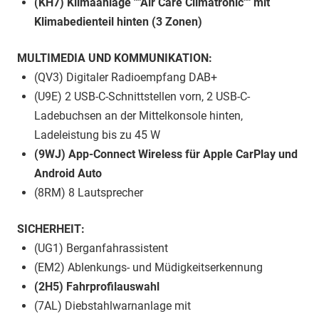
(KH7) Klimaanlage ""Air Care Climatronic"" mit
Klimabedienteil hinten (3 Zonen)
MULTIMEDIA UND KOMMUNIKATION:
(QV3) Digitaler Radioempfang DAB+
(U9E) 2 USB-C-Schnittstellen vorn, 2 USB-C-
Ladebuchsen an der Mittelkonsole hinten,
Ladeleistung bis zu 45 W
(9WJ) App-Connect Wireless für Apple CarPlay und
Android Auto
(8RM) 8 Lautsprecher
SICHERHEIT:
(UG1) Berganfahrassistent
(EM2) Ablenkungs- und Müdigkeitserkennung
(2H5) Fahrprofilauswahl
(7AL) Diebstahlwarnanlage mit