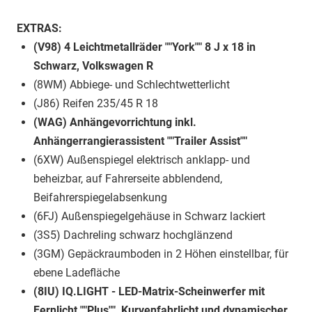
EXTRAS:
(V98) 4 Leichtmetallräder ""York"" 8 J x 18 in
Schwarz, Volkswagen R
(8WM) Abbiege- und Schlechtwetterlicht
(J86) Reifen 235/45 R 18
(WAG) Anhängevorrichtung inkl.
Anhängerrangierassistent ""Trailer Assist""
(6XW) Außenspiegel elektrisch anklapp- und
beheizbar, auf Fahrerseite abblendend,
Beifahrerspiegelabsenkung
(6FJ) Außenspiegelgehäuse in Schwarz lackiert
(3S5) Dachreling schwarz hochglänzend
(3GM) Gepäckraumboden in 2 Höhen einstellbar, für
ebene Ladefläche
(8IU) IQ.LIGHT - LED-Matrix-Scheinwerfer mit
Fernlicht ""Plus"", Kurvenfahrlicht und dynamischer