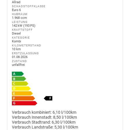
Allrad
SCHADSTOFFKLASSE
Euro 6
HUBRAUM
1.968 ccm
LEISTUNG
142 kW (193 PS)
KRAFTSTOFF
Diesel
KATEGORIE
Kombi
KILOMETERSTAND
10 km
ERSTZULASSUNG
01.08.2026
ZUSTAND
unfallfrei
Verbrauch kombiniert:
6,10 l/100km
Verbrauch Innenstadt:
8,50 l/100km
Verbrauch Stadtrand:
6,30 l/100km
Verbrauch Landstraße:
5,30 l/100km