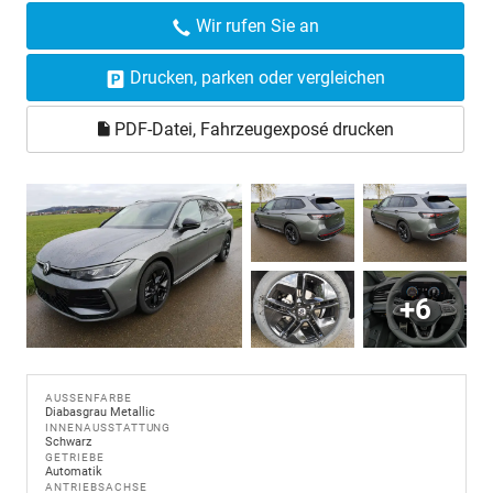
Wir rufen Sie an
Drucken, parken oder vergleichen
PDF-Datei, Fahrzeugexposé drucken
+6
AUSSENFARBE
Diabasgrau Metallic
INNENAUSSTATTUNG
Schwarz
GETRIEBE
Automatik
ANTRIEBSACHSE