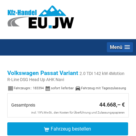
Menü
Volkswagen Passat Variant
2.0 TDI 142 kW 4Motion
R-Line DSG Head Up AHK Navi
Fahrzeugnr.:
183394
sofort lieferbar
Fahrzeug mit Tageszulassung
44.668,– €
Gesamtpreis
incl. 19% MwSt., den Kosten für Überführung und Zulassungspapieren
Fahrzeug bestellen