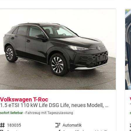
Volkswagen T-Roc
1.5 eTSI 110 kW Life DSG Life, neues Modell, LED, Kamera, Side, Winter, 17-Zoll
sofort lieferbar
Fahrzeug mit Tageszulassung
Fahrzeugnr.
183035
Getriebe
Automatik