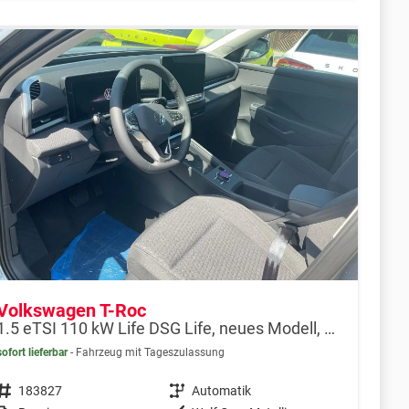
Volkswagen T-Roc
1.5 eTSI 110 kW Life DSG Life, neues Modell, LED, Kamera, Side, Winter, 17-Zoll
sofort lieferbar
Fahrzeug mit Tageszulassung
Fahrzeugnr.
183827
Getriebe
Automatik