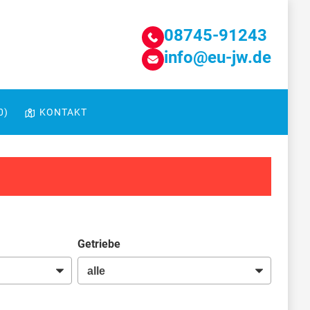
08745-91243
info@eu-jw.de
0
)
KONTAKT
Getriebe