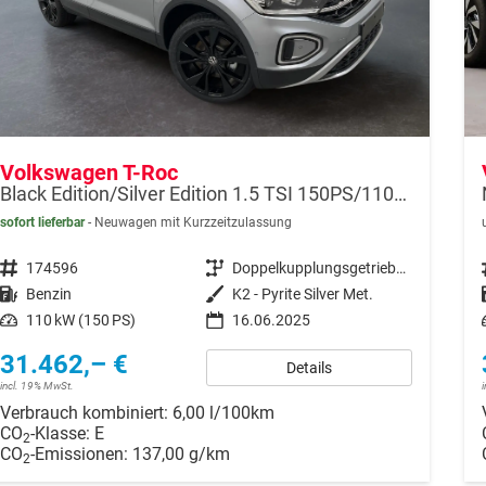
Volkswagen T-Roc
Black Edition/Silver Edition 1.5 TSI 150PS/110kW DSG 2025 +Black Paket+19"ALU+MATRIX+PANO
sofort lieferbar
Neuwagen mit Kurzzeitzulassung
Fahrzeugnr.
174596
Getriebe
Doppelkupplungsgetriebe (DSG)
Kraftstoff
Benzin
Außenfarbe
K2 - Pyrite Silver Met.
Leistung
110 kW (150 PS)
16.06.2025
31.462,– €
Details
incl. 19% MwSt.
Verbrauch kombiniert:
6,00 l/100km
CO
-Klasse:
E
2
CO
-Emissionen:
137,00 g/km
2