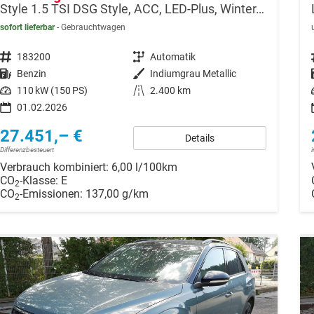
Style 1.5 TSI DSG Style, ACC, LED-Plus, Winter, 17-Zoll
sofort lieferbar
Gebrauchtwagen
Fahrzeugnr.
183200
Getriebe
Automatik
Kraftstoff
Benzin
Außenfarbe
Indiumgrau Metallic
Leistung
110 kW (150 PS)
Kilometerstand
2.400 km
01.02.2026
27.451,– €
Details
Differenzbesteuert
Verbrauch kombiniert:
6,00 l/100km
CO
-Klasse:
E
2
CO
-Emissionen:
137,00 g/km
2