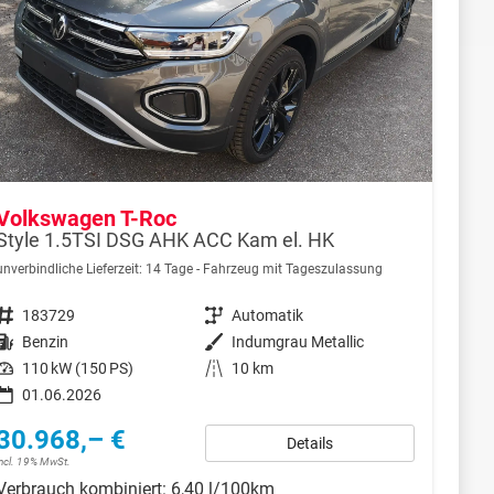
Volkswagen T-Roc
Style 1.5TSI DSG AHK ACC Kam el. HK
unverbindliche Lieferzeit:
14 Tage
Fahrzeug mit Tageszulassung
Fahrzeugnr.
183729
Getriebe
Automatik
Kraftstoff
Benzin
Außenfarbe
Indumgrau Metallic
Leistung
110 kW (150 PS)
Kilometerstand
10 km
01.06.2026
30.968,– €
Details
incl. 19% MwSt.
Verbrauch kombiniert:
6,40 l/100km