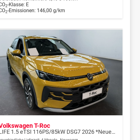
CO
-Klasse:
E
2
CO
-Emissionen:
146,00 g/km
2
Volkswagen T-Roc
LIFE 1.5 eTSI 116PS/85kW DSG7 2026 *Neues Modell*