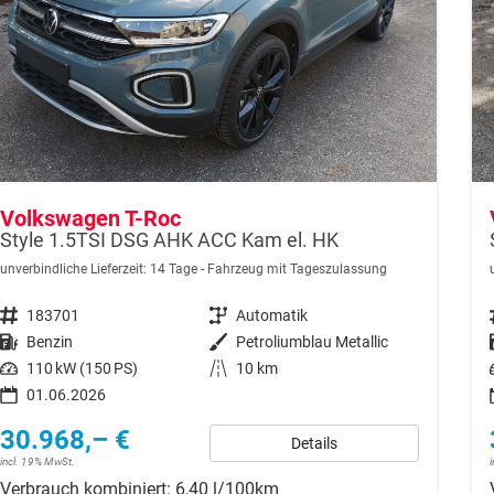
Volkswagen T-Roc
Style 1.5TSI DSG AHK ACC Kam el. HK
unverbindliche Lieferzeit:
14 Tage
Fahrzeug mit Tageszulassung
Fahrzeugnr.
183701
Getriebe
Automatik
Kraftstoff
Benzin
Außenfarbe
Petroliumblau Metallic
Leistung
110 kW (150 PS)
Kilometerstand
10 km
01.06.2026
30.968,– €
Details
incl. 19% MwSt.
Verbrauch kombiniert:
6,40 l/100km