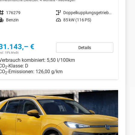
unverbindliche Lieferzeit:
4 Monate
Neuwagen
Fahrzeugnr.
176279
Getriebe
Doppelkupplungsgetriebe (DSG)
Kraftstoff
Benzin
Leistung
85 kW (116 PS)
31.143,– €
Details
incl. 19% MwSt.
Verbrauch kombiniert:
5,50 l/100km
CO
-Klasse:
D
2
CO
-Emissionen:
126,00 g/km
2