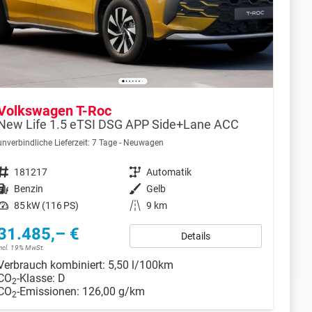
Volkswagen T-Roc
New Life 1.5 eTSI DSG APP Side+Lane ACC
unverbindliche Lieferzeit:
7 Tage
Neuwagen
Fahrzeugnr.
181217
Getriebe
Automatik
Kraftstoff
Benzin
Außenfarbe
Gelb
Leistung
85 kW (116 PS)
Kilometerstand
9 km
31.485,– €
Details
incl. 19% MwSt.
Verbrauch kombiniert:
5,50 l/100km
CO
-Klasse:
D
2
CO
-Emissionen:
126,00 g/km
2