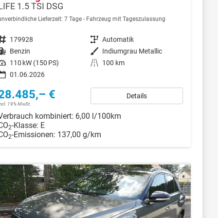
LIFE 1.5 TSI DSG
unverbindliche Lieferzeit:
7 Tage
Fahrzeug mit Tageszulassung
Fahrzeugnr.
179928
Getriebe
Automatik
Kraftstoff
Benzin
Außenfarbe
Indiumgrau Metallic
Leistung
110 kW (150 PS)
Kilometerstand
100 km
01.06.2026
28.485,– €
Details
incl. 19% MwSt.
Verbrauch kombiniert:
6,00 l/100km
CO
-Klasse:
E
2
CO
-Emissionen:
137,00 g/km
2