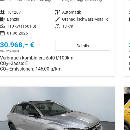
unverbindliche Lieferzeit:
14 Tage
Fahrzeug mit Tageszulassung
Fahrzeugnr.
184267
Getriebe
Automatik
Kraftstoff
Benzin
Außenfarbe
Grenadillschwarz Metallic
Leistung
110 kW (150 PS)
Kilometerstand
10 km
01.06.2026
30.968,– €
Details
incl. 19% MwSt.
Verbrauch kombiniert:
6,40 l/100km
CO
-Klasse:
E
2
CO
-Emissionen:
146,00 g/km
2