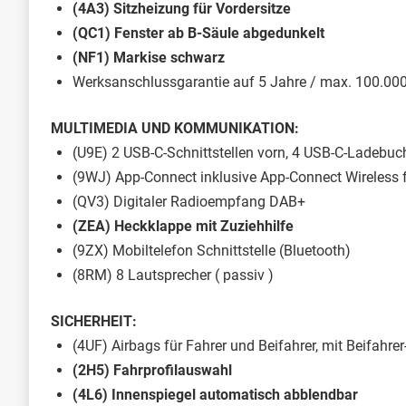
(4A3) Sitzheizung für Vordersitze
(QC1) Fenster ab B-Säule abgedunkelt
(NF1) Markise schwarz
Werksanschlussgarantie auf 5 Jahre / max. 100.00
MULTIMEDIA UND KOMMUNIKATION:
(U9E) 2 USB-C-Schnittstellen vorn, 4 USB-C-Ladebu
(9WJ) App-Connect inklusive App-Connect Wireless 
(QV3) Digitaler Radioempfang DAB+
(ZEA) Heckklappe mit Zuziehhilfe
(9ZX) Mobiltelefon Schnittstelle (Bluetooth)
(8RM) 8 Lautsprecher ( passiv )
SICHERHEIT:
(4UF) Airbags für Fahrer und Beifahrer, mit Beifahre
(2H5) Fahrprofilauswahl
(4L6) Innenspiegel automatisch abblendbar