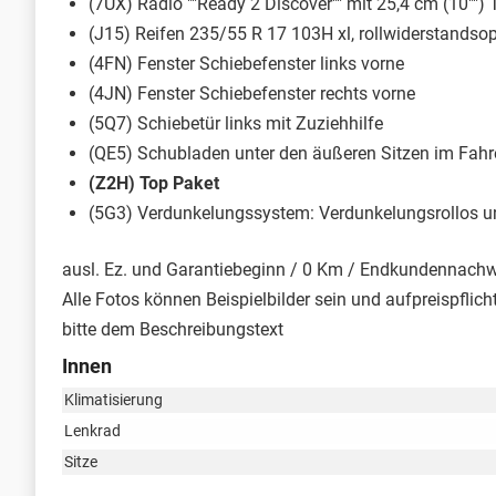
(7UX) Radio ""Ready 2 Discover"" mit 25,4 cm (10"") 
(J15) Reifen 235/55 R 17 103H xl, rollwiderstandsop
(4FN) Fenster Schiebefenster links vorne
(4JN) Fenster Schiebefenster rechts vorne
(5Q7) Schiebetür links mit Zuziehhilfe
(QE5) Schubladen unter den äußeren Sitzen im Fahr
(Z2H) Top Paket
(5G3) Verdunkelungssystem: Verdunkelungsrollos 
ausl. Ez. und Garantiebeginn / 0 Km / Endkundennachwe
Alle Fotos können Beispielbilder sein und aufpreispflic
bitte dem Beschreibungstext
Innen
Klimatisierung
Lenkrad
Sitze