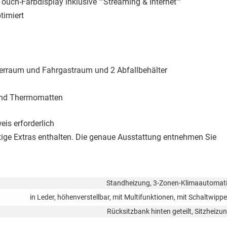
Touch-Farbdisplay inklusive ""Streaming & Internet""
timiert
erraum und Fahrgastraum und 2 Abfallbehälter
und Thermomatten
is erforderlich
htige Extras enthalten. Die genaue Ausstattung entnehmen Sie
Standheizung, 3-Zonen-Klimaautomat
in Leder, höhenverstellbar, mit Multifunktionen, mit Schaltwipp
Rücksitzbank hinten geteilt, Sitzheizu