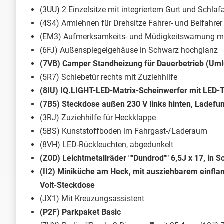
(3UU) 2 Einzelsitze mit integriertem Gurt und Schlaf
(4S4) Armlehnen für Drehsitze Fahrer- und Beifahrer 
(EM3) Aufmerksamkeits- und Müdigkeitswarnung m
(6FJ) Außenspiegelgehäuse in Schwarz hochglanz
(7VB) Camper Standheizung für Dauerbetrieb (Uml
(5R7) Schiebetür rechts mit Zuziehhilfe
(8IU) IQ.LIGHT-LED-Matrix-Scheinwerfer mit LED-T
(7B5) Steckdose außen 230 V links hinten, Ladefun
(3RJ) Zuziehhilfe für Heckklappe
(5BS) Kunststoffboden im Fahrgast-/Laderaum
(8VH) LED-Rückleuchten, abgedunkelt
(Z0D) Leichtmetallräder ""Dundrod"" 6,5J x 17, in 
(II2) Miniküche am Heck, mit ausziehbarem einfla
Volt-Steckdose
(JX1) Mit Kreuzungsassistent
(P2F) Parkpaket Basic