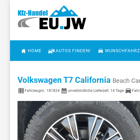
HOME
AUTOS FINDEN!
WUNSCHFAHRZ
Volkswagen T7 California
Beach Ca
Fahrzeugnr.:
181824
unverbindliche Lieferzeit:
14 Tage
Fahr