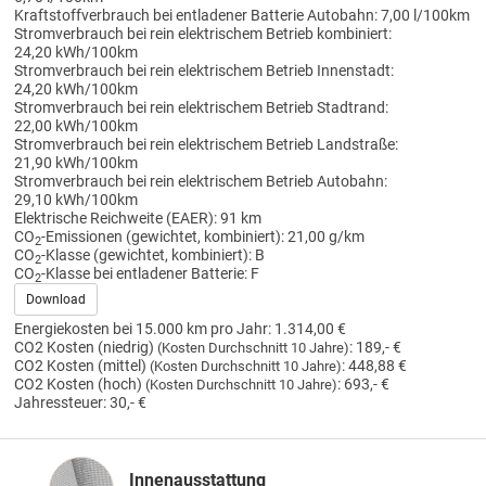
Kraftstoffverbrauch bei entladener Batterie Autobahn:
7,00 l/100km
Stromverbrauch bei rein elektrischem Betrieb kombiniert:
24,20 kWh/100km
Stromverbrauch bei rein elektrischem Betrieb Innenstadt:
24,20 kWh/100km
Stromverbrauch bei rein elektrischem Betrieb Stadtrand:
22,00 kWh/100km
Stromverbrauch bei rein elektrischem Betrieb Landstraße:
21,90 kWh/100km
Stromverbrauch bei rein elektrischem Betrieb Autobahn:
29,10 kWh/100km
Elektrische Reichweite (EAER):
91 km
CO
-Emissionen (gewichtet, kombiniert):
21,00 g/km
2
CO
-Klasse (gewichtet, kombiniert):
B
2
CO
-Klasse bei entladener Batterie:
F
2
Download
Energiekosten bei 15.000 km pro Jahr:
1.314,00 €
CO2 Kosten (niedrig)
:
189,- €
(Kosten Durchschnitt 10 Jahre)
CO2 Kosten (mittel)
:
448,88 €
(Kosten Durchschnitt 10 Jahre)
CO2 Kosten (hoch)
:
693,- €
(Kosten Durchschnitt 10 Jahre)
Jahressteuer:
30,- €
Innenausstattung
Innenausstattung