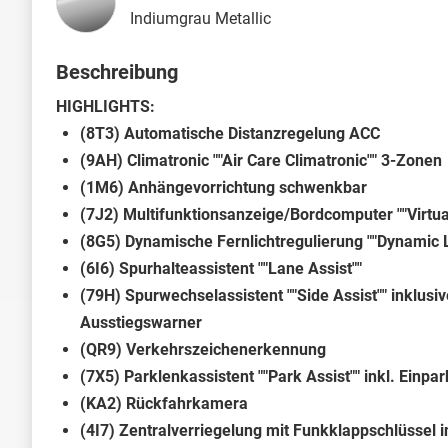
Indiumgrau Metallic
Beschreibung
HIGHLIGHTS:
(8T3) Automatische Distanzregelung ACC
(9AH) Climatronic ""Air Care Climatronic"" 3-Zonen
(1M6) Anhängevorrichtung schwenkbar
(7J2) Multifunktionsanzeige/Bordcomputer ""Virtual
(8G5) Dynamische Fernlichtregulierung ""Dynamic L
(6I6) Spurhalteassistent ""Lane Assist""
(79H) Spurwechselassistent ""Side Assist"" inklusiv
Ausstiegswarner
(QR9) Verkehrszeichenerkennung
(7X5) Parklenkassistent ""Park Assist"" inkl. Einpa
(KA2) Rückfahrkamera
(4I7) Zentralverriegelung mit Funkklappschlüssel in