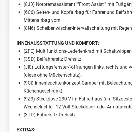
(8J3) Notbremsassistent ""Front Assist"" mit Fußgä
(6C6) Seiten- und Kopfairbag für Fahrer und Beifahre
Mittenairbag vorn
(8N6) Scheibenwischer-Intervallschaltung mit Regen
INNENAUSSTATTUNG UND KOMFORT:
(2FE) Multifunktions-Lederlenkrad mit Schaltwippen
(3SD) Beifahrersitz Drehsitz
(JI0) Lüftungsfenster/-öffnungen links, rechts und 
(diese ohne Mückenschutz),
(9CI) Innenleuchtenkonzept Camper mit Beleuchtung
Küchengeschränk)
(9Z3) Steckdose 230 V im Fahrerhaus (am Sitzgeste
Wechselrichter, 12 Volt Steckdose in der Armaturen
(3TD) Fahrersitz Drehsitz
EXTRAS: