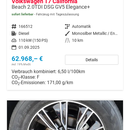
Volkswagen T7 California
Beach 2.0TDI DSG GV5 Elegance+
sofort lieferbar
Fahrzeug mit Tageszulassung
Fahrzeugnr.
166512
Getriebe
Automatik
Kraftstoff
Diesel
Außenfarbe
Monosilber Metallic / Energeticorange Metallic
Leistung
110 kW (150 PS)
Kilometerstand
10 km
01.09.2025
62.968,– €
Details
incl. 19% MwSt.
Verbrauch kombiniert:
6,50 l/100km
CO
-Klasse:
F
2
CO
-Emissionen:
171,00 g/km
2