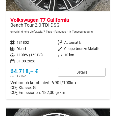
Volkswagen T7 California
Beach Tour 2.0 TDI DSG
unverbindliche Lieferzeit:
7 Tage
Fahrzeug mit Tageszulassung
Fahrzeugnr.
181802
Getriebe
Automatik
Kraftstoff
Diesel
Außenfarbe
Cooperbronze Metallic
Leistung
110 kW (150 PS)
Kilometerstand
10 km
01.08.2026
64.718,– €
Details
incl. 19% MwSt.
Verbrauch kombiniert:
6,90 l/100km
CO
-Klasse:
G
2
CO
-Emissionen:
182,00 g/km
2