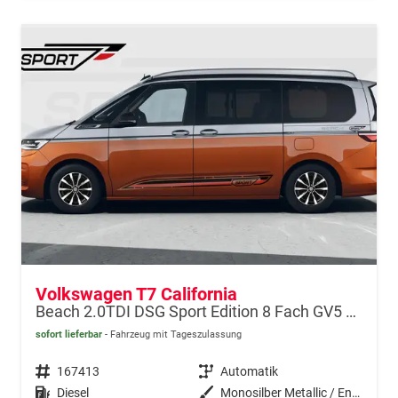
Volkswagen T7 California
Beach 2.0TDI DSG Sport Edition 8 Fach GV5 Elegance+
sofort lieferbar
Fahrzeug mit Tageszulassung
Fahrzeugnr.
167413
Getriebe
Automatik
Kraftstoff
Diesel
Außenfarbe
Monosilber Metallic / Energeticorange Metallic