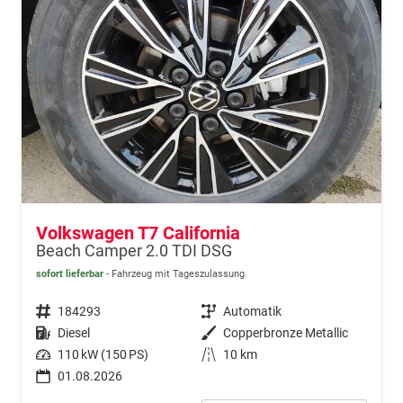
Volkswagen T7 California
Beach Camper 2.0 TDI DSG
sofort lieferbar
Fahrzeug mit Tageszulassung
Fahrzeugnr.
184293
Getriebe
Automatik
Kraftstoff
Diesel
Außenfarbe
Copperbronze Metallic
Leistung
110 kW (150 PS)
Kilometerstand
10 km
01.08.2026