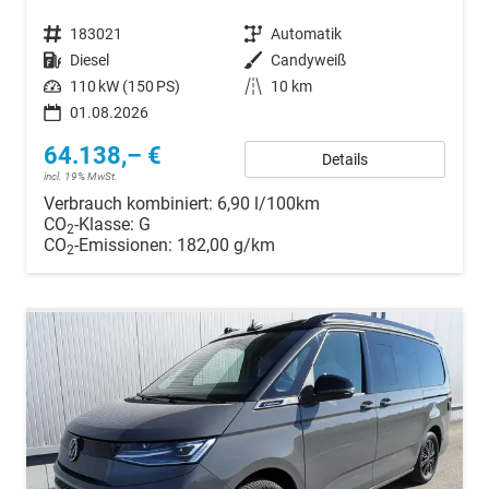
Fahrzeugnr.
183021
Getriebe
Automatik
Kraftstoff
Diesel
Außenfarbe
Candyweiß
Leistung
110 kW (150 PS)
Kilometerstand
10 km
01.08.2026
64.138,– €
Details
incl. 19% MwSt.
Verbrauch kombiniert:
6,90 l/100km
CO
-Klasse:
G
2
CO
-Emissionen:
182,00 g/km
2