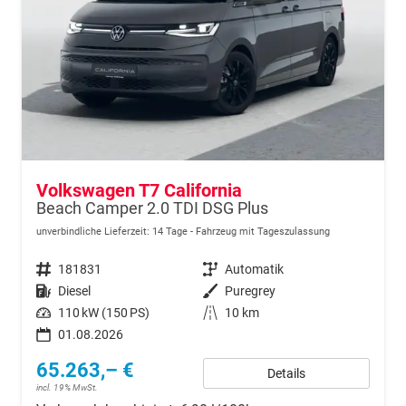
Volkswagen T7 California
Beach Camper 2.0 TDI DSG Plus
unverbindliche Lieferzeit:
14 Tage
Fahrzeug mit Tageszulassung
Fahrzeugnr.
181831
Getriebe
Automatik
Kraftstoff
Diesel
Außenfarbe
Puregrey
Leistung
110 kW (150 PS)
Kilometerstand
10 km
01.08.2026
65.263,– €
Details
incl. 19% MwSt.