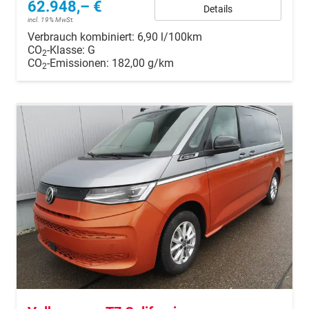
62.948,– €
Details
incl. 19% MwSt.
Verbrauch kombiniert:
6,90 l/100km
CO
-Klasse:
G
2
CO
-Emissionen:
182,00 g/km
2