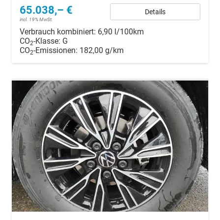
65.038,– €
Details
incl. 19% MwSt.
Verbrauch kombiniert:
6,90 l/100km
CO
-Klasse:
G
2
CO
-Emissionen:
182,00 g/km
2