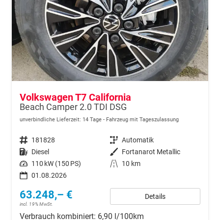
Volkswagen T7 California
Beach Camper 2.0 TDI DSG
unverbindliche Lieferzeit:
14 Tage
Fahrzeug mit Tageszulassung
Fahrzeugnr.
181828
Getriebe
Automatik
Kraftstoff
Diesel
Außenfarbe
Fortanarot Metallic
Leistung
110 kW (150 PS)
Kilometerstand
10 km
01.08.2026
63.248,– €
Details
incl. 19% MwSt.
Verbrauch kombiniert:
6,90 l/100km