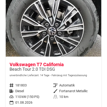
Volkswagen T7 California
Beach Tour 2.0 TDI DSG
unverbindliche Lieferzeit:
14 Tage
Fahrzeug mit Tageszulassung
Fahrzeugnr.
181803
Getriebe
Automatik
Kraftstoff
Diesel
Außenfarbe
Fortanarot Metallic
Leistung
110 kW (150 PS)
Kilometerstand
10 km
01.08.2026