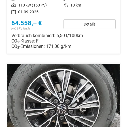
Leistung
110 kW (150 PS)
Kilometerstand
10 km
01.09.2025
64.558,– €
Details
incl. 19% MwSt.
Verbrauch kombiniert:
6,50 l/100km
CO
-Klasse:
F
2
CO
-Emissionen:
171,00 g/km
2