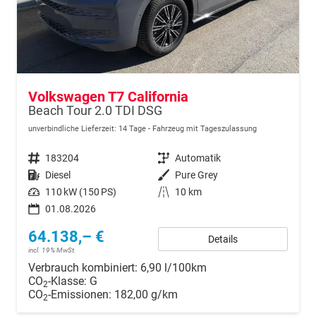
Volkswagen T7 California
Beach Tour 2.0 TDI DSG
unverbindliche Lieferzeit:
14 Tage
Fahrzeug mit Tageszulassung
Fahrzeugnr.
183204
Getriebe
Automatik
Kraftstoff
Diesel
Außenfarbe
Pure Grey
Leistung
110 kW (150 PS)
Kilometerstand
10 km
01.08.2026
64.138,– €
Details
incl. 19% MwSt.
Verbrauch kombiniert:
6,90 l/100km
CO
-Klasse:
G
2
CO
-Emissionen:
182,00 g/km
2