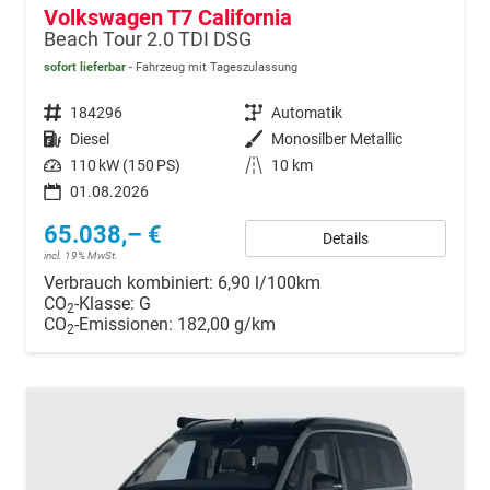
Volkswagen T7 California
Beach Tour 2.0 TDI DSG
sofort lieferbar
Fahrzeug mit Tageszulassung
Fahrzeugnr.
184296
Getriebe
Automatik
Kraftstoff
Diesel
Außenfarbe
Monosilber Metallic
Leistung
110 kW (150 PS)
Kilometerstand
10 km
01.08.2026
65.038,– €
Details
incl. 19% MwSt.
Verbrauch kombiniert:
6,90 l/100km
CO
-Klasse:
G
2
CO
-Emissionen:
182,00 g/km
2