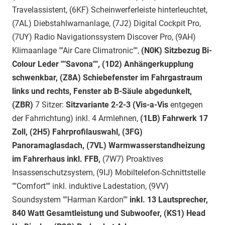
Travelassistent, (6KF) Scheinwerferleiste hinterleuchtet,
(7AL) Diebstahlwarnanlage, (7J2) Digital Cockpit Pro,
(7UY) Radio Navigationssystem Discover Pro, (9AH)
Klimaanlage ""Air Care Climatronic"",
(N0K) Sitzbezug Bi-
Colour Leder ""Savona"",
(1D2)
Anhängerkupplung
schwenkbar, (Z8A) Schiebefenster im Fahrgastraum
links und rechts, Fenster ab B-Säule abgedunkelt,
(ZBR)
7 Sitzer:
Sitzvariante 2-2-3 (Vis-a-Vis
entgegen
der Fahrrichtung) inkl. 4 Armlehnen,
(1LB) Fahrwerk 17
Zoll, (2H5) Fahrprofilauswahl,
(3FG)
Panoramaglasdach, (7VL) Warmwasserstandheizung
im Fahrerhaus inkl. FFB,
(7W7) Proaktives
Insassenschutzsystem, (9IJ) Mobiltelefon-Schnittstelle
""Comfort"" inkl. induktive Ladestation,
(9VV)
Soundsystem ""Harman Kardon""
inkl. 13 Lautsprecher,
840 Watt Gesamtleistung und Subwoofer,
(KS1) Head