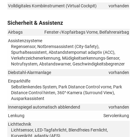
Volldigitales Kombiinstrument (Virtual Cockpit)
vorhanden
Sicherheit & Assistenz
Airbags
Fenster-/Kopfairbags Vorne, Beifahrerairbag
Assistenzsysteme
Regensensor, Notbremsassistent (City-Safety),
Spurhalteassistent, Abstandstempomat adaptiv (ACC),
Verkehrzeichenerkennung, Müdigkeitserkennungs-Sensor,
Notrufsystem, Abstandswarner, Geschwindigkeitsbegrenzer
Diebstahl-Alarmanlage
vorhanden
Einparkhilfe
Selbstlenkendes System, Park Distance Control vorne, Park
Distance Control hinten, 360°-Kamera (Surround View),
Ausparkassistent
Innenspiegel automatisch abblendend
vorhanden
Lenkung
Servolenkung
Lichttechnik
Lichtsensor, LED-Tagfahrlicht, Blendfreies Fernlicht,
Kurvenlicht, adaptiv (AFS)