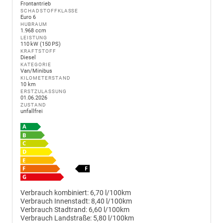
Frontantrieb
SCHADSTOFFKLASSE
Euro 6
HUBRAUM
1.968 ccm
LEISTUNG
110 kW (150 PS)
KRAFTSTOFF
Diesel
KATEGORIE
Van/Minibus
KILOMETERSTAND
10 km
ERSTZULASSUNG
01.06.2026
ZUSTAND
unfallfrei
Verbrauch kombiniert:
6,70 l/100km
Verbrauch Innenstadt:
8,40 l/100km
Verbrauch Stadtrand:
6,60 l/100km
Verbrauch Landstraße:
5,80 l/100km