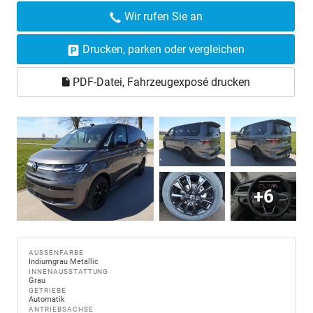
Wir rufen Sie an
Drucken, parken oder vergleichen
PDF-Datei, Fahrzeugexposé drucken
+6
AUSSENFARBE
Indiumgrau Metallic
INNENAUSSTATTUNG
Grau
GETRIEBE
Automatik
ANTRIEBSACHSE