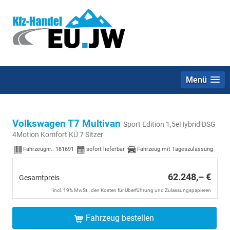
Menü
Volkswagen T7 Multivan
Sport Edition 1,5eHybrid DSG
4Motion Komfort KÜ 7 Sitzer
Fahrzeugnr.:
181691
sofort lieferbar
Fahrzeug mit Tageszulassung
62.248,– €
Gesamtpreis
incl. 19% MwSt., den Kosten für Überführung und Zulassungspapieren
Fahrzeug bestellen