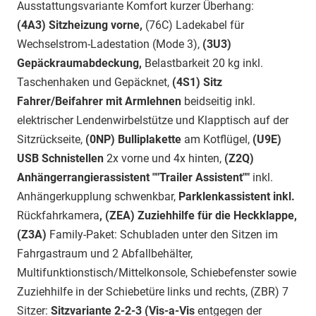
Ausstattungsvariante Komfort kurzer Überhang:
(4A3) Sitzheizung vorne,
(76C) Ladekabel für
Wechselstrom-Ladestation (Mode 3),
(3U3)
Gepäckraumabdeckung,
Belastbarkeit 20 kg inkl.
Taschenhaken und Gepäcknet,
(4S1) Sitz
Fahrer/Beifahrer mit Armlehnen
beidseitig inkl.
elektrischer Lendenwirbelstütze und Klapptisch auf der
Sitzrückseite,
(0NP) Bulliplakette
am Kotflügel,
(U9E)
USB Schnistellen
2x vorne und 4x hinten,
(Z2Q)
Anhängerrangierassistent ""Trailer Assistent""
inkl.
Anhängerkupplung schwenkbar,
Parklenkassistent inkl.
Rückfahrkamera
, (ZEA) Zuziehhilfe für die Heckklappe,
(Z3A)
Family-Paket: Schubladen unter den Sitzen im
Fahrgastraum und 2 Abfallbehälter,
Multifunktionstisch/Mittelkonsole, Schiebefenster sowie
Zuziehhilfe in der Schiebetüre links und rechts, (ZBR) 7
Sitzer:
Sitzvariante 2-2-3 (Vis-a-Vis
entgegen der