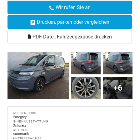
Wir rufen Sie an
Drucken, parken oder vergleichen
PDF-Datei, Fahrzeugexposé drucken
+6
AUSSENFARBE
Puregrey
INNENAUSSTATTUNG
Schwarz
GETRIEBE
Automatik
ANTRIEBSACHSE