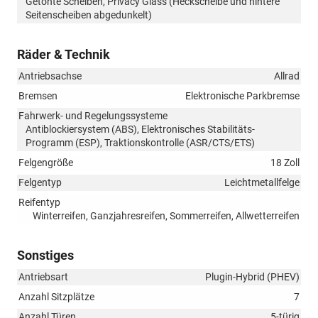
Getönte Scheiben, Privacy Glass (Heckscheibe und hintere
Seitenscheiben abgedunkelt)
Räder & Technik
Antriebsachse
Allrad
Bremsen
Elektronische Parkbremse
Fahrwerk- und Regelungssysteme
Antiblockiersystem (ABS), Elektronisches Stabilitäts-
Programm (ESP), Traktionskontrolle (ASR/CTS/ETS)
Felgengröße
18 Zoll
Felgentyp
Leichtmetallfelge
Reifentyp
Winterreifen, Ganzjahresreifen, Sommerreifen, Allwetterreifen
Sonstiges
Antriebsart
Plugin-Hybrid (PHEV)
Anzahl Sitzplätze
7
Anzahl Türen
5-türig