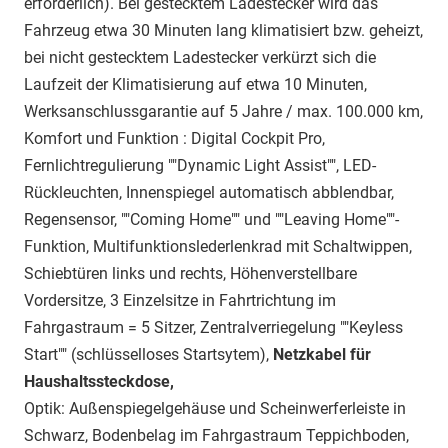
erforderlich). Bei gestecktem Ladestecker wird das
Fahrzeug etwa 30 Minuten lang klimatisiert bzw. geheizt,
bei nicht gestecktem Ladestecker verkürzt sich die
Laufzeit der Klimatisierung auf etwa 10 Minuten,
Werksanschlussgarantie auf 5 Jahre / max. 100.000 km,
Komfort und Funktion : Digital Cockpit Pro,
Fernlichtregulierung ""Dynamic Light Assist"", LED-
Rückleuchten, Innenspiegel automatisch abblendbar,
Regensensor, ""Coming Home"" und ""Leaving Home""-
Funktion, Multifunktionslederlenkrad mit Schaltwippen,
Schiebtüren links und rechts, Höhenverstellbare
Vordersitze, 3 Einzelsitze in Fahrtrichtung im
Fahrgastraum = 5 Sitzer, Zentralverriegelung ""Keyless
Start"" (schlüsselloses Startsytem),
Netzkabel für
Haushaltssteckdose,
Optik: Außenspiegelgehäuse und Scheinwerferleiste in
Schwarz, Bodenbelag im Fahrgastraum Teppichboden,