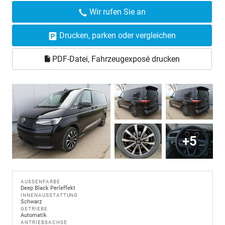
Wir rufen Sie an
Drucken, parken oder vergleichen
PDF-Datei, Fahrzeugexposé drucken
+5
AUSSENFARBE
Deep Black Perleffekt
INNENAUSSTATTUNG
Schwarz
GETRIEBE
Automatik
ANTRIEBSACHSE