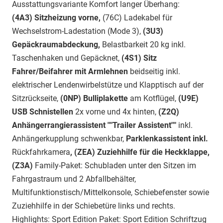
Ausstattungsvariante Komfort langer Überhang:
(4A3) Sitzheizung vorne,
(76C) Ladekabel für
Wechselstrom-Ladestation (Mode 3),
(3U3)
Gepäckraumabdeckung,
Belastbarkeit 20 kg inkl.
Taschenhaken und Gepäcknet,
(4S1) Sitz
Fahrer/Beifahrer mit Armlehnen
beidseitig inkl.
elektrischer Lendenwirbelstütze und Klapptisch auf der
Sitzrückseite,
(0NP) Bulliplakette
am Kotflügel,
(U9E)
USB Schnistellen
2x vorne und 4x hinten,
(Z2Q)
Anhängerrangierassistent ""Trailer Assistent""
inkl.
Anhängerkupplung schwenkbar,
Parklenkassistent inkl.
Rückfahrkamera
, (ZEA) Zuziehhilfe für die Heckklappe,
(Z3A)
Family-Paket: Schubladen unter den Sitzen im
Fahrgastraum und 2 Abfallbehälter,
Multifunktionstisch/Mittelkonsole, Schiebefenster sowie
Zuziehhilfe in der Schiebetüre links und rechts.
Highlights: Sport Edition Paket: Sport Edition Schriftzug