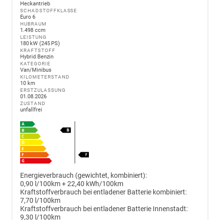
Heckantrieb
SCHADSTOFFKLASSE
Euro 6
HUBRAUM
1.498 ccm
LEISTUNG
180 kW (245 PS)
KRAFTSTOFF
Hybrid Benzin
KATEGORIE
Van/Minibus
KILOMETERSTAND
10 km
ERSTZULASSUNG
01.08.2026
ZUSTAND
unfallfrei
Energieverbrauch (gewichtet, kombiniert):
0,90 l/100km + 22,40 kWh/100km
Kraftstoffverbrauch bei entladener Batterie kombiniert:
7,70 l/100km
Kraftstoffverbrauch bei entladener Batterie Innenstadt:
9,30 l/100km