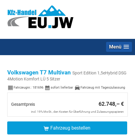
Menü
Volkswagen T7 Multivan
Sport Edition 1,5eHybrid DSG
4Motion Komfort LÜ 5 Sitzer
Fahrzeugnr.:
181696
sofort lieferbar
Fahrzeug mit Tageszulassung
62.748,– €
Gesamtpreis
incl. 19% MwSt., den Kosten für Überführung und Zulassungspapieren
Fahrzeug bestellen