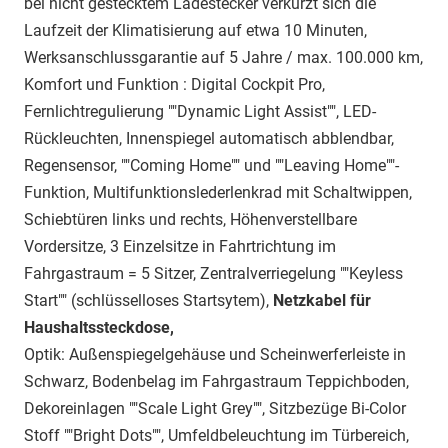
bei nicht gestecktem Ladestecker verkürzt sich die
Laufzeit der Klimatisierung auf etwa 10 Minuten,
Werksanschlussgarantie auf 5 Jahre / max. 100.000 km,
Komfort und Funktion : Digital Cockpit Pro,
Fernlichtregulierung ""Dynamic Light Assist"", LED-
Rückleuchten, Innenspiegel automatisch abblendbar,
Regensensor, ""Coming Home"" und ""Leaving Home""-
Funktion, Multifunktionslederlenkrad mit Schaltwippen,
Schiebtüren links und rechts, Höhenverstellbare
Vordersitze, 3 Einzelsitze in Fahrtrichtung im
Fahrgastraum = 5 Sitzer, Zentralverriegelung ""Keyless
Start"" (schlüsselloses Startsytem),
Netzkabel für
Haushaltssteckdose,
Optik: Außenspiegelgehäuse und Scheinwerferleiste in
Schwarz, Bodenbelag im Fahrgastraum Teppichboden,
Dekoreinlagen ""Scale Light Grey"", Sitzbezüge Bi-Color
Stoff ""Bright Dots"", Umfeldbeleuchtung im Türbereich,