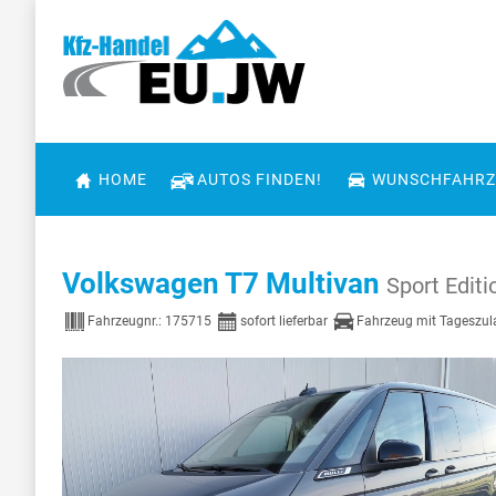
HOME
AUTOS FINDEN!
WUNSCHFAHRZ
Volkswagen T7 Multivan
Sport Editi
Fahrzeugnr.:
175715
sofort lieferbar
Fahrzeug mit Tageszu