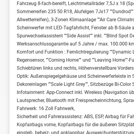
Fahrzeug 8-fach-bereift, Leichtmetallräder 7,5J x 18 (S
Sommerreifen 235 50 R18, Alufelgen 7Jx17 ""Dundrod"" 
Allwetterreifen), 3-Zonen Klimaanlage ""Air Care Climatr
Scheinwerfer mit LED-Tagfahrlicht, Fenster ab B-Säule a
Spurwechselassistent ""Side Assist"" inkl. ""Blind Spot 
Werksanschlussgarantie auf 5 Jahre / max. 100.000 k
Komfort und Funktion : Fernlichtregulierung ""Dynamic L
Regensensor, ""Coming Home"" und ""Leaving Home""-Fun
Schiebtüren links und rechts, Höhenverstellbare Vordersi
Optik: Außenspiegelgehäuse und Scheinwerferleiste i
Dekoreinlagen ""Scale Light Grey"", Sitzbezüge Bi-Color 
Infotainment: App-Connect inkl. Wireless (Navigation ü
Lautsprecher, Bluetooth mit Freisprecheinrichtung, Spr
Fahrwerk: 16 Zoll Fahrwerk,
Sicherheit und Fahrerassistenz: ABS, ESP, Airbag für Fah
Kopfairbags vorne, Kopfairbags für die äußeren Sitzplä
einstell-, beheiz- und anklappbar, Ausweichunterstütz