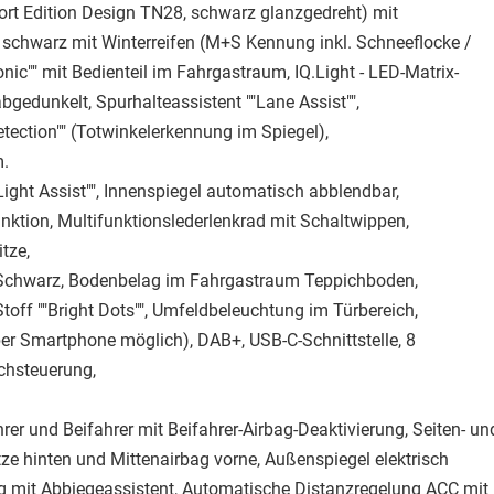
port Edition Design TN28, schwarz glanzgedreht) mit
schwarz mit Winterreifen (M+S Kennung inkl. Schneeflocke /
onic"" mit Bedienteil im Fahrgastraum, IQ.Light - LED-Matrix-
bgedunkelt, Spurhalteassistent ""Lane Assist"",
Detection"" (Totwinkelerkennung im Spiegel),
m.
ight Assist"", Innenspiegel automatisch abblendbar,
ktion, Multifunktionslederlenkrad mit Schaltwippen,
tze,
n Schwarz, Bodenbelag im Fahrgastraum Teppichboden,
Stoff ""Bright Dots"", Umfeldbeleuchtung im Türbereich,
ber Smartphone möglich), DAB+, USB-C-Schnittstelle, 8
achsteuerung,
rer und Beifahrer mit Beifahrer-Airbag-Deaktivierung, Seiten- un
tze hinten und Mittenairbag vorne, Außenspiegel elektrisch
ung mit Abbiegeassistent, Automatische Distanzregelung ACC mit