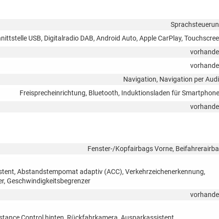
Sprachsteueru
ittstelle USB, Digitalradio DAB, Android Auto, Apple CarPlay, Touchscre
vorhand
vorhand
Navigation, Navigation per Aud
Freisprecheinrichtung, Bluetooth, Induktionsladen für Smartphon
vorhand
Fenster-/Kopfairbags Vorne, Beifahrerairb
sistent, Abstandstempomat adaptiv (ACC), Verkehrzeichenerkennung,
r, Geschwindigkeitsbegrenzer
vorhand
istance Control hinten, Rückfahrkamera, Ausparkassistent,