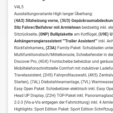
V4L5
Ausstattungsvariante High langer Überhang:
(4A3) Sitzheizung vorne, (3U3) Gepäckraumabdeckun
Sitz Fahrer/Beifahrer mit Armlehnen
beidseitig inkl. e
Sitzrückseite,
(0NP) Bulliplakette
am Kotflügel,
(U9E) U
Anhängerrangierassistent ""Trailer Assistent""
inkl. A
Rückfahrkamera
, (Z3A)
Family-Paket: Schubladen unter
Multifunktionstisch/Mittelkonsole, Schiebefenster in d
Discover Pro, (4GX) Frontscheibe beheizbar und geräus
Mobiltelefonschnittstelle Comfort mit induktiver Ladefu
Travelassistent, (2H5) Fahrprofilauswahl, (4K5) Zentra
Starten), (7AL) Diebstahlwarnanlage, (7VL) Warmwasse
Easy Open Paket: Schiebetüren elektrisch inkl. Easy Op
Head UP Display, (Z2H) TOP-Paket inkl. Panoramaglasda
2-2-3 (Vis-a-Vis entgegen der Fahrrichtung) inkl. 4 Arml
Highlights: Sport Edition Paket: Sport Edition Schrift