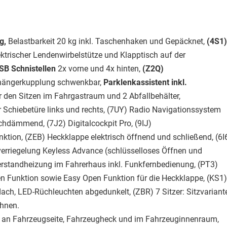
g,
Belastbarkeit 20 kg inkl. Taschenhaken und Gepäcknet,
(4S1)
lektrischer Lendenwirbelstütze und Klapptisch auf der
SB Schnistellen
2x vorne und 4x hinten,
(Z2Q)
nhängerkupplung schwenkbar,
Parklenkassistent inkl.
 den Sitzen im Fahrgastraum und 2 Abfallbehälter,
er Schiebetüre links und rechts, (7UY) Radio Navigationssystem
chdämmend, (7J2) Digitalcockpit Pro, (9IJ)
nktion, (ZEB) Heckklappe elektrisch öffnend und schließend, (6I
lverriegelung Keyless Advance (schlüsselloses Öffnen und
rstandheizung im Fahrerhaus inkl. Funkfernbedienung, (PT3)
en Funktion sowie Easy Open Funktion für die Heckklappe, (KS1)
ch, LED-Rüchleuchten abgedunkelt, (ZBR) 7 Sitzer: Sitzvariant
ehnen.
zug an Fahrzeugseite, Fahrzeugheck und im Fahrzeuginnenraum,