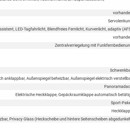
vorhand
Servolenku
ssistent, LED-Tagfahrlicht, Blendfreies Fernlicht, Kurvenlicht, adaptiv (AF
vorhand
Zentralverriegelung mit Funkfernbedienu
Schwenkb
ch anklappbar, Außenspiegel beheizbar, Außenspiegel elektrisch verstellb
Panoramadac
Elektrische Heckklappe, Gepäckraumklappe automatisch betäti
Sport-Pak
Heckklap
zbar, Privacy Glass (Heckscheibe und hintere Seitenscheiben abgedunkel