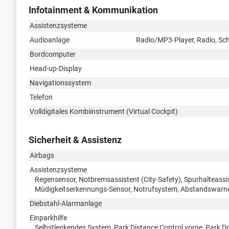
Infotainment & Kommunikation
Assistenzsysteme
Audioanlage
Radio/MP3-Player, Radio, Schn
Bordcomputer
Head-up-Display
Navigationssystem
Telefon
Volldigitales Kombiinstrument (Virtual Cockpit)
Sicherheit & Assistenz
Airbags
Assistenzsysteme
Regensensor, Notbremsassistent (City-Safety), Spurhalteas
Müdigkeitserkennungs-Sensor, Notrufsystem, Abstandswarne
Diebstahl-Alarmanlage
Einparkhilfe
Selbstlenkendes System, Park Distance Control vorne, Park D