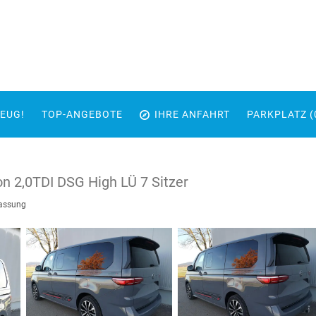
EUG!
TOP-ANGEBOTE
IHRE ANFAHRT
PARKPLATZ (
on 2,0TDI DSG High LÜ 7 Sitzer
lassung