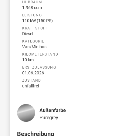
HUBRAUM
1.968 ccm
LEISTUNG
110 kW (150 PS)
KRAFTSTOFF
Diesel
KATEGORIE
Van/Minibus
KILOMETERSTAND
10 km
ERSTZULASSUNG
01.06.2026
ZUSTAND
unfallfrei
Außenfarbe
Puregrey
Beschreibung