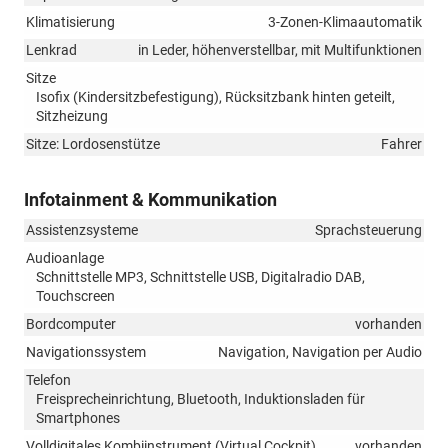
Klimatisierung
3-Zonen-Klimaautomatik
Lenkrad
in Leder, höhenverstellbar, mit Multifunktionen
Sitze
Isofix (Kindersitzbefestigung), Rücksitzbank hinten geteilt,
Sitzheizung
Sitze: Lordosenstütze
Fahrer
Infotainment & Kommunikation
Assistenzsysteme
Sprachsteuerung
Audioanlage
Schnittstelle MP3, Schnittstelle USB, Digitalradio DAB,
Touchscreen
Bordcomputer
vorhanden
Navigationssystem
Navigation, Navigation per Audio
Telefon
Freisprecheinrichtung, Bluetooth, Induktionsladen für
Smartphones
Volldigitales Kombiinstrument (Virtual Cockpit)
vorhanden