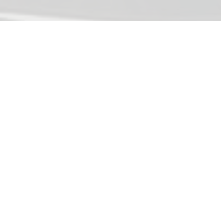
Hauptstraße 43
D-84155 Bodenkirchen
Öffnungszeiten
Montag bis Freitag