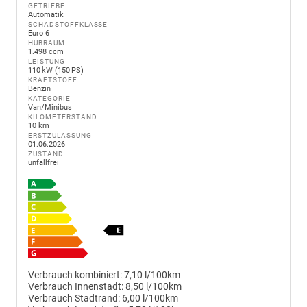
GETRIEBE
Automatik
SCHADSTOFFKLASSE
Euro 6
HUBRAUM
1.498 ccm
LEISTUNG
110 kW (150 PS)
KRAFTSTOFF
Benzin
KATEGORIE
Van/Minibus
KILOMETERSTAND
10 km
ERSTZULASSUNG
01.06.2026
ZUSTAND
unfallfrei
Verbrauch kombiniert:
7,10 l/100km
Verbrauch Innenstadt:
8,50 l/100km
Verbrauch Stadtrand:
6,00 l/100km