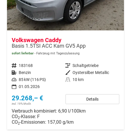
Volkswagen Caddy
Basis 1.5TSI ACC Kam GV5 App
sofort lieferbar
Fahrzeug mit Tageszulassung
Fahrzeugnr.
183168
Getriebe
Schaltgetriebe
Kraftstoff
Benzin
Außenfarbe
Oystersilber Metallic
Leistung
85 kW (116 PS)
Kilometerstand
10 km
01.05.2026
29.268,– €
Details
incl. 19% MwSt.
Verbrauch kombiniert:
6,90 l/100km
CO
-Klasse:
F
2
CO
-Emissionen:
157,00 g/km
2