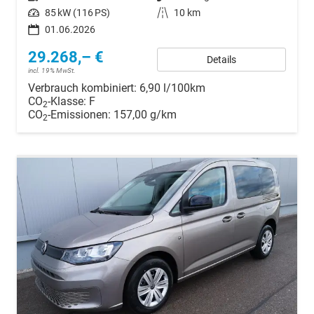
Leistung
85 kW (116 PS)
Kilometerstand
10 km
01.06.2026
29.268,– €
Details
incl. 19% MwSt.
Verbrauch kombiniert:
6,90 l/100km
CO
-Klasse:
F
2
CO
-Emissionen:
157,00 g/km
2