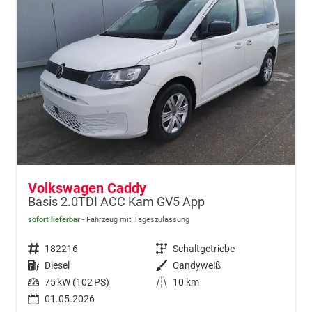
Volkswagen Caddy
Basis 2.0TDI ACC Kam GV5 App
sofort lieferbar
Fahrzeug mit Tageszulassung
Fahrzeugnr.
182216
Getriebe
Schaltgetriebe
Kraftstoff
Diesel
Außenfarbe
Candyweiß
Leistung
75 kW (102 PS)
Kilometerstand
10 km
01.05.2026