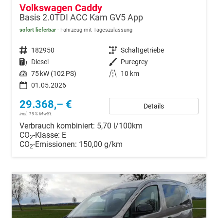
Volkswagen Caddy
Basis 2.0TDI ACC Kam GV5 App
sofort lieferbar
Fahrzeug mit Tageszulassung
Fahrzeugnr.
182950
Getriebe
Schaltgetriebe
Kraftstoff
Diesel
Außenfarbe
Puregrey
Leistung
75 kW (102 PS)
Kilometerstand
10 km
01.05.2026
29.368,– €
Details
incl. 19% MwSt.
Verbrauch kombiniert:
5,70 l/100km
CO
-Klasse:
E
2
CO
-Emissionen:
150,00 g/km
2