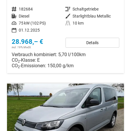
Fahrzeugnr.
182684
Getriebe
Schaltgetriebe
Kraftstoff
Diesel
Außenfarbe
Starlightblau Metallic
Leistung
75 kW (102 PS)
Kilometerstand
10 km
01.12.2025
28.968,– €
Details
incl. 19% MwSt.
Verbrauch kombiniert:
5,70 l/100km
CO
-Klasse:
E
2
CO
-Emissionen:
150,00 g/km
2