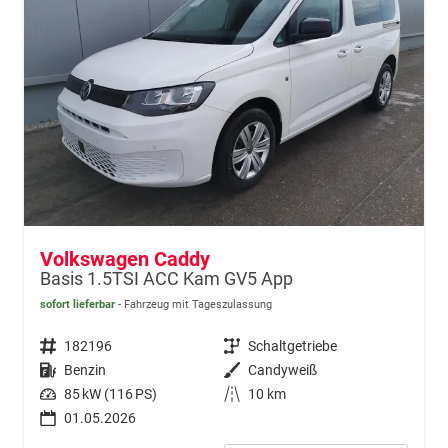
Volkswagen Caddy
Basis 1.5TSI ACC Kam GV5 App
sofort lieferbar
Fahrzeug mit Tageszulassung
Fahrzeugnr.
182196
Getriebe
Schaltgetriebe
Kraftstoff
Benzin
Außenfarbe
Candyweiß
Leistung
85 kW (116 PS)
Kilometerstand
10 km
01.05.2026