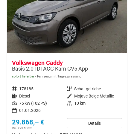
Volkswagen Caddy
Basis 2.0TDI ACC Kam GV5 App
sofort lieferbar
Fahrzeug mit Tageszulassung
Fahrzeugnr.
178185
Getriebe
Schaltgetriebe
Kraftstoff
Diesel
Außenfarbe
Mojave Beige Metallic
Leistung
75 kW (102 PS)
Kilometerstand
10 km
01.01.2026
29.868,– €
Details
incl. 19% MwSt.