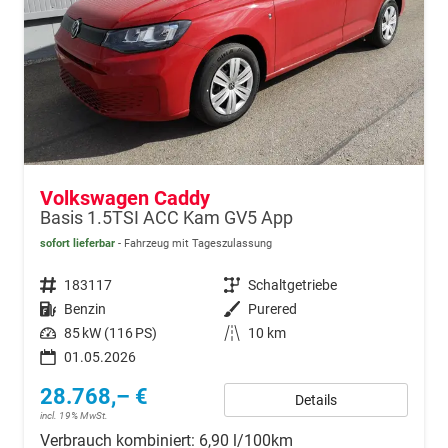
Volkswagen Caddy
Basis 1.5TSI ACC Kam GV5 App
sofort lieferbar
Fahrzeug mit Tageszulassung
Fahrzeugnr.
183117
Getriebe
Schaltgetriebe
Kraftstoff
Benzin
Außenfarbe
Purered
Leistung
85 kW (116 PS)
Kilometerstand
10 km
01.05.2026
28.768,– €
Details
incl. 19% MwSt.
Verbrauch kombiniert:
6,90 l/100km