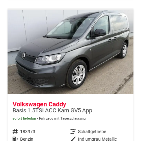
Volkswagen Caddy
Basis 1.5TSI ACC Kam GV5 App
sofort lieferbar
Fahrzeug mit Tageszulassung
Fahrzeugnr.
183973
Getriebe
Schaltgetriebe
Kraftstoff
Benzin
Außenfarbe
Indiumgrau Metallic