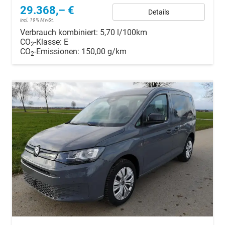
29.368,– €
Details
incl. 19% MwSt.
Verbrauch kombiniert:
5,70 l/100km
CO
-Klasse:
E
2
CO
-Emissionen:
150,00 g/km
2