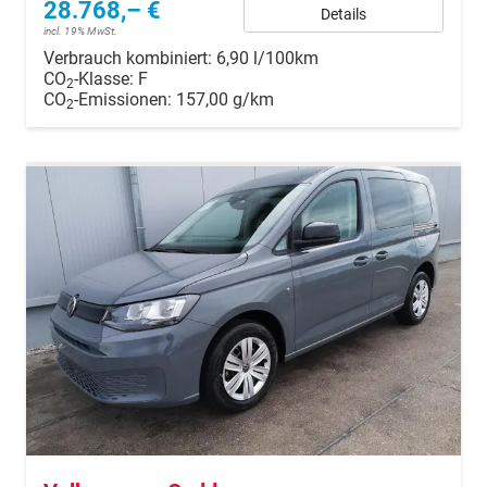
28.768,– €
Details
incl. 19% MwSt.
Verbrauch kombiniert:
6,90 l/100km
CO
-Klasse:
F
2
CO
-Emissionen:
157,00 g/km
2