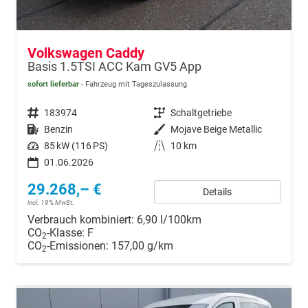
Volkswagen Caddy
Basis 1.5TSI ACC Kam GV5 App
sofort lieferbar
Fahrzeug mit Tageszulassung
Fahrzeugnr.
183974
Getriebe
Schaltgetriebe
Kraftstoff
Benzin
Außenfarbe
Mojave Beige Metallic
Leistung
85 kW (116 PS)
Kilometerstand
10 km
01.06.2026
29.268,– €
Details
incl. 19% MwSt.
Verbrauch kombiniert:
6,90 l/100km
CO
-Klasse:
F
2
CO
-Emissionen:
157,00 g/km
2