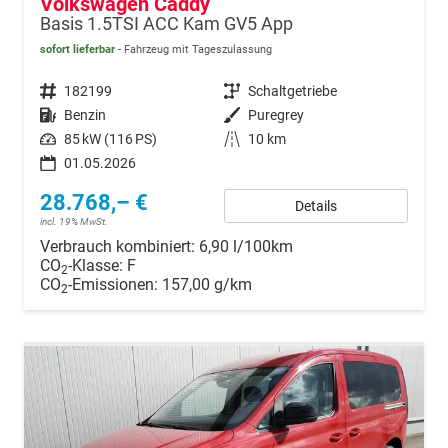
Volkswagen Caddy
Basis 1.5TSI ACC Kam GV5 App
sofort lieferbar
Fahrzeug mit Tageszulassung
Fahrzeugnr.
182199
Getriebe
Schaltgetriebe
Kraftstoff
Benzin
Außenfarbe
Puregrey
Leistung
85 kW (116 PS)
Kilometerstand
10 km
01.05.2026
28.768,– €
Details
incl. 19% MwSt.
Verbrauch kombiniert:
6,90 l/100km
CO
-Klasse:
F
2
CO
-Emissionen:
157,00 g/km
2