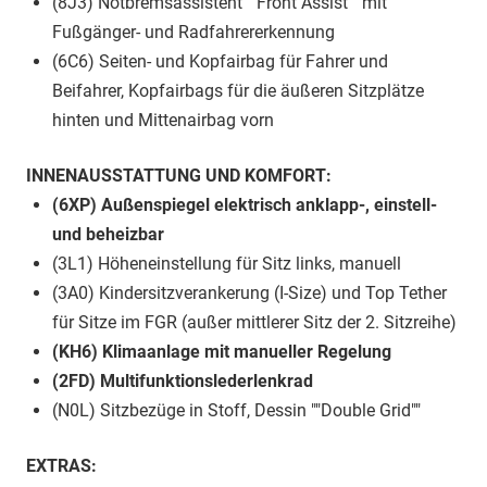
(8J3) Notbremsassistent ""Front Assist"" mit
Fußgänger- und Radfahrererkennung
(6C6) Seiten- und Kopfairbag für Fahrer und
Beifahrer, Kopfairbags für die äußeren Sitzplätze
hinten und Mittenairbag vorn
INNENAUSSTATTUNG UND KOMFORT:
(6XP) Außenspiegel elektrisch anklapp-, einstell-
und beheizbar
(3L1) Höheneinstellung für Sitz links, manuell
(3A0) Kindersitzverankerung (I-Size) und Top Tether
für Sitze im FGR (außer mittlerer Sitz der 2. Sitzreihe)
(KH6) Klimaanlage mit manueller Regelung
(2FD) Multifunktionslederlenkrad
(N0L) Sitzbezüge in Stoff, Dessin ""Double Grid""
EXTRAS: