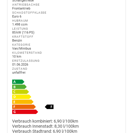
Schaltgetriebe
ANTRIEBSACHSE
Frontantrieb
SCHADSTOFFKLASSE
Euro 6
HUBRAUM
1.498 ccm
LEISTUNG
85 kW (116 PS)
KRAFTSTOFF
Benzin
KATEGORIE
Van/Minibus
KILOMETERSTAND
10 km
ERSTZULASSUNG
01.06.2026
ZUSTAND
unfallfrei
Verbrauch kombiniert:
6,90 l/100km
Verbrauch Innenstadt:
8,30 l/100km
Verbrauch Stadtrand:
6,90 l/100km