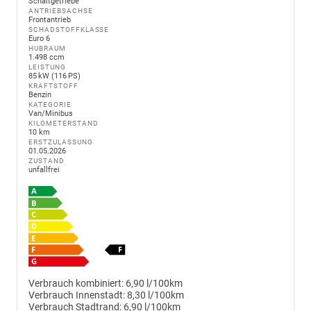
Schaltgetriebe
ANTRIEBSACHSE
Frontantrieb
SCHADSTOFFKLASSE
Euro 6
HUBRAUM
1.498 ccm
LEISTUNG
85 kW (116 PS)
KRAFTSTOFF
Benzin
KATEGORIE
Van/Minibus
KILOMETERSTAND
10 km
ERSTZULASSUNG
01.05.2026
ZUSTAND
unfallfrei
Verbrauch kombiniert:
6,90 l/100km
Verbrauch Innenstadt:
8,30 l/100km
Verbrauch Stadtrand:
6,90 l/100km