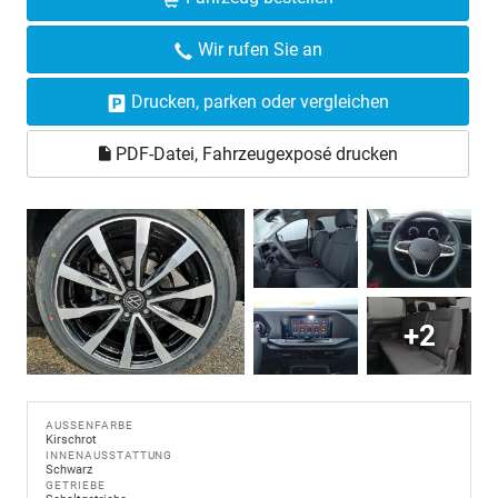
Wir rufen Sie an
Drucken, parken oder vergleichen
PDF-Datei, Fahrzeugexposé drucken
+2
AUSSENFARBE
Kirschrot
INNENAUSSTATTUNG
Schwarz
GETRIEBE