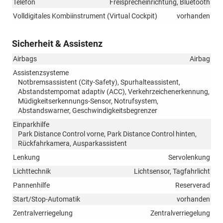
Telefon
Freisprecheinrichtung, Bluetooth
Volldigitales Kombiinstrument (Virtual Cockpit)
vorhanden
Sicherheit & Assistenz
Airbags
Airbag
Assistenzsysteme
Notbremsassistent (City-Safety), Spurhalteassistent,
Abstandstempomat adaptiv (ACC), Verkehrzeichenerkennung,
Müdigkeitserkennungs-Sensor, Notrufsystem,
Abstandswarner, Geschwindigkeitsbegrenzer
Einparkhilfe
Park Distance Control vorne, Park Distance Control hinten,
Rückfahrkamera, Ausparkassistent
Lenkung
Servolenkung
Lichttechnik
Lichtsensor, Tagfahrlicht
Pannenhilfe
Reserverad
Start/Stop-Automatik
vorhanden
Zentralverriegelung
Zentralverriegelung