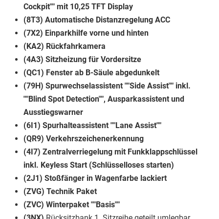
Cockpit"" mit 10,25 TFT Display
(8T3) Automatische Distanzregelung ACC
(7X2) Einparkhilfe vorne und hinten
(KA2) Rückfahrkamera
(4A3) Sitzheizung für Vordersitze
(QC1) Fenster ab B-Säule abgedunkelt
(79H) Spurwechselassistent ""Side Assist"" inkl.
""Blind Spot Detection"", Ausparkassistent und
Ausstiegswarner
(6I1) Spurhalteassistent ""Lane Assist""
(QR9) Verkehrszeichenerkennung
(4I7) Zentralverriegelung mit Funkklappschlüssel
inkl. Keyless Start (Schlüsselloses starten)
(2J1) Stoßfänger in Wagenfarbe lackiert
(ZVG) Technik Paket
(ZVC) Winterpaket ""Basis""
(3NX)
Rücksitzbank 1. Sitzreihe geteilt umlegbar,