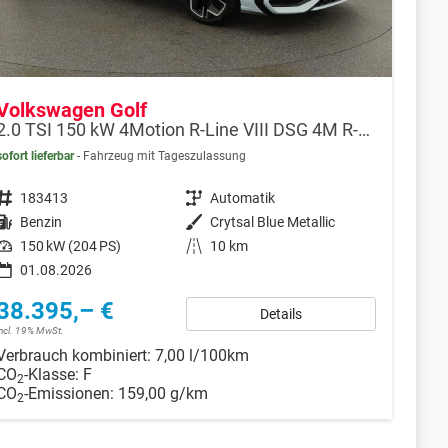
Volkswagen Golf
2.0 TSI 150 kW 4Motion R-Line VIII DSG 4M R-LINE, LED-Plus, 18-Zoll, Side, Kamera, Winter, 3 J.-Garantie
sofort lieferbar
Fahrzeug mit Tageszulassung
Fahrzeugnr.
183413
Getriebe
Automatik
Kraftstoff
Benzin
Außenfarbe
Crytsal Blue Metallic
Leistung
150 kW (204 PS)
Kilometerstand
10 km
01.08.2026
38.395,– €
Details
incl. 19% MwSt.
Verbrauch kombiniert:
7,00 l/100km
CO
-Klasse:
F
2
CO
-Emissionen:
159,00 g/km
2