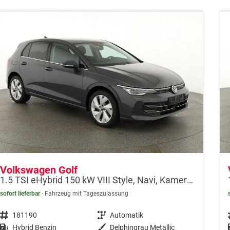
Volkswagen Golf
1.5 TSI eHybrid 150 kW VIII Style, Navi, Kamera, Side, LED-Plus
sofort lieferbar
Fahrzeug mit Tageszulassung
Fahrzeugnr.
181190
Getriebe
Automatik
Kraftstoff
Hybrid Benzin
Außenfarbe
Delphingrau Metallic