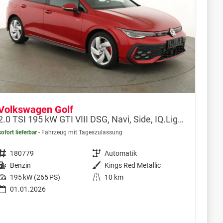
Volkswagen Golf
2.0 TSI 195 kW GTI VIII DSG, Navi, Side, IQ.Light, Kamera, Winter
sofort lieferbar
Fahrzeug mit Tageszulassung
Fahrzeugnr.
180779
Getriebe
Automatik
Kraftstoff
Benzin
Außenfarbe
Kings Red Metallic
Leistung
195 kW (265 PS)
Kilometerstand
10 km
01.01.2026