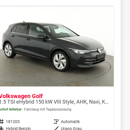
Volkswagen Golf
1.5 TSI eHybrid 150 kW VIII Style, AHK, Navi, Kamera, Side, LED-Plus
sofort lieferbar
Fahrzeug mit Tageszulassung
Fahrzeugnr.
181203
Getriebe
Automatik
Kraftstoff
Hybrid Benzin
Außenfarbe
Urano Grau