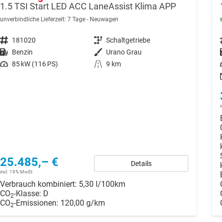
1.5 TSI Start LED ACC LaneAssist Klima APP
unverbindliche Lieferzeit:
7 Tage
Neuwagen
Fahrzeugnr.
181020
Getriebe
Schaltgetriebe
Kraftstoff
Benzin
Außenfarbe
Urano Grau
Leistung
85 kW (116 PS)
Kilometerstand
9 km
25.485,– €
Details
incl. 19% MwSt.
Verbrauch kombiniert:
5,30 l/100km
CO
-Klasse:
D
2
CO
-Emissionen:
120,00 g/km
2