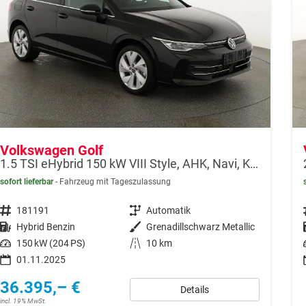
Volkswagen Golf
1.5 TSI eHybrid 150 kW VIII Style, AHK, Navi, Kamera, Side, LED-Plus
sofort lieferbar
Fahrzeug mit Tageszulassung
Fahrzeugnr.
181191
Getriebe
Automatik
Kraftstoff
Hybrid Benzin
Außenfarbe
Grenadillschwarz Metallic
Leistung
150 kW (204 PS)
Kilometerstand
10 km
01.11.2025
36.395,– €
Details
incl. 19% MwSt.