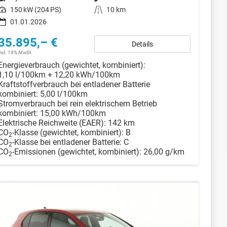
Leistung
150 kW (204 PS)
Kilometerstand
10 km
01.01.2026
35.895,– €
Details
incl. 19% MwSt.
Energieverbrauch (gewichtet, kombiniert):
1,10 l/100km + 12,20 kWh/100km
Kraftstoffverbrauch bei entladener Batterie
kombiniert:
5,00 l/100km
Stromverbrauch bei rein elektrischem Betrieb
kombiniert:
15,00 kWh/100km
Elektrische Reichweite (EAER):
142 km
CO
-Klasse (gewichtet, kombiniert):
B
2
CO
-Klasse bei entladener Batterie:
C
2
CO
-Emissionen (gewichtet, kombiniert):
26,00 g/km
2