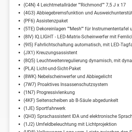
(C4N) 4 Leichtmetallräder ""Richmond"" 7,5 J x 17
(4G3) Abbiegebremsfunktion und Ausweichunterstü
(PF6) Assistenzpaket
(5TE) Dekoreinlagen ""Mesh"" für Instrumententafel 
(8IV) IQ.LIGHT - LED-Matrix-Scheinwerfer mit Fernlich
(9I5) Fahrlichtschaltung automatisch, mit LED-Tagf
(JX1) Kreuzungsassistent
(8Q5) Leuchtweitenregulierung dynamisch, mit dyn
(PLA) Licht-und-Sicht-Paket
(8WK) Nebelscheinwerfer und Abbiegelicht
(7W7) Proaktives Insassenschutzsystem
(1N7) Progressivlenkung
(4KF) Seitenscheiben ab B-Säule abgedunkelt
(1JE) Sportfahrwerk
(QH3) Sprachassistent IDA und elektronische Sprac
(1J2) Umfeldbeleuchtung mit Lichtprojektion