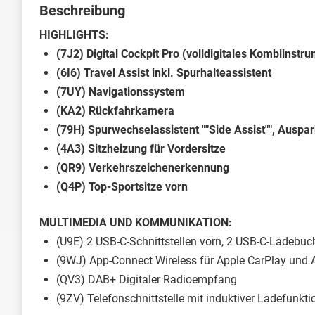
Beschreibung
HIGHLIGHTS:
(7J2) Digital Cockpit Pro (volldigitales Kombiinstr
(6I6) Travel Assist inkl. Spurhalteassistent
(7UY) Navigationssystem
(KA2) Rückfahrkamera
(79H) Spurwechselassistent ""Side Assist"", Ausp
(4A3) Sitzheizung für Vordersitze
(QR9) Verkehrszeichenerkennung
(Q4P) Top-Sportsitze vorn
MULTIMEDIA UND KOMMUNIKATION:
(U9E) 2 USB-C-Schnittstellen vorn, 2 USB-C-Ladebuch
(9WJ) App-Connect Wireless für Apple CarPlay und 
(QV3) DAB+ Digitaler Radioempfang
(9ZV) Telefonschnittstelle mit induktiver Ladefunkti