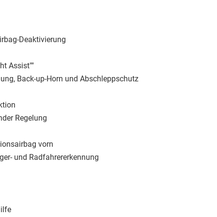
airbag-Deaktivierung
t Assist""
ung, Back-up-Horn und Abschleppschutz
ktion
nder Regelung
tionsairbag vorn
nger- und Radfahrererkennung
ilfe