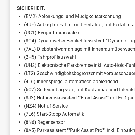
SICHERHEIT:
(EM2) Ablenkungs- und Müdigkeitserkennung
(4UF) Airbag für Fahrer und Beifahrer, mit Beifahrer
(UG1) Berganfahrassistent
(8G4) Dynamischer Fernlichtassistent ""Dynamic Ligh
(7AL) Diebstahlwarnanlage mit Innenraumüberwach
(2H5) Fahrprofilauswahl
(UH2) Elektronische Parkbremse inkl. Auto-Hold-Fun
(LT2) Geschwindigkeitsbegrenzer mit vorausschaue
(4L6) Innenspiegel automatisch abblendend
(6C2) Seitenairbag vorn, mit Kopfairbag und Interak
(8J3) Notbremsassistent ""Front Assist"" mit Fußgä
(NZ4) Notruf Service
(7L6) Start-Stopp Automatik
(8N6) Regensensor
(8A5) Parkassistent ""Park Assist Pro"", inkl. Einparkh