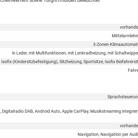
cheinwerfern sowie Türgriffmulden beleuchtet
vorhand
Mittelarmleh
3-Zonen-Klimaautomat
in Leder, mit Multifunktionen, mit Lenkradheizung, mit Schaltwipp
Isofix (Kindersitzbefestigung), Sitzheizung, Sportsitze, Isofix Beifahrersi
Fahr
Sprachsteueru
, Digitalradio DAB, Android Auto, Apple CarPlay, Musikstreaming integrier
vorhand
Navigation, Navigation per Aud