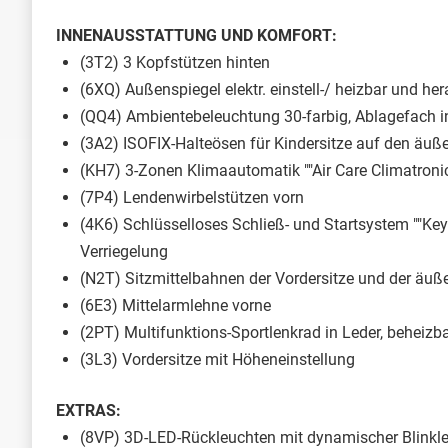
INNENAUSSTATTUNG UND KOMFORT:
(3T2) 3 Kopfstützen hinten
(6XQ) Außenspiegel elektr. einstell-/ heizbar und he
(QQ4) Ambientebeleuchtung 30-farbig, Ablagefach in
(3A2) ISOFIX-Halteösen für Kindersitze auf den äuße
(KH7) 3-Zonen Klimaautomatik ""Air Care Climatronic"
(7P4) Lendenwirbelstützen vorn
(4K6) Schlüsselloses Schließ- und Startsystem ""Key
Verriegelung
(N2T) Sitzmittelbahnen der Vordersitze und der äußer
(6E3) Mittelarmlehne vorne
(2PT) Multifunktions-Sportlenkrad in Leder, beheizb
(3L3) Vordersitze mit Höheneinstellung
EXTRAS:
(8VP) 3D-LED-Rückleuchten mit dynamischer Blinkl