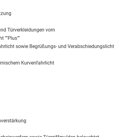
tzung
und Türverkleidungen vorn
t ""Plus""
ahrlicht sowie Begrüßungs- und Verabschiedungslicht
amischem Kurvenfahrlicht
hverstärkung