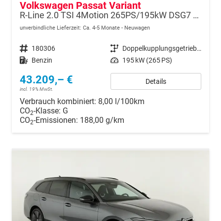
Volkswagen Passat Variant
R-Line 2.0 TSI 4Motion 265PS/195kW DSG7 2026
unverbindliche Lieferzeit: Ca. 4-5 Monate
Neuwagen
Fahrzeugnr.
180306
Getriebe
Doppelkupplungsgetriebe (DSG)
Kraftstoff
Benzin
Leistung
195 kW (265 PS)
43.209,– €
Details
incl. 19% MwSt.
Verbrauch kombiniert:
8,00 l/100km
CO
-Klasse:
G
2
CO
-Emissionen:
188,00 g/km
2