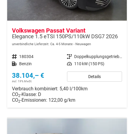
Volkswagen Passat Variant
Elegance 1.5 eTSI 150PS/110kW DSG7 2026
unverbindliche Lieferzeit: Ca. 4-5 Monate
Neuwagen
Fahrzeugnr.
180304
Getriebe
Doppelkupplungsgetriebe (DSG)
Kraftstoff
Benzin
Leistung
110 kW (150 PS)
38.104,– €
Details
incl. 19% MwSt.
Verbrauch kombiniert:
5,40 l/100km
CO
-Klasse:
D
2
CO
-Emissionen:
122,00 g/km
2