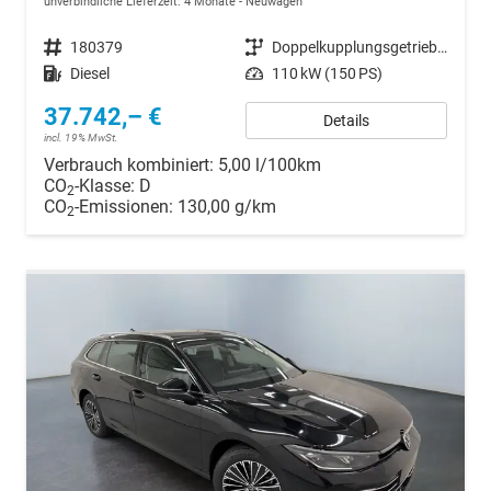
unverbindliche Lieferzeit:
4 Monate
Neuwagen
Fahrzeugnr.
180379
Getriebe
Doppelkupplungsgetriebe (DSG)
Kraftstoff
Diesel
Leistung
110 kW (150 PS)
37.742,– €
Details
incl. 19% MwSt.
Verbrauch kombiniert:
5,00 l/100km
CO
-Klasse:
D
2
CO
-Emissionen:
130,00 g/km
2