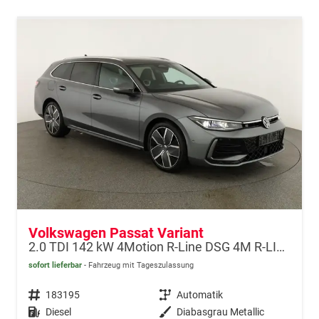
Volkswagen Passat Variant
2.0 TDI 142 kW 4Motion R-Line DSG 4M R-LINE, Pano, AHK, IQ.Light, HUD, 19-Zoll, AreaView, Navi, Side
sofort lieferbar
Fahrzeug mit Tageszulassung
Fahrzeugnr.
183195
Getriebe
Automatik
Kraftstoff
Diesel
Außenfarbe
Diabasgrau Metallic