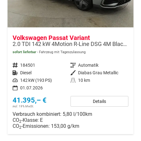
Volkswagen Passat Variant
2.0 TDI 142 kW 4Motion R-Line DSG 4M Black, AHK, IQ.Light, HUD, 19-Zoll, AreaView, Navi, Side
sofort lieferbar
Fahrzeug mit Tageszulassung
Fahrzeugnr.
184501
Getriebe
Automatik
Kraftstoff
Diesel
Außenfarbe
Diabas Grau Metallic
Leistung
142 kW (193 PS)
Kilometerstand
10 km
01.07.2026
41.395,– €
Details
incl. 19% MwSt.
Verbrauch kombiniert:
5,80 l/100km
CO
-Klasse:
E
2
CO
-Emissionen:
153,00 g/km
2