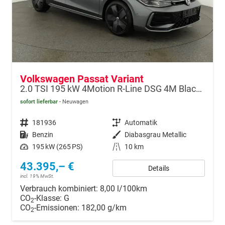
Volkswagen Passat Variant
2.0 TSI 195 kW 4Motion R-Line DSG 4M Black, HUD, AHK, Navi, IQ.Light, AreaView, Winter, el. Klappe, sofort
sofort lieferbar
Neuwagen
Fahrzeugnr.
181936
Getriebe
Automatik
Kraftstoff
Benzin
Außenfarbe
Diabasgrau Metallic
Leistung
195 kW (265 PS)
Kilometerstand
10 km
43.395,– €
Details
incl. 19% MwSt.
Verbrauch kombiniert:
8,00 l/100km
CO
-Klasse:
G
2
CO
-Emissionen:
182,00 g/km
2