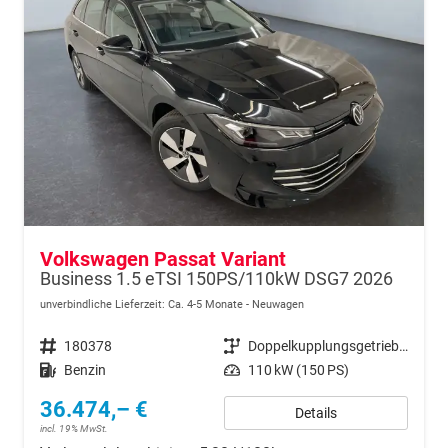
Volkswagen Passat Variant
Business 1.5 eTSI 150PS/110kW DSG7 2026
unverbindliche Lieferzeit: Ca. 4-5 Monate
Neuwagen
Fahrzeugnr.
180378
Getriebe
Doppelkupplungsgetriebe (DSG)
Kraftstoff
Benzin
Leistung
110 kW (150 PS)
36.474,– €
Details
incl. 19% MwSt.