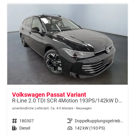
Volkswagen Passat Variant
R-Line 2.0 TDI SCR 4Motion 193PS/142kW DSG7 2026
unverbindliche Lieferzeit: Ca. 4-5 Monate
Neuwagen
Fahrzeugnr.
180307
Getriebe
Doppelkupplungsgetriebe (DSG)
Kraftstoff
Diesel
Leistung
142 kW (193 PS)