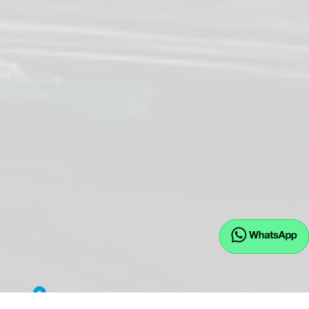
EU.JW GmbH