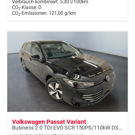
Verbrauch kombiniert:
5,30 l/100km
CO
-Klasse:
D
2
CO
-Emissionen:
121,00 g/km
2
Volkswagen Passat Variant
Business 2.0 TDI EVO SCR 150PS/110kW DSG7 2026