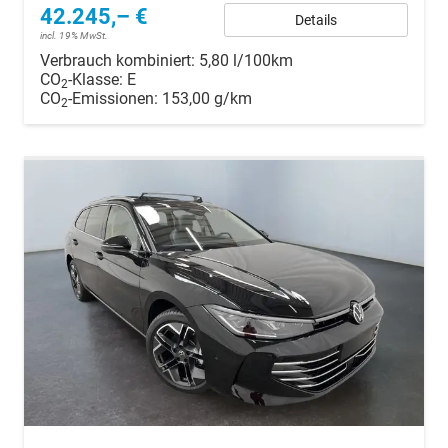
42.245,– €
Details
incl. 19% MwSt.
Verbrauch kombiniert:
5,80 l/100km
CO
-Klasse:
E
2
CO
-Emissionen:
153,00 g/km
2