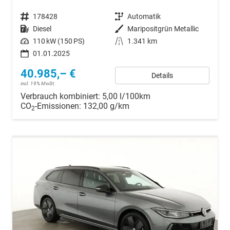
Fahrzeugnr.
178428
Getriebe
Automatik
Kraftstoff
Diesel
Außenfarbe
Maripositgrün Metallic
Leistung
110 kW (150 PS)
Kilometerstand
1.341 km
01.01.2025
40.985,– €
Details
incl. 19% MwSt.
Verbrauch kombiniert:
5,00 l/100km
CO
-Emissionen:
132,00 g/km
2