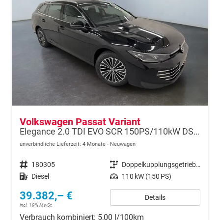
Volkswagen Passat Variant
Elegance 2.0 TDI EVO SCR 150PS/110kW DSG7 2026
unverbindliche Lieferzeit:
4 Monate
Neuwagen
Fahrzeugnr.
180305
Getriebe
Doppelkupplungsgetriebe (DSG)
Kraftstoff
Diesel
Leistung
110 kW (150 PS)
39.382,– €
Details
incl. 19% MwSt.
Verbrauch kombiniert:
5,00 l/100km