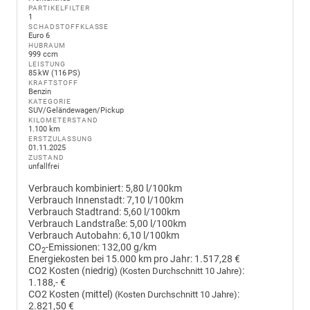
PARTIKELFILTER
1
SCHADSTOFFKLASSE
Euro 6
HUBRAUM
999 ccm
LEISTUNG
85 kW (116 PS)
KRAFTSTOFF
Benzin
KATEGORIE
SUV/Geländewagen/Pickup
KILOMETERSTAND
1.100 km
ERSTZULASSUNG
01.11.2025
ZUSTAND
unfallfrei
Verbrauch kombiniert:
5,80 l/100km
Verbrauch Innenstadt:
7,10 l/100km
Verbrauch Stadtrand:
5,60 l/100km
Verbrauch Landstraße:
5,00 l/100km
Verbrauch Autobahn:
6,10 l/100km
CO
-Emissionen:
132,00 g/km
2
Energiekosten bei 15.000 km pro Jahr:
1.517,28 €
CO2 Kosten (niedrig)
:
(Kosten Durchschnitt 10 Jahre)
1.188,- €
CO2 Kosten (mittel)
:
(Kosten Durchschnitt 10 Jahre)
2.821,50 €