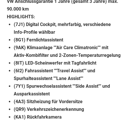
VW Anschlussgarantie 1 Jahre (gesamt 3 Jahre) max.
90.000 km
HIGHLIGHTS:
(7J1) Digital Cockpit, mehrfarbig, verschiedene
Info-Profile wählbar
(8G1) Fernlichtassistent
(9AK) Klimaanlage ""Air Care Climatronic"" mit
Aktiv-Kombifilter und 2-Zonen-Temperaturregelung
(8IT) LED-Scheinwerfer mit Tagfahrlicht
(6I2) Fahrassistent ""Travel Assist"" und
Spurhalteassistent ""Lane Assist""
(7Y1) Spurwechselassistent ""Side Assist"" und
Ausparkassistent
(4A3) Sitzheizung für Vordersitze
(QR9) Verkehrszeichenerkennung
(KA1) Rückfahrkamera