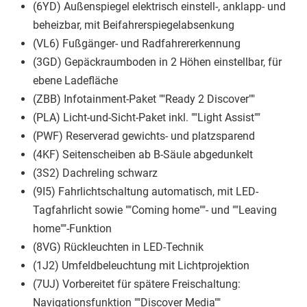
(6YD) Außenspiegel elektrisch einstell-, anklapp- und
beheizbar, mit Beifahrerspiegelabsenkung
(VL6) Fußgänger- und Radfahrererkennung
(3GD) Gepäckraumboden in 2 Höhen einstellbar, für
ebene Ladefläche
(ZBB) Infotainment-Paket ""Ready 2 Discover""
(PLA) Licht-und-Sicht-Paket inkl. ""Light Assist""
(PWF) Reserverad gewichts- und platzsparend
(4KF) Seitenscheiben ab B-Säule abgedunkelt
(3S2) Dachreling schwarz
(9I5) Fahrlichtschaltung automatisch, mit LED-
Tagfahrlicht sowie ""Coming home""- und ""Leaving
home""-Funktion
(8VG) Rückleuchten in LED-Technik
(1J2) Umfeldbeleuchtung mit Lichtprojektion
(7UJ) Vorbereitet für spätere Freischaltung:
Navigationsfunktion ""Discover Media""