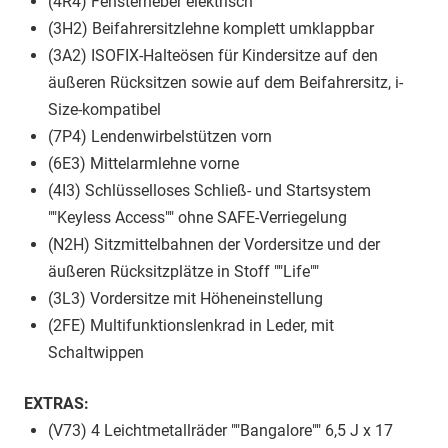
(4R4) Fensterheber elektrisch
(3H2) Beifahrersitzlehne komplett umklappbar
(3A2) ISOFIX-Halteösen für Kindersitze auf den
äußeren Rücksitzen sowie auf dem Beifahrersitz, i-
Size-kompatibel
(7P4) Lendenwirbelstützen vorn
(6E3) Mittelarmlehne vorne
(4I3) Schlüsselloses Schließ- und Startsystem
""Keyless Access"" ohne SAFE-Verriegelung
(N2H) Sitzmittelbahnen der Vordersitze und der
äußeren Rücksitzplätze in Stoff ""Life""
(3L3) Vordersitze mit Höheneinstellung
(2FE) Multifunktionslenkrad in Leder, mit
Schaltwippen
EXTRAS:
(V73) 4 Leichtmetallräder ""Bangalore"" 6,5 J x 17