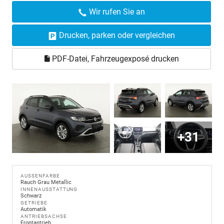
Wir rufen Sie an
Drucken, parken oder vergleichen
PDF-Datei, Fahrzeugexposé drucken
+31
AUSSENFARBE
Rauch Grau Metallic
INNENAUSSTATTUNG
Schwarz
GETRIEBE
Automatik
ANTRIEBSACHSE
Frontantrieb