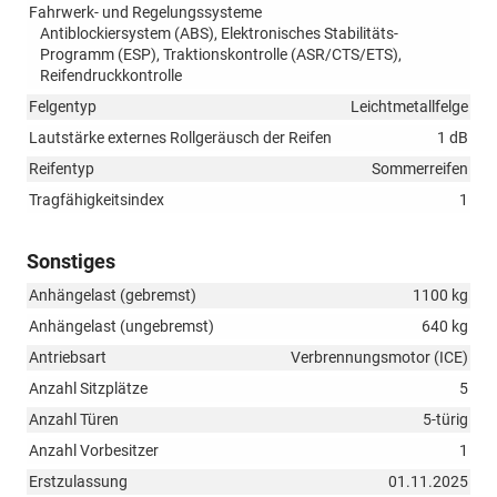
Fahrwerk- und Regelungssysteme
Antiblockiersystem (ABS), Elektronisches Stabilitäts-
Programm (ESP), Traktionskontrolle (ASR/CTS/ETS),
Reifendruckkontrolle
Felgentyp
Leichtmetallfelge
Lautstärke externes Rollgeräusch der Reifen
1 dB
Reifentyp
Sommerreifen
Tragfähigkeitsindex
1
Sonstiges
Anhängelast (gebremst)
1100 kg
Anhängelast (ungebremst)
640 kg
Antriebsart
Verbrennungsmotor (ICE)
Anzahl Sitzplätze
5
Anzahl Türen
5-türig
Anzahl Vorbesitzer
1
Erstzulassung
01.11.2025