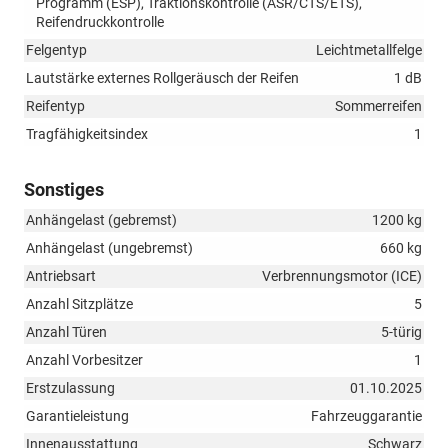
Programm (ESP), Traktionskontrolle (ASR/CTS/ETS),
Reifendruckkontrolle
Felgentyp
Leichtmetallfelge
Lautstärke externes Rollgeräusch der Reifen
1 dB
Reifentyp
Sommerreifen
Tragfähigkeitsindex
1
Sonstiges
Anhängelast (gebremst)
1200 kg
Anhängelast (ungebremst)
660 kg
Antriebsart
Verbrennungsmotor (ICE)
Anzahl Sitzplätze
5
Anzahl Türen
5-türig
Anzahl Vorbesitzer
1
Erstzulassung
01.10.2025
Garantieleistung
Fahrzeuggarantie
Innenausstattung
Schwarz