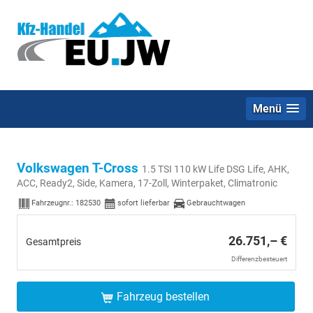
Menü
Volkswagen T-Cross
1.5 TSI 110 kW Life DSG Life, AHK,
ACC, Ready2, Side, Kamera, 17-Zoll, Winterpaket, Climatronic
Fahrzeugnr.:
182530
sofort lieferbar
Gebrauchtwagen
26.751,– €
Gesamtpreis
Differenzbesteuert
Fahrzeug bestellen