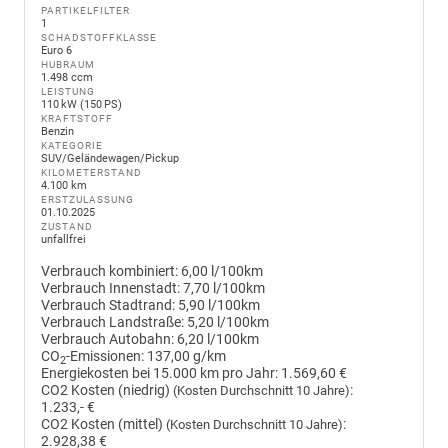
PARTIKELFILTER
1
SCHADSTOFFKLASSE
Euro 6
HUBRAUM
1.498 ccm
LEISTUNG
110 kW (150 PS)
KRAFTSTOFF
Benzin
KATEGORIE
SUV/Geländewagen/Pickup
KILOMETERSTAND
4.100 km
ERSTZULASSUNG
01.10.2025
ZUSTAND
unfallfrei
Verbrauch kombiniert:
6,00 l/100km
Verbrauch Innenstadt:
7,70 l/100km
Verbrauch Stadtrand:
5,90 l/100km
Verbrauch Landstraße:
5,20 l/100km
Verbrauch Autobahn:
6,20 l/100km
CO
-Emissionen:
137,00 g/km
2
Energiekosten bei 15.000 km pro Jahr:
1.569,60 €
CO2 Kosten (niedrig)
:
(Kosten Durchschnitt 10 Jahre)
1.233,- €
CO2 Kosten (mittel)
:
(Kosten Durchschnitt 10 Jahre)
2.928,38 €