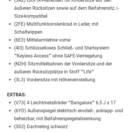
(3A2) ISOFIX-Halteösen für Kindersitze auf den
äußeren Rücksitzen sowie auf dem Beifahrersitz, i-
Size-kompatibel
(2FE) Multifunktionslenkrad in Leder, mit
Schaltwippen
(6E3) Mittelarmlehne vorne
(4I3) Schlüsselloses Schließ- und Startsystem
""Keyless Access"" ohne SAFE-Verriegelung
(N2H) Sitzmittelbahnen der Vordersitze und der
äußeren Rücksitzplätze in Stoff ""Life""
(3L3) Vordersitze mit Höheneinstellung
EXTRAS:
(V73) 4 Leichtmetallräder ""Bangalore"" 6,5 J x 17
(6YD) Außenspiegel elektrisch einstell-, anklapp- und
beheizbar, mit Beifahrerspiegelabsenkung
(3S2) Dachreling schwarz