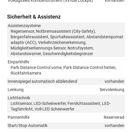
Volldigitales Kombiinstrument (Virtual Cockpit)
vorhanden
Sicherheit & Assistenz
Assistenzsysteme
Regensensor, Notbremsassistent (City-Safety),
Berganfahrassistent, Spurhalteassistent, Abstandstempomat
adaptiv (ACC), Verkehrzeichenerkennung,
Müdigkeitserkennungs-Sensor, Notrufsystem,
Abstandswarner, Geschwindigkeitsbegrenzer
Einparkhilfe
Park Distance Control vorne, Park Distance Control hinten,
Rückfahrkamera
Innenspiegel automatisch abblendend
vorhanden
Lenkung
Servolenkung
Lichttechnik
Lichtsensor, LED-Scheinwerfer, Fernlichtassistent, LED-
Tagfahrlicht, Voll-LED Scheinwerfer
Pannenhilfe
Reserverad
Start/Stop-Automatik
vorhanden