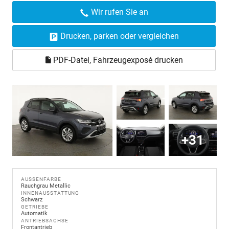
Wir rufen Sie an
Drucken, parken oder vergleichen
PDF-Datei, Fahrzeugexposé drucken
+31
AUSSENFARBE
Rauchgrau Metallic
INNENAUSSTATTUNG
Schwarz
GETRIEBE
Automatik
ANTRIEBSACHSE
Frontantrieb