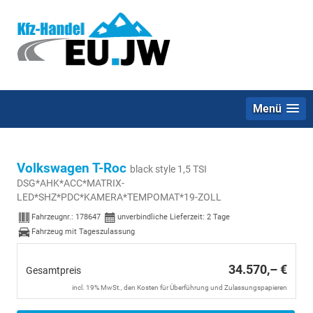
Menü
Volkswagen T-Roc
black style 1,5 TSI
DSG*AHK*ACC*MATRIX-
LED*SHZ*PDC*KAMERA*TEMPOMAT*19-ZOLL
Fahrzeugnr.:
178647
unverbindliche Lieferzeit:
2 Tage
Fahrzeug mit Tageszulassung
34.570,– €
Gesamtpreis
incl. 19% MwSt., den Kosten für Überführung und Zulassungspapieren