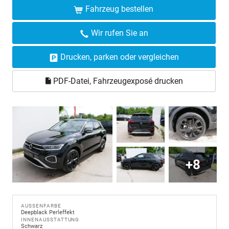
Fahrzeug bestellen
Wir rufen Sie an
Drucken, parken oder vergleichen
PDF-Datei, Fahrzeugexposé drucken
+8
AUSSENFARBE
Deepblack Perleffekt
INNENAUSSTATTUNG
Schwarz