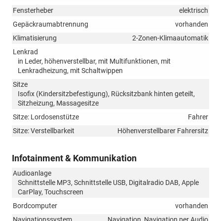
Fensterheber
elektrisch
Gepäckraumabtrennung
vorhanden
Klimatisierung
2-Zonen-Klimaautomatik
Lenkrad
in Leder, höhenverstellbar, mit Multifunktionen, mit
Lenkradheizung, mit Schaltwippen
Sitze
Isofix (Kindersitzbefestigung), Rücksitzbank hinten geteilt,
Sitzheizung, Massagesitze
Sitze: Lordosenstütze
Fahrer
Sitze: Verstellbarkeit
Höhenverstellbarer Fahrersitz
Infotainment & Kommunikation
Audioanlage
Schnittstelle MP3, Schnittstelle USB, Digitalradio DAB, Apple
CarPlay, Touchscreen
Bordcomputer
vorhanden
Navigationssystem
Navigation, Navigation per Audio