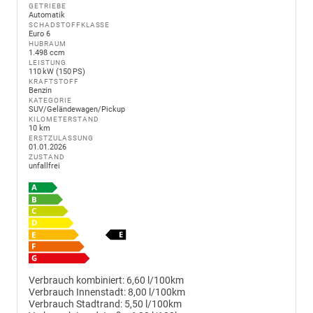
GETRIEBE
Automatik
SCHADSTOFFKLASSE
Euro 6
HUBRAUM
1.498 ccm
LEISTUNG
110 kW (150 PS)
KRAFTSTOFF
Benzin
KATEGORIE
SUV/Geländewagen/Pickup
KILOMETERSTAND
10 km
ERSTZULASSUNG
01.01.2026
ZUSTAND
unfallfrei
Verbrauch kombiniert:
6,60 l/100km
Verbrauch Innenstadt:
8,00 l/100km
Verbrauch Stadtrand:
5,50 l/100km