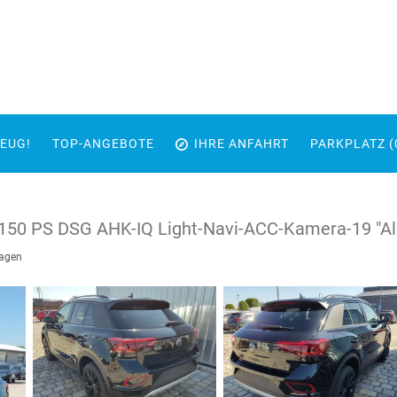
EUG!
TOP-ANGEBOTE
IHRE ANFAHRT
PARKPLATZ (
I 150 PS DSG AHK-IQ Light-Navi-ACC-Kamera-19 "Alu
agen