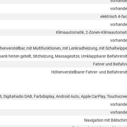
vorhand
vorhand
elektrisch 4-fa
vorhand
Klimaautomatik, 2-Zonen-Klimaautomat
vorhand
öhenverstellbar, mit Multifunktionen, mit Lenkradheizung, mit Schaltwipp
zbank hinten geteilt, Sitzheizung, Massagesitze, Umklappbarer Beifahrersi
Fahrer und Beifahr
Höhenverstellbarer Fahrer- und Beifahrersi
SB, Digitalradio DAB, Farbdisplay, Android Auto, Apple CarPlay, Touchscre
vorhand
vorhand
Navigation mit Bildschi