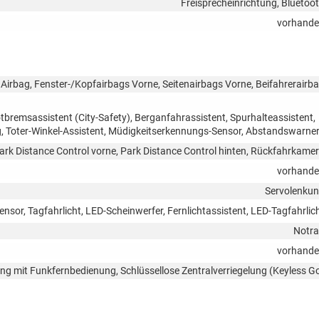
Freisprecheinrichtung, Bluetoo
vorhand
Airbag, Fenster-/Kopfairbags Vorne, Seitenairbags Vorne, Beifahrerairb
remsassistent (City-Safety), Berganfahrassistent, Spurhalteassistent,
 Toter-Winkel-Assistent, Müdigkeitserkennungs-Sensor, Abstandswarne
ark Distance Control vorne, Park Distance Control hinten, Rückfahrkame
vorhand
Servolenku
ensor, Tagfahrlicht, LED-Scheinwerfer, Fernlichtassistent, LED-Tagfahrlic
Notr
vorhand
lung mit Funkfernbedienung, Schlüssellose Zentralverriegelung (Keyless G