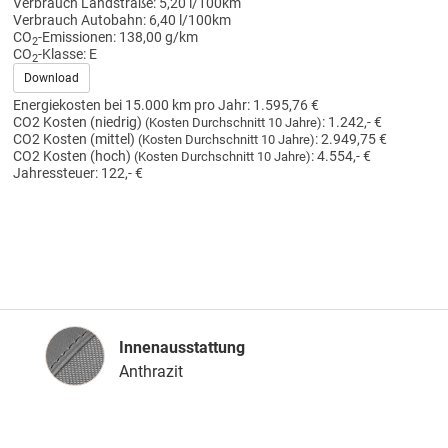
Verbrauch Landstraße:
5,20 l/100km
Verbrauch Autobahn:
6,40 l/100km
CO
-Emissionen:
138,00 g/km
2
CO
-Klasse:
E
2
Download
Energiekosten bei 15.000 km pro Jahr:
1.595,76 €
CO2 Kosten (niedrig)
:
1.242,- €
(Kosten Durchschnitt 10 Jahre)
CO2 Kosten (mittel)
:
2.949,75 €
(Kosten Durchschnitt 10 Jahre)
CO2 Kosten (hoch)
:
4.554,- €
(Kosten Durchschnitt 10 Jahre)
Jahressteuer:
122,- €
Innenausstattung
Innenausstattung
Anthrazit