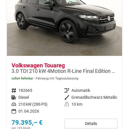
Volkswagen Touareg
3.0 TDI 210 kW 4Motion R-Line Final Edition V6 Black Edition, HuD, Luft, Standheizung, Pano, Dynaudio, Leder, AHK, Navi, Side, Winter, 5 J.-Garantie
sofort lieferbar
Fahrzeug mit Tageszulassung
Fahrzeugnr.
182665
Getriebe
Automatik
Kraftstoff
Diesel
Außenfarbe
Grenadillschwarz Metallic
Leistung
210 kW (286 PS)
Kilometerstand
10 km
01.04.2026
79.395,– €
Details
incl. 19% MwSt.