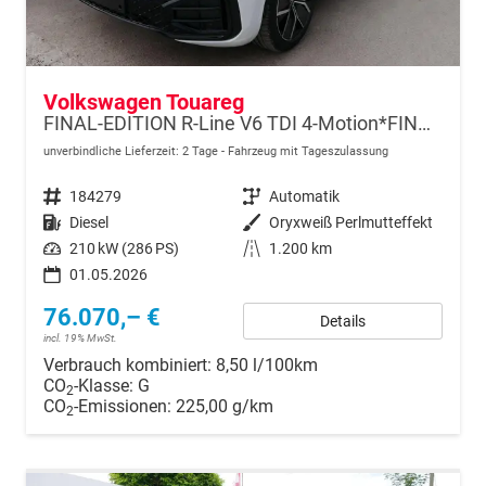
Volkswagen Touareg
FINAL-EDITION R-Line V6 TDI 4-Motion*FINAL-EDITION*AHK-SCHWENKBAR*NAVI*ACC*PDC*LED*SHZ*21-ZOLL
unverbindliche Lieferzeit:
2 Tage
Fahrzeug mit Tageszulassung
Fahrzeugnr.
184279
Getriebe
Automatik
Kraftstoff
Diesel
Außenfarbe
Oryxweiß Perlmutteffekt
Leistung
210 kW (286 PS)
Kilometerstand
1.200 km
01.05.2026
76.070,– €
Details
incl. 19% MwSt.
Verbrauch kombiniert:
8,50 l/100km
CO
-Klasse:
G
2
CO
-Emissionen:
225,00 g/km
2