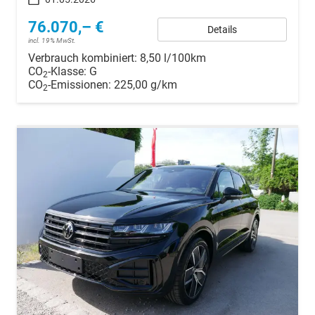
76.070,– €
Details
incl. 19% MwSt.
Verbrauch kombiniert:
8,50 l/100km
CO
-Klasse:
G
2
CO
-Emissionen:
225,00 g/km
2