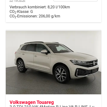
incl. 19% MwSt.
Verbrauch kombiniert:
8,20 l/100km
CO
-Klasse:
G
2
CO
-Emissionen:
206,00 g/km
2
Volkswagen Touareg