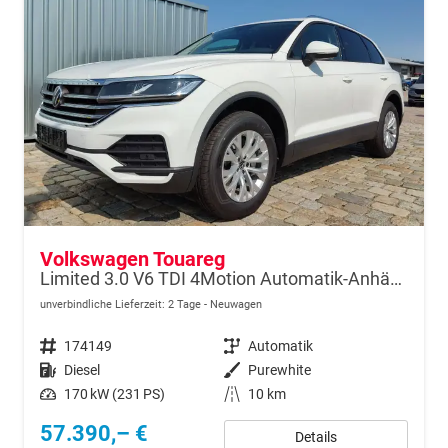
Volkswagen Touareg
Limited 3.0 V6 TDI 4Motion Automatik-Anhängerkupplung-Navi-Keyless-ACC-Sitzheizung-Lenkradheizung-el.Heckklappe-18''Alu-Sofort
unverbindliche Lieferzeit:
2 Tage
Neuwagen
Fahrzeugnr.
174149
Getriebe
Automatik
Kraftstoff
Diesel
Außenfarbe
Purewhite
Leistung
170 kW (231 PS)
Kilometerstand
10 km
57.390,– €
Details