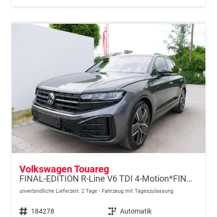
Volkswagen Touareg
FINAL-EDITION R-Line V6 TDI 4-Motion*FINAL-EDITION*AHK-SCHWENKBAR*NAVI*ACC*PDC*LED*SHZ*21-ZOLL
unverbindliche Lieferzeit:
2 Tage
Fahrzeug mit Tageszulassung
Fahrzeugnr.
184278
Getriebe
Automatik