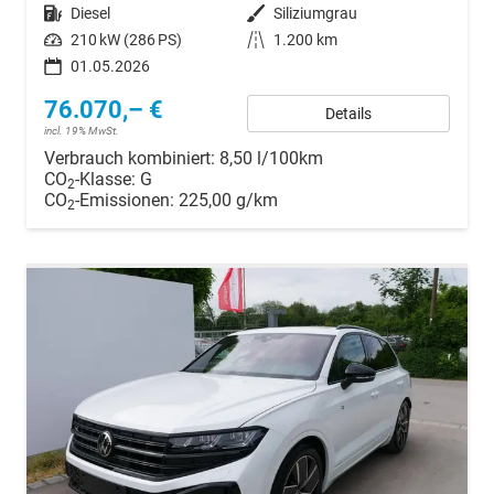
Kraftstoff
Diesel
Außenfarbe
Siliziumgrau
Leistung
210 kW (286 PS)
Kilometerstand
1.200 km
01.05.2026
76.070,– €
Details
incl. 19% MwSt.
Verbrauch kombiniert:
8,50 l/100km
CO
-Klasse:
G
2
CO
-Emissionen:
225,00 g/km
2