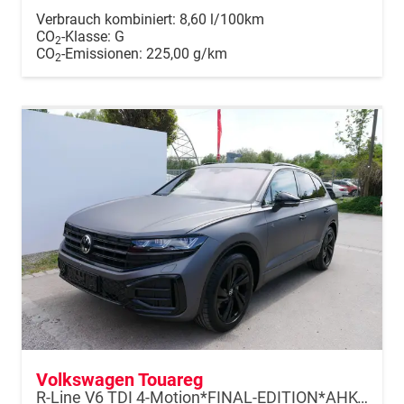
Verbrauch kombiniert:
8,60 l/100km
CO
-Klasse:
G
2
CO
-Emissionen:
225,00 g/km
2
Volkswagen Touareg
R-Line V6 TDI 4-Motion*FINAL-EDITION*AHK-SCHWENKBAR*NAVI*ACC*PDC*LED*SHZ*BLACKSTYLE*20-ZOLL