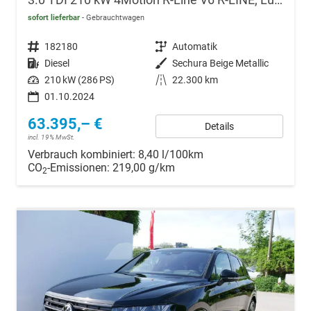
3.0 TDI 210 kW 4Motion R-Line V6 R-LINE, Luft, Area, AHK, Leder
sofort lieferbar
Gebrauchtwagen
Fahrzeugnr.
182180
Getriebe
Automatik
Kraftstoff
Diesel
Außenfarbe
Sechura Beige Metallic
Leistung
210 kW (286 PS)
Kilometerstand
22.300 km
01.10.2024
63.395,– €
Details
incl. 19% MwSt.
Verbrauch kombiniert:
8,40 l/100km
CO
-Emissionen:
219,00 g/km
2