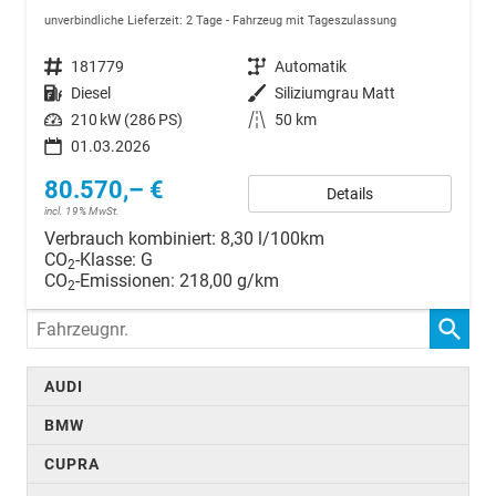
unverbindliche Lieferzeit:
2 Tage
Fahrzeug mit Tageszulassung
Fahrzeugnr.
181779
Getriebe
Automatik
Kraftstoff
Diesel
Außenfarbe
Siliziumgrau Matt
Leistung
210 kW (286 PS)
Kilometerstand
50 km
01.03.2026
80.570,– €
Details
incl. 19% MwSt.
Verbrauch kombiniert:
8,30 l/100km
CO
-Klasse:
G
2
CO
-Emissionen:
218,00 g/km
2
Fahrzeugnr.
AUDI
BMW
CUPRA