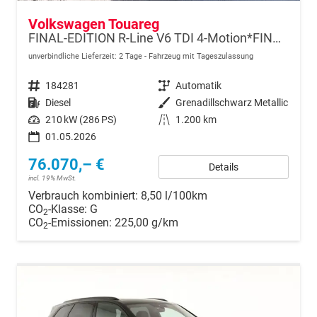
Volkswagen Touareg
FINAL-EDITION R-Line V6 TDI 4-Motion*FINAL-EDITION*AHK-SCHWENKBAR*NAVI*ACC*PDC*LED*SHZ*21-ZOLL
unverbindliche Lieferzeit:
2 Tage
Fahrzeug mit Tageszulassung
Fahrzeugnr.
184281
Getriebe
Automatik
Kraftstoff
Diesel
Außenfarbe
Grenadillschwarz Metallic
Leistung
210 kW (286 PS)
Kilometerstand
1.200 km
01.05.2026
76.070,– €
Details
incl. 19% MwSt.
Verbrauch kombiniert:
8,50 l/100km
CO
-Klasse:
G
2
CO
-Emissionen:
225,00 g/km
2