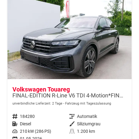
Volkswagen Touareg
FINAL-EDITION R-Line V6 TDI 4-Motion*FINAL-EDITION*AHK-SCHWENKBAR*NAVI*ACC*PDC*LED*SHZ*21-ZOLL
unverbindliche Lieferzeit:
2 Tage
Fahrzeug mit Tageszulassung
Fahrzeugnr.
184280
Getriebe
Automatik
Kraftstoff
Diesel
Außenfarbe
Siliziumgrau
Leistung
210 kW (286 PS)
Kilometerstand
1.200 km
01.05.2026