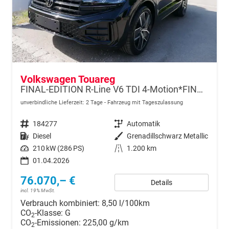
Volkswagen Touareg
FINAL-EDITION R-Line V6 TDI 4-Motion*FINAL-EDITION*AHK-SCHWENKBAR*NAVI*ACC*PDC*LED*SHZ*21-ZOLL
unverbindliche Lieferzeit:
2 Tage
Fahrzeug mit Tageszulassung
Fahrzeugnr.
184277
Getriebe
Automatik
Kraftstoff
Diesel
Außenfarbe
Grenadillschwarz Metallic
Leistung
210 kW (286 PS)
Kilometerstand
1.200 km
01.04.2026
76.070,– €
Details
incl. 19% MwSt.
Verbrauch kombiniert:
8,50 l/100km
CO
-Klasse:
G
2
CO
-Emissionen:
225,00 g/km
2