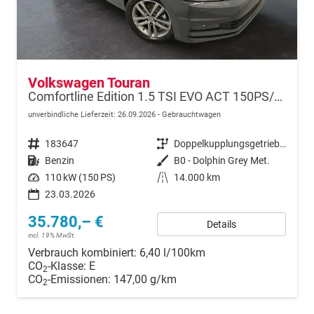
Volkswagen Touran
Comfortline Edition 1.5 TSI EVO ACT 150PS/110kW DSG7 2026 +AHK+TRAILER ASSIST+APP-Connect+RFK+17"ALU+SHZ
unverbindliche Lieferzeit:
26.09.2026
Gebrauchtwagen
Fahrzeugnr.
183647
Getriebe
Doppelkupplungsgetriebe (DSG)
Kraftstoff
Benzin
Außenfarbe
B0 - Dolphin Grey Met.
Leistung
110 kW (150 PS)
Kilometerstand
14.000 km
23.03.2026
35.780,– €
Details
incl. 19% MwSt.
Verbrauch kombiniert:
6,40 l/100km
CO
-Klasse:
E
2
CO
-Emissionen:
147,00 g/km
2