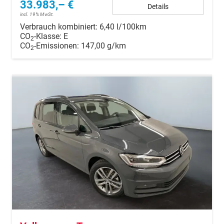
33.983,– €
Details
incl. 19% MwSt.
Verbrauch kombiniert:
6,40 l/100km
CO
-Klasse:
E
2
CO
-Emissionen:
147,00 g/km
2