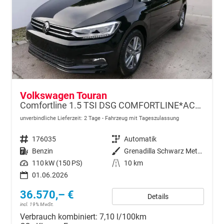
Volkswagen Touran
Comfortline 1.5 TSI DSG COMFORTLINE*ACC*LED*PDC*KAMERA*NAVI*SHZ* 7-SITZER 17-ZOLL
unverbindliche Lieferzeit:
2 Tage
Fahrzeug mit Tageszulassung
Fahrzeugnr.
176035
Getriebe
Automatik
Kraftstoff
Benzin
Außenfarbe
Grenadilla Schwarz Metallic
Leistung
110 kW (150 PS)
Kilometerstand
10 km
01.06.2026
36.570,– €
Details
incl. 19% MwSt.
Verbrauch kombiniert:
7,10 l/100km