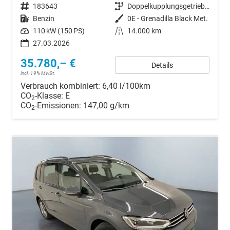
Fahrzeugnr.
183643
Getriebe
Doppelkupplungsgetriebe (DSG)
Kraftstoff
Benzin
Außenfarbe
0E - Grenadilla Black Met.
Leistung
110 kW (150 PS)
Kilometerstand
14.000 km
27.03.2026
35.780,– €
Details
incl. 19% MwSt.
Verbrauch kombiniert:
6,40 l/100km
CO
-Klasse:
E
2
CO
-Emissionen:
147,00 g/km
2