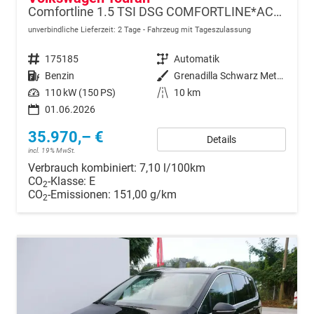
Comfortline 1.5 TSI DSG COMFORTLINE*ACC*LED*PDC*KAMERA*NAVI*SHZ* 7-SITZER 17-ZOLL
unverbindliche Lieferzeit:
2 Tage
Fahrzeug mit Tageszulassung
Fahrzeugnr.
175185
Getriebe
Automatik
Kraftstoff
Benzin
Außenfarbe
Grenadilla Schwarz Metallic
Leistung
110 kW (150 PS)
Kilometerstand
10 km
01.06.2026
35.970,– €
Details
incl. 19% MwSt.
Verbrauch kombiniert:
7,10 l/100km
CO
-Klasse:
E
2
CO
-Emissionen:
151,00 g/km
2