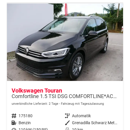
Volkswagen Touran
Comfortline 1.5 TSI DSG COMFORTLINE*ACC*LED*PDC*KAMERA*NAVI*SHZ* 7-SITZER 17-ZOLL
unverbindliche Lieferzeit:
2 Tage
Fahrzeug mit Tageszulassung
Fahrzeugnr.
175180
Getriebe
Automatik
Kraftstoff
Benzin
Außenfarbe
Grenadilla Schwarz Metallic
Leistung
110 kW (150 PS)
Kilometerstand
10 km