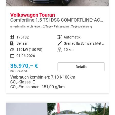
Volkswagen Touran
Comfortline 1.5 TSI DSG COMFORTLINE*ACC*LED*PDC*KAMERA*NAVI*SHZ* 7-SITZER 17-ZOLL
unverbindliche Lieferzeit:
2 Tage
Fahrzeug mit Tageszulassung
Fahrzeugnr.
175182
Getriebe
Automatik
Kraftstoff
Benzin
Außenfarbe
Grenadilla Schwarz Metallic
Leistung
110 kW (150 PS)
Kilometerstand
10 km
01.06.2026
35.970,– €
Details
incl. 19% MwSt.
Verbrauch kombiniert:
7,10 l/100km
CO
-Klasse:
E
2
CO
-Emissionen:
151,00 g/km
2