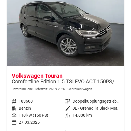
Volkswagen Touran
Comfortline Edition 1.5 TSI EVO ACT 150PS/110kW DSG7 2026 +APP-Connect+RFK+17"ALU+SHZ
unverbindliche Lieferzeit:
26.09.2026
Gebrauchtwagen
Fahrzeugnr.
183600
Getriebe
Doppelkupplungsgetriebe (DSG)
Kraftstoff
Benzin
Außenfarbe
0E - Grenadilla Black Met.
Leistung
110 kW (150 PS)
Kilometerstand
14.000 km
27.03.2026