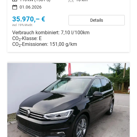
01.06.2026
35.970,– €
Details
incl. 19% MwSt.
Verbrauch kombiniert:
7,10 l/100km
CO
-Klasse:
E
2
CO
-Emissionen:
151,00 g/km
2