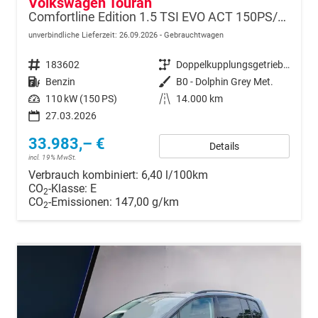
Volkswagen Touran
Comfortline Edition 1.5 TSI EVO ACT 150PS/110kW DSG7 2026 +APP-Connect+RFK+17"ALU+SHZ
unverbindliche Lieferzeit:
26.09.2026
Gebrauchtwagen
Fahrzeugnr.
183602
Getriebe
Doppelkupplungsgetriebe (DSG)
Kraftstoff
Benzin
Außenfarbe
B0 - Dolphin Grey Met.
Leistung
110 kW (150 PS)
Kilometerstand
14.000 km
27.03.2026
33.983,– €
Details
incl. 19% MwSt.
Verbrauch kombiniert:
6,40 l/100km
CO
-Klasse:
E
2
CO
-Emissionen:
147,00 g/km
2