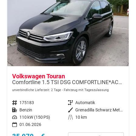
Volkswagen Touran
Comfortline 1.5 TSI DSG COMFORTLINE*ACC*LED*PDC*KAMERA*NAVI*SHZ* 7-SITZER 17-ZOLL
unverbindliche Lieferzeit:
2 Tage
Fahrzeug mit Tageszulassung
Fahrzeugnr.
175183
Getriebe
Automatik
Kraftstoff
Benzin
Außenfarbe
Grenadilla Schwarz Metallic
Leistung
110 kW (150 PS)
Kilometerstand
10 km
01.06.2026