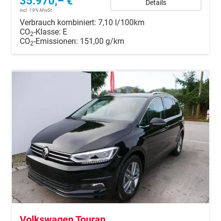
35.970,– €
Details
incl. 19% MwSt.
Verbrauch kombiniert:
7,10 l/100km
CO
-Klasse:
E
2
CO
-Emissionen:
151,00 g/km
2
Volkswagen Touran