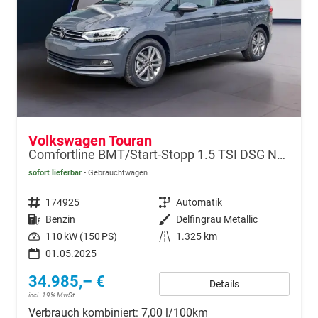
Volkswagen Touran
Comfortline BMT/Start-Stopp 1.5 TSI DSG Navi+VZE 7-Sitze
sofort lieferbar
Gebrauchtwagen
Fahrzeugnr.
174925
Getriebe
Automatik
Kraftstoff
Benzin
Außenfarbe
Delfingrau Metallic
Leistung
110 kW (150 PS)
Kilometerstand
1.325 km
01.05.2025
34.985,– €
Details
incl. 19% MwSt.
Verbrauch kombiniert:
7,00 l/100km