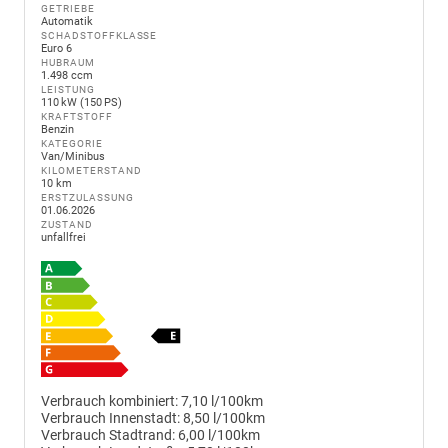
GETRIEBE
Automatik
SCHADSTOFFKLASSE
Euro 6
HUBRAUM
1.498 ccm
LEISTUNG
110 kW (150 PS)
KRAFTSTOFF
Benzin
KATEGORIE
Van/Minibus
KILOMETERSTAND
10 km
ERSTZULASSUNG
01.06.2026
ZUSTAND
unfallfrei
Verbrauch kombiniert:
7,10 l/100km
Verbrauch Innenstadt:
8,50 l/100km
Verbrauch Stadtrand:
6,00 l/100km